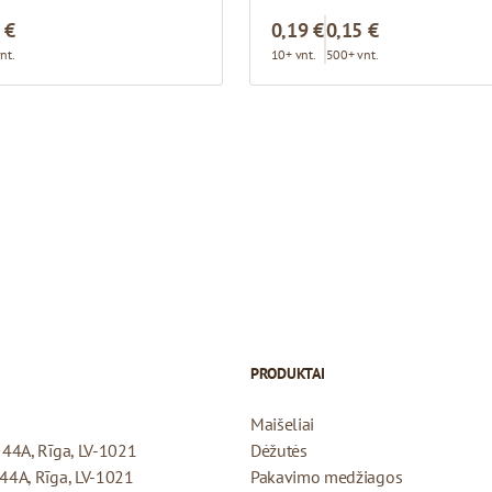
 €
0,19 €
0,15 €
nt.
10+ vnt.
500+ vnt.
PRODUKTAI
Maišeliai
a 44A, Rīga, LV-1021
Dėžutės
 44A, Rīga, LV-1021
Pakavimo medžiagos