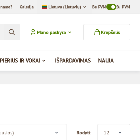
iname?
Galerija
Lietuva (Lietuvių)
Be PVM
Toggle VAT Mod
Su PVM
Mano paskyra
Krepšelis
PIERIUS IR VOKAI
IŠPARDAVIMAS
NAUJA
Rodyti: