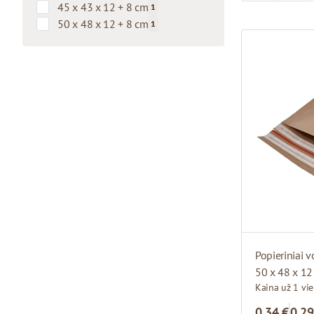
products available
45 x 43 x 12 + 8 cm
1
products available
50 x 48 x 12 + 8 cm
1
products available
Popieriniai v
50 x 48 x 12
Kaina už 1 vi
0,34 €
0,29