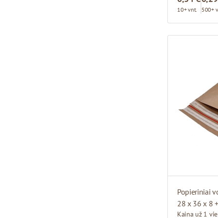
10+ vnt.
500+ v
Popieriniai v
28 x 36 x 8 
Kaina už 1 vi