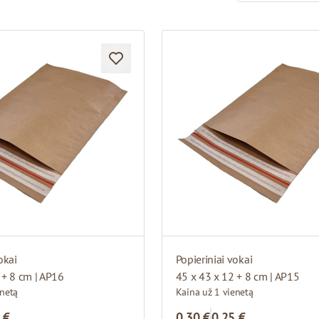
okai
Popieriniai vokai
 + 8 cm | AP16
45 x 43 x 12 + 8 cm | AP15
enetą
Kaina už 1 vienetą
 €
0,30 €
0,25 €