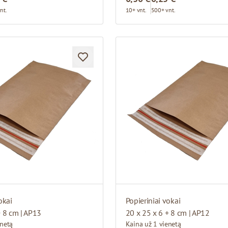
nt.
10+ vnt.
500+ vnt.
okai
Popieriniai vokai
+ 8 cm | AP13
20 x 25 x 6 + 8 cm | AP12
enetą
Kaina už 1 vienetą