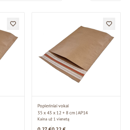
Popieriniai vokai
35 x 43 x 12 + 8 cm | AP14
Kaina už 1 vienetą
0,27 €
0,22 €