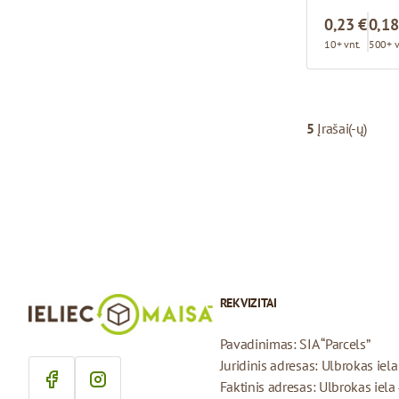
0,23 €
0,18
10+ vnt.
500+ v
5
Įrašai(-ų)
REKVIZITAI
Pavadinimas: SIA “Parcels”
Juridinis adresas: Ulbrokas iel
Faktinis adresas: Ulbrokas iela