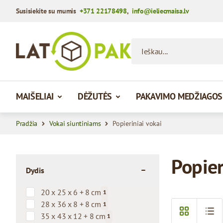
Susisiekite su mumis
+371 22178498
,
info@ieliecmaisa.lv
Praleisti į turinį
Ieškau...
MAIŠELIAI
DĖŽUTĖS
PAKAVIMO MEDŽIAGOS
Pradžia
Vokai siuntiniams
Popieriniai vokai
Popier
Dydis
filter
20 x 25 x 6 + 8 cm
1
products available
28 x 36 x 8 + 8 cm
1
products available
35 x 43 x 12 + 8 cm
1