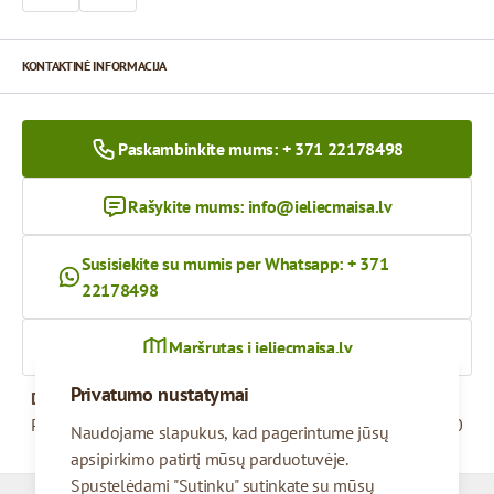
KONTAKTINĖ INFORMACIJA
Paskambinkite mums: + 371 22178498
Rašykite mums:
info@ieliecmaisa.lv
Susisiekite su mumis per Whatsapp: + 371
22178498
Maršrutas į ieliecmaisa.lv
Privatumo nustatymai
Darbo valandos
Pirmadienis – penktadienis
09:00 - 17:00
Naudojame slapukus, kad pagerintume jūsų
apsipirkimo patirtį mūsų parduotuvėje.
Spustelėdami "Sutinku" sutinkate su mūsų