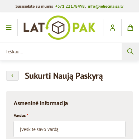
Susisiekite su mumis
+371 22178498
,
info@ieliecmaisa.lv
Praleisti į turinį
Ieškau...
Sukurti Naują Paskyrą
Asmeninė informacija
Vardas
*