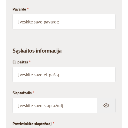
Pavardė
*
Sąskaitos informacija
El. paštas
*
Slaptažodis
*
Slaptažodis paslėptas
Patvirtinkite slaptažodį
*