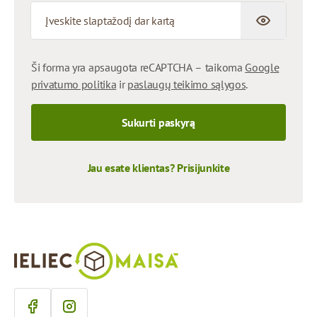
Patvirtinti slaptažodį paslėptą
Ši forma yra apsaugota reCAPTCHA – taikoma
Google
privatumo politika
ir
paslaugų teikimo sąlygos
.
Sukurti paskyrą
Jau esate klientas? Prisijunkite