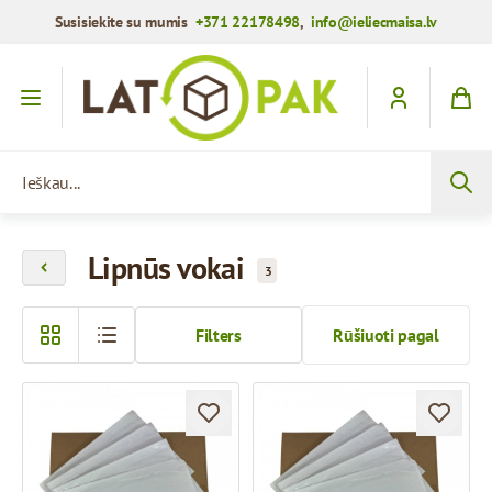
Susisiekite su mumis
+371 22178498
,
info@ieliecmaisa.lv
Praleisti į turinį
Ieškau...
Lipnūs vokai
3
Filters
Rūšiuoti pagal