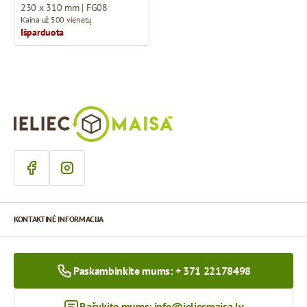
230 x 310 mm | FG08
Kaina už 500 vienetų
Išparduota
KONTAKTINĖ INFORMACIJA
Paskambinkite mums: + 371 22178498
Rašykite mums:
info@ieliecmaisa.lv