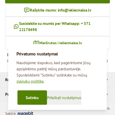
Rašykite mums:
info@ieliecmaisa.lv
Susisiekite su mumis per Whatsapp: + 371
22178498
Maršrutas į ieliecmaisa.lv
Privatumo nustatymai
Darbo valandos
Pirmadienis – penktadienis
09:00 - 17:00
Naudojame slapukus, kad pagerintume jūsų
apsipirkimo patirtį mūsų parduotuvėje.
Spustelėdami "Sutinku" sutinkate su mūsų
Rekvizitai
slapukų politika
.
Produktai
Sutinku
Pritaikyti nustatymus
© 2026 SIA Parcels
Sukūrė