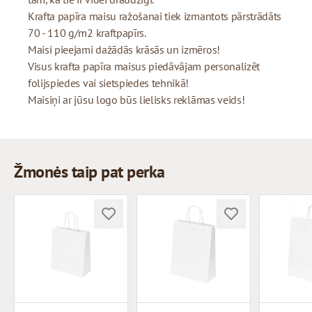
Krafta papīra maisu ražošanai tiek izmantots pārstrādāts
70 - 110 g/m2 kraftpapīrs.
Maisi pieejami dažādās krāsās un izmēros!
Visus krafta papīra maisus piedāvājam personalizēt
folijspiedes vai sietspiedes tehnikā!
Maisiņi ar jūsu logo būs lielisks reklāmas veids!
Žmonės taip pat perka