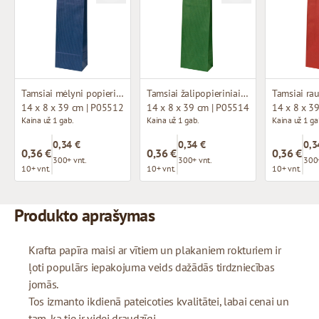
Tamsiai mėlyni popieriniai maišeliai su susuktomis rankenomis
Tamsiai žalipopieriniai maišeliai su susuktomis rankenomis
14 x 8 x 39 cm | P05512
14 x 8 x 39 cm | P05514
14 x 8 x 3
Kaina už 1 gab.
Kaina už 1 gab.
Kaina už 1 ga
0,34 €
0,34 €
0,3
0,36 €
0,36 €
0,36 €
300+ vnt.
300+ vnt.
300+
10+ vnt.
10+ vnt.
10+ vnt.
Produkto aprašymas
Krafta papīra maisi ar vītiem un plakaniem rokturiem ir
ļoti populārs iepakojuma veids dažādās tirdzniecības
jomās.
Tos izmanto ikdienā pateicoties kvalitātei, labai cenai un
tam, ka tie ir videi draudzīgi.