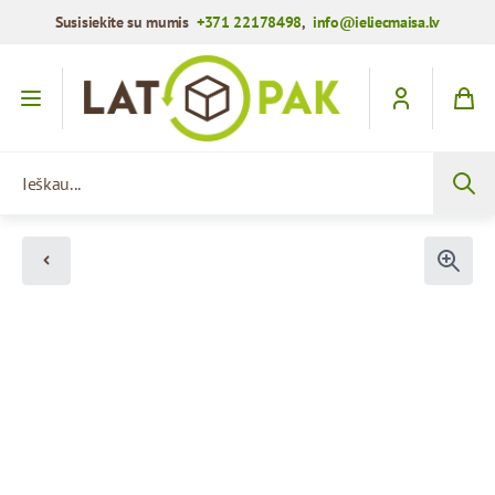
Susisiekite su mumis
+371 22178498
,
info@ieliecmaisa.lv
Praleisti į turinį
Ieškau...