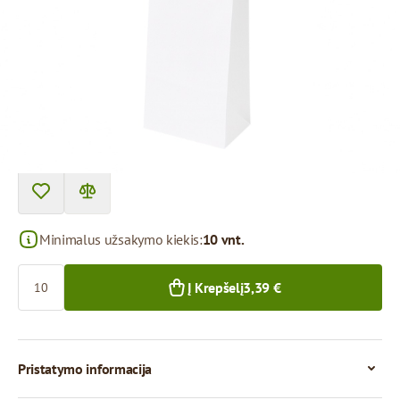
Prekę galima atsiimti atsiėmimo punkte.
Kaina už 1 vienetą
0,34 €
0,30 €
10+ vnt.
300+ vnt.
Minimalus užsakymo kiekis:
10 vnt.
Kiekis
Į Krepšelį
3,39 €
Pristatymo informacija