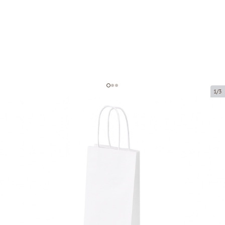
1/3
Balti popieriniai maišeliai su
susuktomis rankenomis
Prekės kodas:
P00423
Dydis:
14 x 8 x 39 cm
Medžiaga:
kraftpopierius
Storis:
110 g/m2