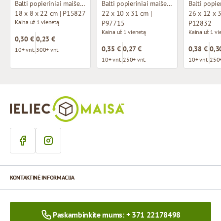
Balti popieriniai maišeliai su susuktomis rankenomis
Balti popieriniai maišeliai su susuktomis rankenomis
18 x 8 x 22 cm | P15827
22 x 10 x 31 cm |
26 x 12 x 3
Kaina už 1 vienetą
P97715
P12832
Kaina už 1 vienetą
Kaina už 1 vi
0,30 €
0,23 €
0,35 €
0,27 €
0,38 €
0,3
10+ vnt.
300+ vnt.
10+ vnt.
250+ vnt.
10+ vnt.
250+
KONTAKTINĖ INFORMACIJA
Paskambinkite mums: + 371 22178498