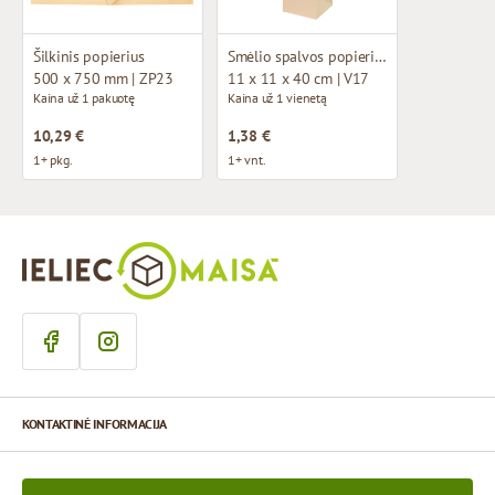
Šilkinis popierius
Smėlio spalvos popieriniai maišeliai su medžiaginėmis rankenomis
500 x 750 mm | ZP23
11 x 11 x 40 cm | V17
Kaina už 1 pakuotę
Kaina už 1 vienetą
10,29 €
1,38 €
1+ pkg.
1+ vnt.
KONTAKTINĖ INFORMACIJA