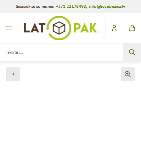
Susisiekite su mumis
+371 22178498
,
info@ieliecmaisa.lv
Praleisti į turinį
Ieškau...