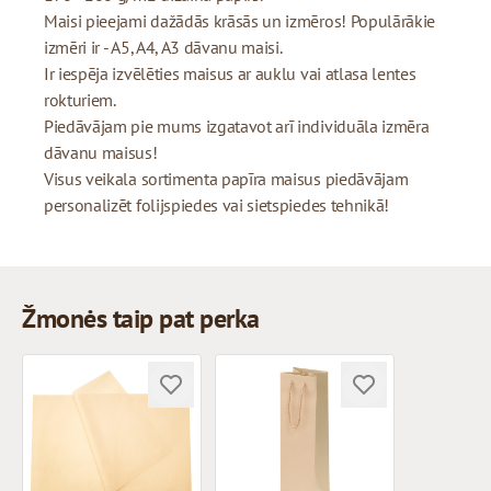
Maisi pieejami dažādās krāsās un izmēros! Populārākie
izmēri ir - A5, A4, A3 dāvanu maisi.
Ir iespēja izvēlēties maisus ar auklu vai atlasa lentes
rokturiem.
Piedāvājam pie mums izgatavot arī individuāla izmēra
dāvanu maisus!
Visus veikala sortimenta papīra maisus piedāvājam
personalizēt folijspiedes vai sietspiedes tehnikā!
Žmonės taip pat perka