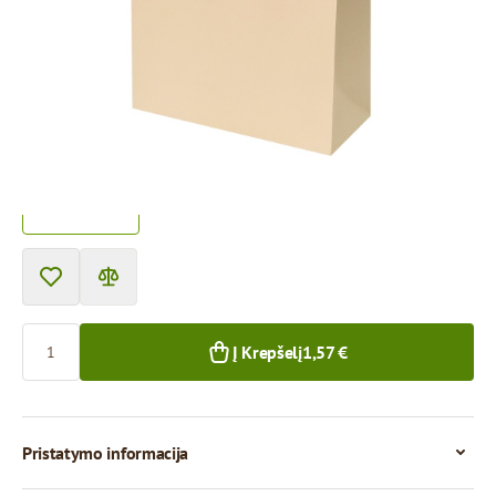
Storis:
170 g/m2
Prekę galima atsiimti atsiėmimo punkte.
Kaina už 1 vienetą
1,57 €
1+ vnt.
Kiekis
Į Krepšelį
1,57 €
Pristatymo informacija