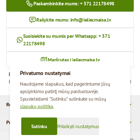
Paskambinkite mums: + 371 22178498
Rašykite mums:
info@ieliecmaisa.lv
Susisiekite su mumis per Whatsapp: + 371
22178498
Maršrutas į ieliecmaisa.lv
Privatumo nustatymai
Darbo valandos
Pirmadienis – penktadienis
09:00 - 17:00
Naudojame slapukus, kad pagerintume jūsų
apsipirkimo patirtį mūsų parduotuvėje.
Spustelėdami "Sutinku" sutinkate su mūsų
Rekvizitai
slapukų politika
.
Produktai
Sutinku
Pritaikyti nustatymus
© 2026 SIA Parcels