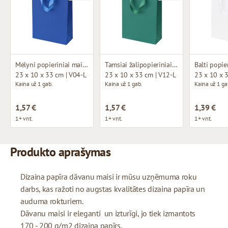
Mėlyni popieriniai maišeliai su atlasinio kaspino rankenomis
Tamsiai žalipopieriniai maišeliai su atlasinio kaspino rankenomis
23 x 10 x 33 cm | V04-L
23 x 10 x 33 cm | V12-L
23 x 10 x 
Kaina už 1 gab.
Kaina už 1 gab.
Kaina už 1 ga
1,57 €
1,57 €
1,39 €
1+ vnt.
1+ vnt.
1+ vnt.
Produkto aprašymas
Dizaina papīra dāvanu maisi ir mūsu uzņēmuma roku
darbs, kas ražoti no augstas kvalitātes dizaina papīra un
auduma rokturiem.
Dāvanu maisi ir eleganti un izturīgi, jo tiek izmantots
170 - 200 g/m2 dizaina papīrs.