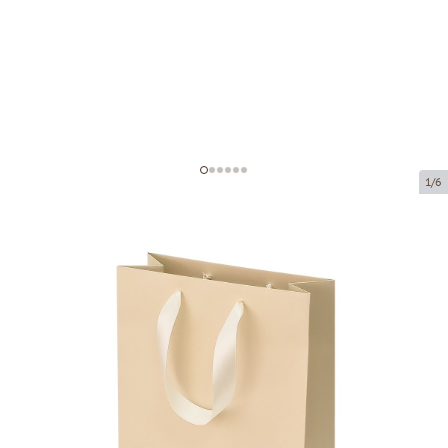
1/6
Smėlio spalvos popieriniai
maišeliai su atlasinio kaspino
rankenomis
Prekės kodas:
V08-L
Dydis:
23 x 10 x 33 cm
Medžiaga:
popierius