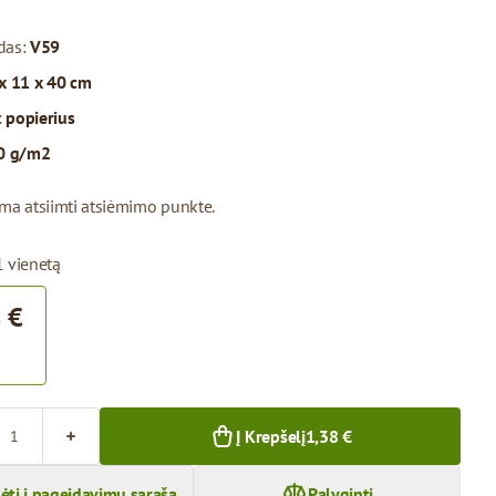
das:
V59
x 11 x 40 cm
:
popierius
0 g/m2
ima atsiimti atsiėmimo punkte.
1 vienetą
 €
Į Krepšelį
1,38 €
dėti į pageidavimų sąrašą
Palyginti