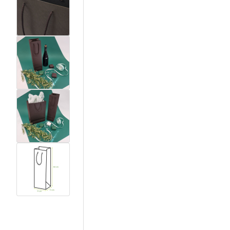
View larger image
View larger image
View larger image