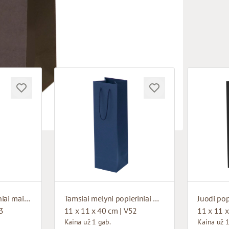
Tamsiai pilki popieriniai maišeliai su medžiaginėmis rankenomis
Tamsiai mėlyni popieriniai maišeliai su medžiaginėmis rankenomis
53
11 x 11 x 40 cm | V52
11 x 11 x
Kaina už 1 gab.
Kaina už 1