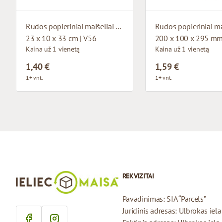
Rudos popieriniai maišeliai su medžiaginėmis rankenomis
23 x 10 x 33 cm | V56
200 x 100 x 295 mm
Kaina už 1 vienetą
Kaina už 1 vienetą
1,40 €
1,59 €
1+ vnt.
1+ vnt.
REKVIZITAI
Pavadinimas: SIA “Parcels”
Juridinis adresas: Ulbrokas iel