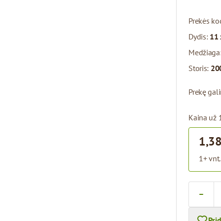
Prekės ko
Dydis:
11 
Medžiaga
Storis:
20
Prekę gal
Kaina už 
1,38
1+ vnt.
Kiekis
Pri