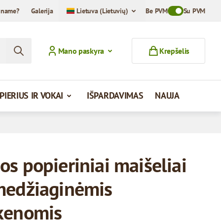
iname?
Galerija
Lietuva (Lietuvių)
Be PVM
Toggle VAT Mod
Su PVM
Mano paskyra
Krepšelis
PIERIUS IR VOKAI
IŠPARDAVIMAS
NAUJA
os popieriniai maišeliai
medžiaginėmis
kenomis