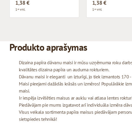
1,38 €
1,38 €
1+ vnt.
1+ vnt.
Produkto aprašymas
Dizaina papīra dāvanu maisi ir mūsu uzņēmuma roku darbs,
kvalitātes dizaina papīra un auduma rokturiem.
Dāvanu maisi ir eleganti un izturīgi, jo tiek izmantots 170 
Maisi pieejami dažādās krāsās un izmēros! Populārākie izmēr
maisi.
Ir iespēja izvēlēties maisus ar auklu vai atlasa lentes roktu
Piedāvājam pie mums izgatavot arī individuāla izmēra dāv
Visus veikala sortimenta papīra maisus piedāvājam personal
sietspiedes tehnikā!