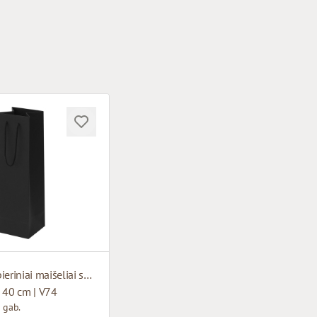
Juodi popieriniai maišeliai su medžiaginėmis rankenomis
 40 cm | V74
 gab.