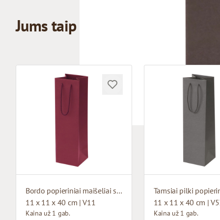
Jums taip pat gali patikti
Bordo popieriniai maišeliai su medžiaginėmis rankenomis
11 x 11 x 40 cm | V11
11 x 11 x 40 cm | V
Kaina už 1 gab.
Kaina už 1 gab.