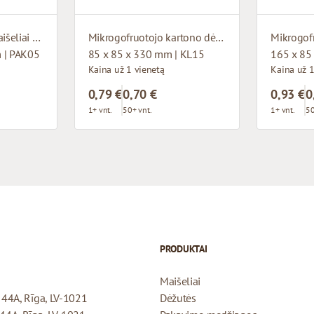
Rudos popieriniai maišeliai su susuktomis rankenomis
Mikrogofruotojo kartono dėžutė su langu
 | PAK05
85 x 85 x 330 mm | KL15
165 x 85
Kaina už 1 vienetą
Kaina už 1
0,79 €
0,70 €
0,93 €
0
1+ vnt.
50+ vnt.
1+ vnt.
50
PRODUKTAI
Maišeliai
a 44A, Rīga, LV-1021
Dėžutės