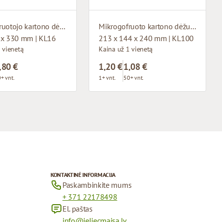
Mikrogofruotojo kartono dėžutė su langu
Mikrogofruoto kartono dėžutė
 x 330 mm | KL16
213 x 144 x 240 mm | KL100
 vienetą
Kaina už 1 vienetą
,80 €
1,20 €
1,08 €
+ vnt.
1+ vnt.
50+ vnt.
KONTAKTINĖ INFORMACIJA
Paskambinkite mums
+ 371 22178498
El. paštas
info@ieliecmaisa.lv