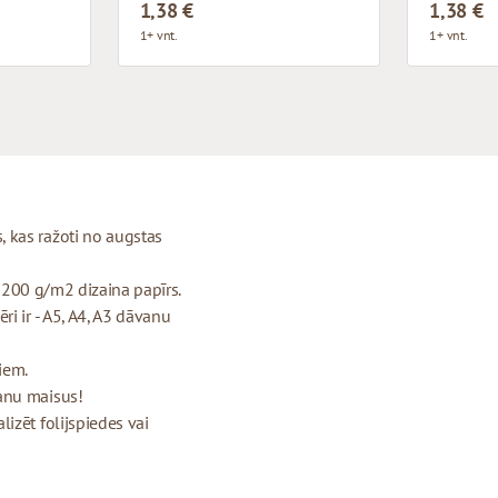
1,38 €
1,38 €
1+ vnt.
1+ vnt.
 kas ražoti no augstas
- 200 g/m2 dizaina papīrs.
i ir - A5, A4, A3 dāvanu
riem.
anu maisus!
izēt folijspiedes vai