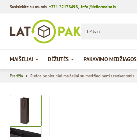
Susisiekite su mumis
+371 22178498
,
info@ieliecmaisa.lv
Praleisti į turinį
Ieškau...
MAIŠELIAI
DĖŽUTĖS
PAKAVIMO MEDŽIAGOS
Pradžia
Rudos popieriniai maišeliai su medžiaginėmis rankenomis
View larger image
View larger image