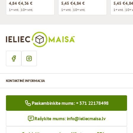
4,84 €
4,36 €
5,45 €
4,84 €
5,45 €
4,84
1+ vnt.
10+ vnt.
1+ vnt.
10+ vnt.
1+ vnt.
10+ 
KONTAKTINĖ INFORMACIJA
Paskambinkite mums: + 371 22178498
Rašykite mums:
info@ieliecmaisa.lv