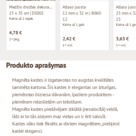
Medžio drožlės dekoravimui
Atlaso juosta
Atlaso juos
25 x 35 cm | DS002
12 mm x 32 m | 8060-
25 mm x 32
Kaina už 1 iepak.
12
25
Kaina už 1 gab.
Kaina už 1 ga
4,78 €
2,42 €
3,63 €
1+ pkg.
1+ vnt.
1+ vnt.
Produkto aprašymas
Magnēta kastes ir izgatavotas no augstas kvalitātes
laminēta kartona. Šis kastes ir elegantas un izturīgas,
piemērotas biznesa dāvanām, īpašiem produktiem -
piemēram rotaslietām un tekstilam.
Magnēta kastes piedāvājam izklātā (nesalocītā) veidā,
līdz ar to tās aizņem maz vietas un ir ērti salocīt.
Kastes vāks tiek fiksēts ar diviem magnētiem, piešķirot
kastei eleganci.