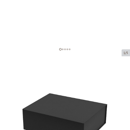
1/5
Dovanų dėžutės su magnetu
Prekės kodas:
DK10
Dydis:
240 x 160 x 70 mm
Medžiaga:
juoda, matinė, nesubraižanti
Prekę galima atsiimti atsiėmimo punkte.
Kaina už 1 vienetą