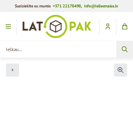
Susisiekite su mumis
+371 22178498
,
info@ieliecmaisa.lv
Praleisti į turinį
Ieškau...