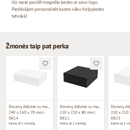
Jūs varat pasūtīt magnēta kastes ar savu logo.
Piedāvājam personalizēt kastes vāku folijspiedes
tehnikā!
Žmonės taip pat perka
Dovanų dėžutės su magnetu
Dovanų dėžutės su magnetu
240 x 160 x 70 mm |
210 x 210 x 80 mm |
210 x 210 
DK14
DK11
DK15
Kaina už 1 vienetą
Kaina už 1 vienetą
Kaina už 1 vi