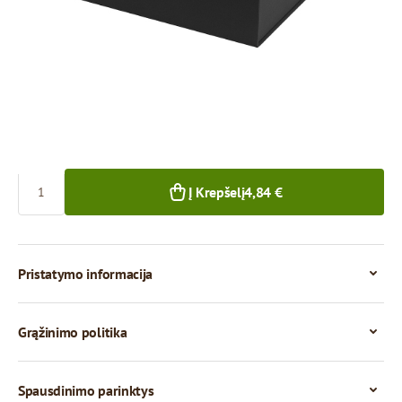
4,84 €
4,36 €
1+ vnt.
10+ vnt.
Kiekis
Į Krepšelį
4,84 €
Pristatymo informacija
Grąžinimo politika
Spausdinimo parinktys