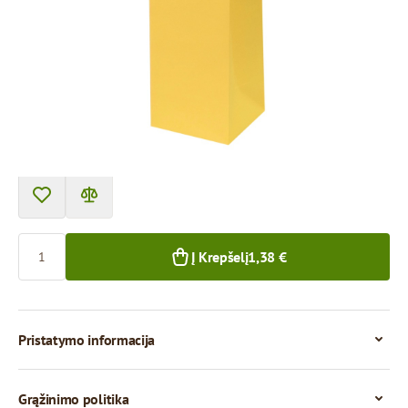
Prekę galima atsiimti atsiėmimo punkte.
Kaina už 1 vienetą
1,38 €
1+ vnt.
Kiekis
Į Krepšelį
1,38 €
Pristatymo informacija
Grąžinimo politika