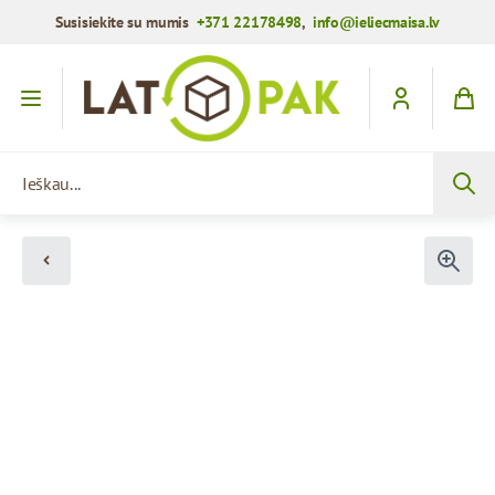
Susisiekite su mumis
+371 22178498
,
info@ieliecmaisa.lv
Praleisti į turinį
Ieškau...