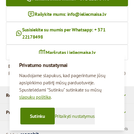
Rašykite mums:
info@ieliecmaisa.lv
Susisiekite su mumis per Whatsapp: + 371
22178498
Maršrutas į ieliecmaisa.lv
Privatumo nustatymai
Darbo valandos
Pirmadienis – penktadienis
09:00 - 17:00
Naudojame slapukus, kad pagerintume jūsų
apsipirkimo patirtį mūsų parduotuvėje.
Spustelėdami "Sutinku" sutinkate su mūsų
Rekvizitai
slapukų politika
.
Produktai
Sutinku
Pritaikyti nustatymus
© 2026 SIA Parcels