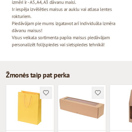
izmēri ir - A5, A4, A3 dāvanu maisi.
Ir iespēja izvēlēties maisus ar auklu vai atlasa lentes
rokturiem.
Piedāvājam pie mums izgatavot arī individuāla izmēra
dāvanu maisus!
Visus veikala sortimenta papīra maisus piedāvājam
personalizēt folijspiedes vai sietspiedes tehnikā!
Žmonės taip pat perka