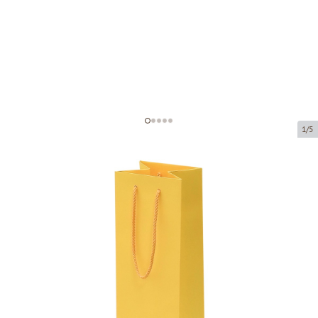
1/5
Geltoni popieriniai maišeliai su
medžiaginėmis rankenomis
Prekės kodas:
V22
Dydis:
11 x 11 x 40 cm
Medžiaga:
popierius
Storis:
200 g/m2