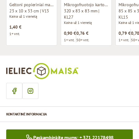
Geltoni popieriniai maišeliai su medžiaginėmis rankenomis
Mikrogofruotojo kartono dėžutė su langu
23 x 10 x 33 cm | V13
320 x 83 x 83 mm |
85 x 85 x 
Kaina už 1 vienetą
KL27
KL15
Kaina už 1 vienetą
Kaina už 1 vi
1,40 €
0,90 €
0,76 €
0,79 €
0,70
1+ vnt.
1+ vnt.
50+ vnt.
1+ vnt.
50+ 
KONTAKTINĖ INFORMACIJA
Paskambinkite mums: + 371 22178498