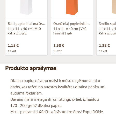
Balti popieriniai maišeliai su medžiaginėmis rankenomis
Oranžiniai popieriniai maišeliai su medžiaginėmis rankenomis
11 x 11 x 40 cm | V10
11 x 11 x 40 cm | V60
11 x 11 x 
Kaina už 1 gab.
Kaina už 1 gab.
Kaina už 1 ga
1,15 €
1,38 €
1,38 €
1+ vnt.
1+ vnt.
1+ vnt.
Produkto aprašymas
Dizaina papīra dāvanu maisi ir mūsu uzņēmuma roku
darbs, kas ražoti no augstas kvalitātes dizaina papīra un
auduma rokturiem.
Dāvanu maisi ir eleganti un izturīgi, jo tiek izmantots
170 - 200 g/m2 dizaina papīrs.
Maisi pieejami dažādās krāsās un izmēros! Populārākie