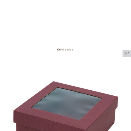
1/7
Mikrogofruotojo kartono dėžutė su
langu
Prekės kodas:
KL98
Dydis:
190 x 190 x 80 mm
Medžiaga:
bordo mikrogofruotas
Storis:
1.5 mm