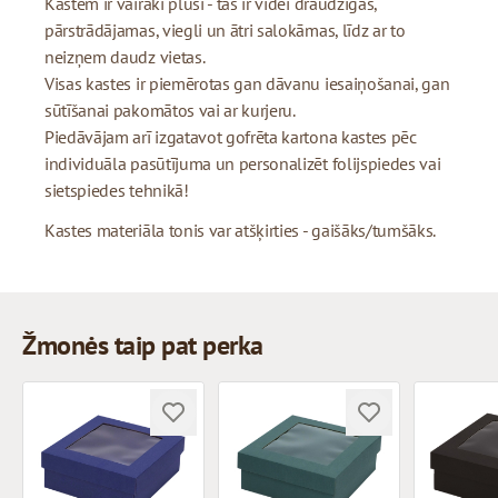
Kastēm ir vairāki plusi - tās ir videi draudzīgas,
pārstrādājamas, viegli un ātri salokāmas, līdz ar to
neizņem daudz vietas.
Visas kastes ir piemērotas gan dāvanu iesaiņošanai, gan
sūtīšanai pakomātos vai ar kurjeru.
Piedāvājam arī izgatavot gofrēta kartona kastes pēc
individuāla pasūtījuma un personalizēt folijspiedes vai
sietspiedes tehnikā!
Kastes materiāla tonis var atšķirties - gaišāks/tumšāks.
Žmonės taip pat perka