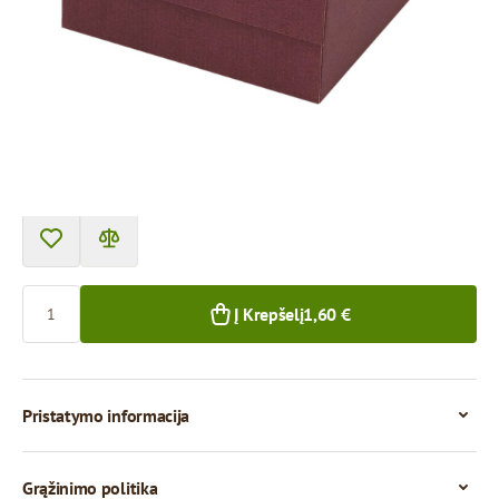
Prekę galima atsiimti atsiėmimo punkte.
Kaina už 1 vienetą
1,60 €
1,45 €
1+ vnt.
50+ vnt.
Kiekis
Į Krepšelį
1,60 €
Pristatymo informacija
Grąžinimo politika