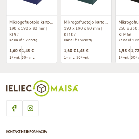
Mikrogofruotojo kartono dėžutė su langu
Mikrogofruotojo kartono dėžutė su langu
190 x 190 x 80 mm |
190 x 190 x 80 mm |
250 x 250 
KL92
KL107
KLM66
Kaina už 1 vienetą
Kaina už 1 vienetą
Kaina už 1 vi
1,60 €
1,45 €
1,60 €
1,45 €
1,98 €
1,72
1+ vnt.
50+ vnt.
1+ vnt.
50+ vnt.
1+ vnt.
50+ 
KONTAKTINĖ INFORMACIJA