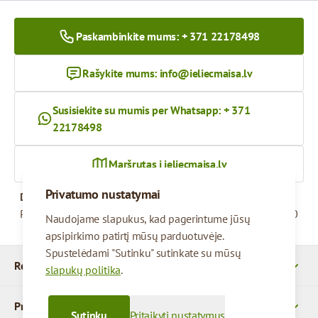
Paskambinkite mums: + 371 22178498
Rašykite mums:
info@ieliecmaisa.lv
Susisiekite su mumis per Whatsapp: + 371
22178498
Maršrutas į ieliecmaisa.lv
Privatumo nustatymai
Darbo valandos
Pirmadienis – penktadienis
09:00 - 17:00
Naudojame slapukus, kad pagerintume jūsų
apsipirkimo patirtį mūsų parduotuvėje.
Spustelėdami "Sutinku" sutinkate su mūsų
Rekvizitai
slapukų politika
.
Produktai
Sutinku
Pritaikyti nustatymus