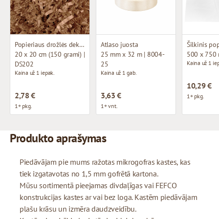
Popieriaus drožlės dekoravimui
Atlaso juosta
Šilkinis po
20 x 20 cm (150 grami) |
25 mm x 32 m | 8004-
500 x 750
Kaina už 1 ie
DS202
25
Kaina už 1 iepak.
Kaina už 1 gab.
10,29 €
2,78 €
3,63 €
1+ pkg.
1+ pkg.
1+ vnt.
Produkto aprašymas
Piedāvājam pie mums ražotas mikrogofras kastes, kas
tiek izgatavotas no 1,5 mm gofrētā kartona.
Mūsu sortimentā pieejamas divdaļīgas vai FEFCO
konstrukcijas kastes ar vai bez loga. Kastēm piedāvājam
plašu krāsu un izmēra daudzveidību.