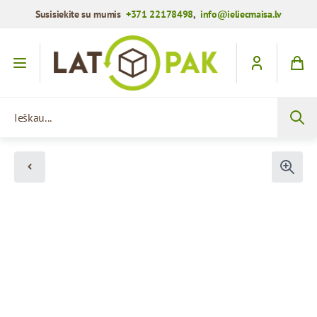
Susisiekite su mumis
+371 22178498
,
info@ieliecmaisa.lv
Praleisti į turinį
Ieškau...