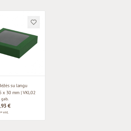
dėžės su langu
5 x 30 mm | VKL02
 gab.
,93 €
+ vnt.