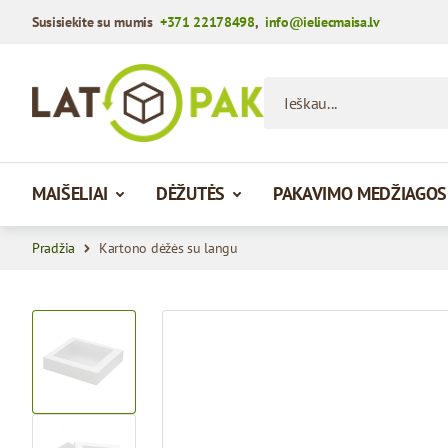
Susisiekite su mumis
+371 22178498
,
info@ieliecmaisa.lv
Praleisti į turinį
Ieškau...
MAIŠELIAI
DĖŽUTĖS
PAKAVIMO MEDŽIAGOS
Pradžia
Kartono dėžės su langu
View larger image
View larger image