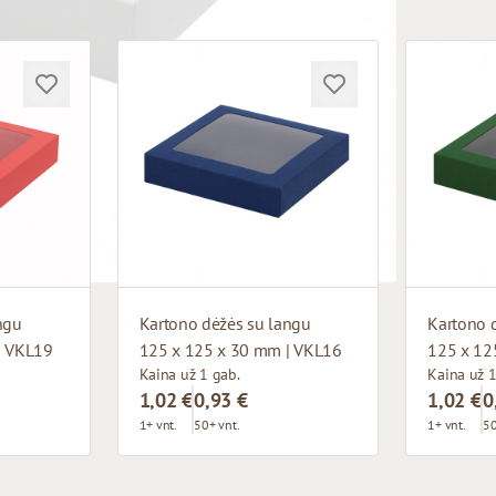
ngu
Kartono dėžės su langu
Kartono 
| VKL19
125 x 125 x 30 mm | VKL16
125 x 12
Kaina už 1 gab.
Kaina už 1
1,02 €
0,93 €
1,02 €
0
1+ vnt.
50+ vnt.
1+ vnt.
50