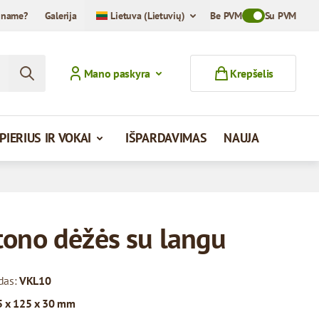
iname?
Galerija
Lietuva (Lietuvių)
Be PVM
Toggle VAT Mod
Su PVM
Mano paskyra
Krepšelis
PIERIUS IR VOKAI
IŠPARDAVIMAS
NAUJA
tono dėžės su langu
das:
VKL10
 x 125 x 30 mm