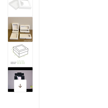
View larger image
View larger image
View larger image