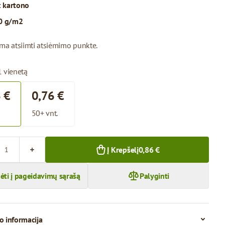
:
kartono
0 g/m2
ima atsiimti atsiėmimo punkte.
1 vienetą
 €
0,76 €
50+ vnt.
Į Krepšelį
0,86 €
dėti į pageidavimų sąrašą
Palyginti
o informacija