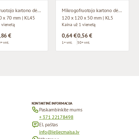
Mikrogofruotojo kartono dėžutė su langu
Mikrogofruotojo kartono dėžutė su langu
0 x 70 mm | KL45
120 x 120 x 50 mm | KL5
 vienetą
Kaina už 1 vienetą
,86 €
0,64 €
0,56 €
+ vnt.
1+ vnt.
50+ vnt.
KONTAKTINĖ INFORMACIJA
Paskambinkite mums
+ 371 22178498
El. paštas
info@ieliecmaisa.lv