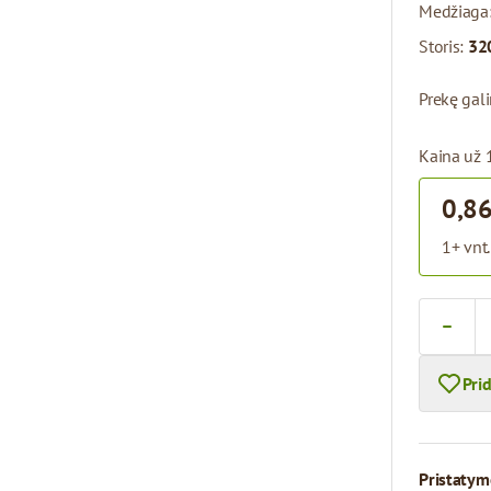
Medžiaga
Storis:
32
Prekę gal
Kaina už 
0,86
1+ vnt.
Kiekis
Pri
Pristatym