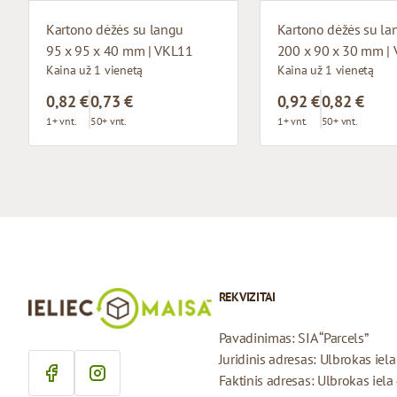
Kartono dėžės su langu
Kartono dėžės su la
95 x 95 x 40 mm | VKL11
200 x 90 x 30 mm |
Kaina už 1 vienetą
Kaina už 1 vienetą
0,82 €
0,73 €
0,92 €
0,82 €
1+ vnt.
50+ vnt.
1+ vnt.
50+ vnt.
REKVIZITAI
Pavadinimas: SIA “Parcels”
Juridinis adresas: Ulbrokas iel
Faktinis adresas: Ulbrokas iela