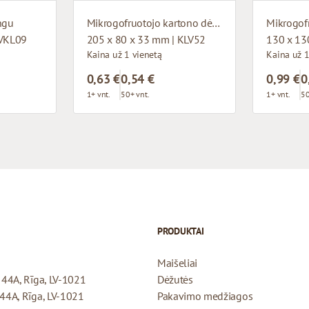
ngu
Mikrogofruotojo kartono dėžutė su langu
 VKL09
205 x 80 x 33 mm | KLV52
130 x 13
Kaina už 1 vienetą
Kaina už 1
0,63 €
0,54 €
0,99 €
0
1+ vnt.
50+ vnt.
1+ vnt.
50
PRODUKTAI
Maišeliai
a 44A, Rīga, LV-1021
Dėžutės
 44A, Rīga, LV-1021
Pakavimo medžiagos