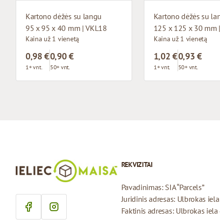
Kartono dėžės su langu
Kartono dėžės su la
95 x 95 x 40 mm | VKL18
125 x 125 x 30 mm 
Kaina už 1 vienetą
Kaina už 1 vienetą
0,98 €
0,90 €
1,02 €
0,93 €
1+ vnt.
50+ vnt.
1+ vnt.
50+ vnt.
REKVIZITAI
Pavadinimas: SIA “Parcels”
Juridinis adresas: Ulbrokas iel
Faktinis adresas: Ulbrokas iela