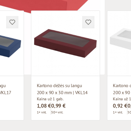
ngu
Kartono dėžės su langu
Kartono 
 VKL17
200 x 90 x 30 mm | VKL14
200 x 90
Kaina už 1 gab.
Kaina už 1
1,08 €
0,99 €
0,92 €
0
1+ vnt.
50+ vnt.
1+ vnt.
50