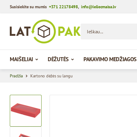
Susisiekite su mumis
+371 22178498
,
info@ieliecmaisa.lv
Praleisti į turinį
Ieškau...
MAIŠELIAI
DĖŽUTĖS
PAKAVIMO MEDŽIAGOS
Pradžia
Kartono dėžės su langu
View larger image
View larger image