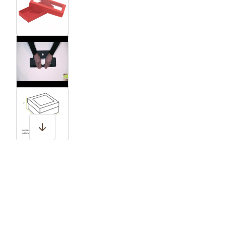
View larger image
View larger image