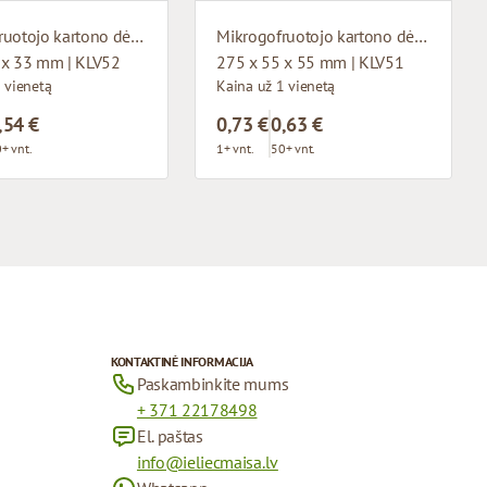
Mikrogofruotojo kartono dėžutė su langu
Mikrogofruotojo kartono dėžutė su langu
 x 33 mm | KLV52
275 x 55 x 55 mm | KLV51
 vienetą
Kaina už 1 vienetą
,54 €
0,73 €
0,63 €
+ vnt.
1+ vnt.
50+ vnt.
KONTAKTINĖ INFORMACIJA
Paskambinkite mums
+ 371 22178498
El. paštas
info@ieliecmaisa.lv