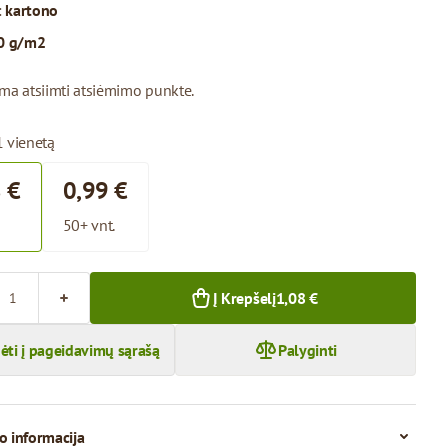
:
kartono
0 g/m2
ima atsiimti atsiėmimo punkte.
1 vienetą
 €
0,99 €
50+ vnt.
Į Krepšelį
1,08 €
dėti į pageidavimų sąrašą
Palyginti
o informacija