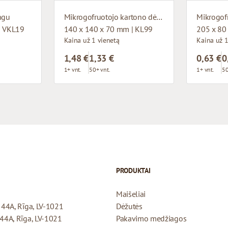
ngu
Mikrogofruotojo kartono dėžutė su langu
| VKL19
140 x 140 x 70 mm | KL99
205 x 80
Kaina už 1 vienetą
Kaina už 1
1,48 €
1,33 €
0,63 €
0
1+ vnt.
50+ vnt.
1+ vnt.
50
PRODUKTAI
Maišeliai
a 44A, Rīga, LV-1021
Dėžutės
 44A, Rīga, LV-1021
Pakavimo medžiagos