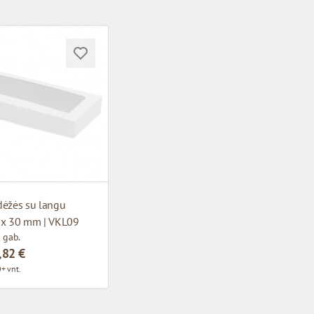
dėžės su langu
 x 30 mm | VKL09
 gab.
,82 €
+ vnt.