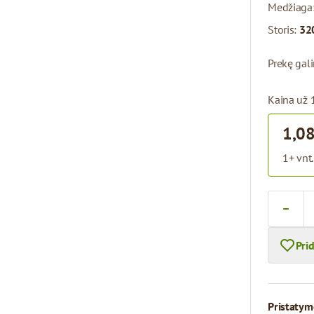
Medžiaga
Storis:
32
Prekę gal
Kaina už 
1,08
1+ vnt.
Kiekis
Pri
Pristatym