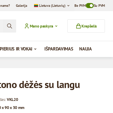
iname?
Galerija
Lietuva (Lietuvių)
Be PVM
Toggle VAT Mod
Su PVM
Mano paskyra
Krepšelis
PIERIUS IR VOKAI
IŠPARDAVIMAS
NAUJA
tono dėžės su langu
das:
VKL20
 x 90 x 30 mm