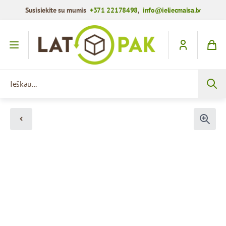
Susisiekite su mumis
+371 22178498
,
info@ieliecmaisa.lv
Praleisti į turinį
Ieškau...