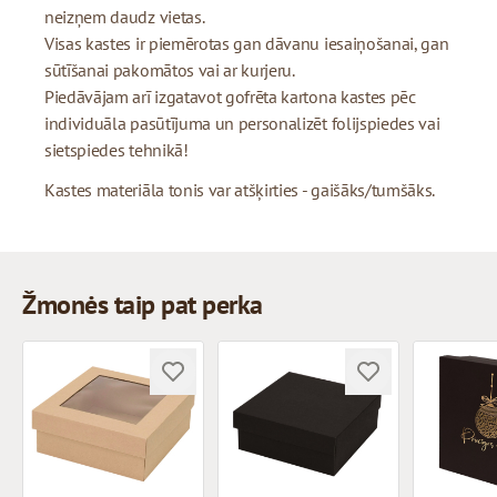
neizņem daudz vietas.
Visas kastes ir piemērotas gan dāvanu iesaiņošanai, gan
sūtīšanai pakomātos vai ar kurjeru.
Piedāvājam arī izgatavot gofrēta kartona kastes pēc
individuāla pasūtījuma un personalizēt folijspiedes vai
sietspiedes tehnikā!
Kastes materiāla tonis var atšķirties - gaišāks/tumšāks.
Žmonės taip pat perka