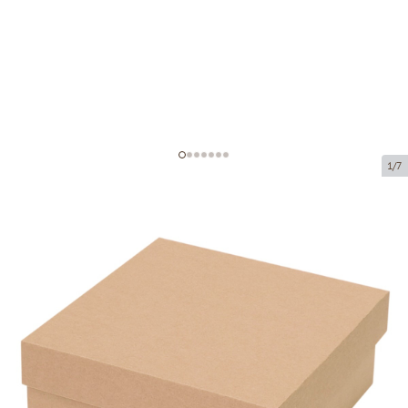
1/7
Mikrogofruoto kartono dėžutė
Prekės kodas:
K17
Dydis:
310 x 310 x 120 mm
Medžiaga:
rudas mikrogofruotas
Storis:
1.5 mm
Prekės negalima atsiimti atsiėmimo punkte.