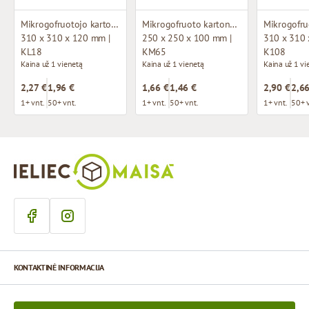
Mikrogofruotojo kartono dėžutė su langu
Mikrogofruoto kartono dėžutė
310 x 310 x 120 mm |
250 x 250 x 100 mm |
310 x 310 
KL18
KM65
K108
Kaina už 1 vienetą
Kaina už 1 vienetą
Kaina už 1 vi
2,27 €
1,96 €
1,66 €
1,46 €
2,90 €
2,66
1+ vnt.
50+ vnt.
1+ vnt.
50+ vnt.
1+ vnt.
50+ 
KONTAKTINĖ INFORMACIJA