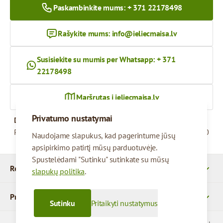
Paskambinkite mums: + 371 22178498
Rašykite mums:
info@ieliecmaisa.lv
Susisiekite su mumis per Whatsapp: + 371
22178498
Maršrutas į ieliecmaisa.lv
Privatumo nustatymai
Darbo valandos
Pirmadienis – penktadienis
09:00 - 17:00
Naudojame slapukus, kad pagerintume jūsų
apsipirkimo patirtį mūsų parduotuvėje.
Spustelėdami "Sutinku" sutinkate su mūsų
Rekvizitai
slapukų politika
.
Produktai
Sutinku
Pritaikyti nustatymus