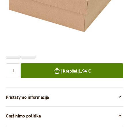
Kaina už 1 vienetą
1,94 €
1,69 €
1+ vnt.
50+ vnt.
Kiekis
Į Krepšelį
1,94 €
Pristatymo informacija
Grąžinimo politika