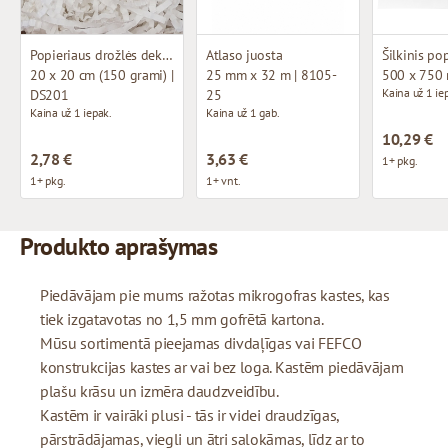
Popieriaus drožlės dekoravimui
Atlaso juosta
Šilkinis po
20 x 20 cm (150 grami) |
25 mm x 32 m | 8105-
500 x 750
Kaina už 1 ie
DS201
25
Kaina už 1 iepak.
Kaina už 1 gab.
10,29 €
2,78 €
3,63 €
1+ pkg.
1+ pkg.
1+ vnt.
Produkto aprašymas
Piedāvājam pie mums ražotas mikrogofras kastes, kas
tiek izgatavotas no 1,5 mm gofrētā kartona.
Mūsu sortimentā pieejamas divdaļīgas vai FEFCO
konstrukcijas kastes ar vai bez loga. Kastēm piedāvājam
plašu krāsu un izmēra daudzveidību.
Kastēm ir vairāki plusi - tās ir videi draudzīgas,
pārstrādājamas, viegli un ātri salokāmas, līdz ar to