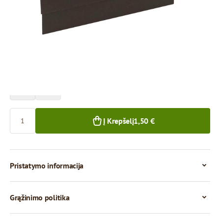
Kaina už 1 vienetą
1,50 €
1,36 €
1+ vnt.
50+ vnt.
Kiekis
Į Krepšelį
1,50 €
Pristatymo informacija
Grąžinimo politika