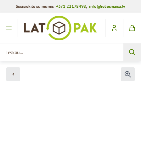
Susisiekite su mumis
+371 22178498
,
info@ieliecmaisa.lv
Praleisti į turinį
Ieškau...