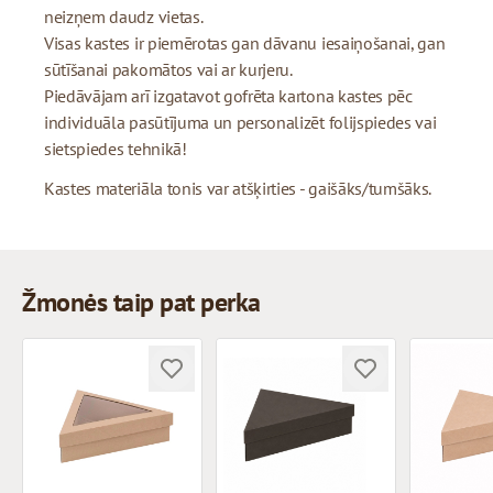
neizņem daudz vietas.
Visas kastes ir piemērotas gan dāvanu iesaiņošanai, gan
sūtīšanai pakomātos vai ar kurjeru.
Piedāvājam arī izgatavot gofrēta kartona kastes pēc
individuāla pasūtījuma un personalizēt folijspiedes vai
sietspiedes tehnikā!
Kastes materiāla tonis var atšķirties - gaišāks/tumšāks.
Žmonės taip pat perka