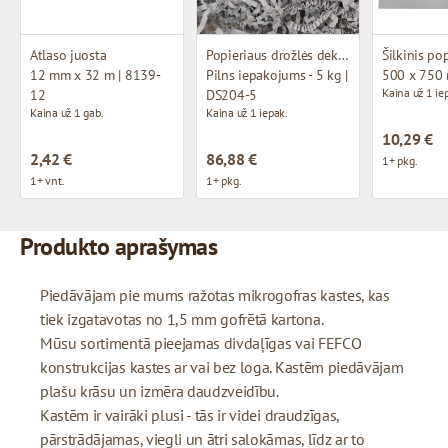
Atlaso juosta
Popieriaus drožlės dekoravimui
Šilkinis po
12 mm x 32 m | 8139-
Pilns iepakojums - 5 kg |
500 x 750
Kaina už 1 ie
12
DS204-5
Kaina už 1 gab.
Kaina už 1 iepak.
10,29 €
2,42 €
86,88 €
1+ pkg.
1+ vnt.
1+ pkg.
Produkto aprašymas
Piedāvājam pie mums ražotas mikrogofras kastes, kas
tiek izgatavotas no 1,5 mm gofrētā kartona.
Mūsu sortimentā pieejamas divdaļīgas vai FEFCO
konstrukcijas kastes ar vai bez loga. Kastēm piedāvājam
plašu krāsu un izmēra daudzveidību.
Kastēm ir vairāki plusi - tās ir videi draudzīgas,
pārstrādājamas, viegli un ātri salokāmas, līdz ar to