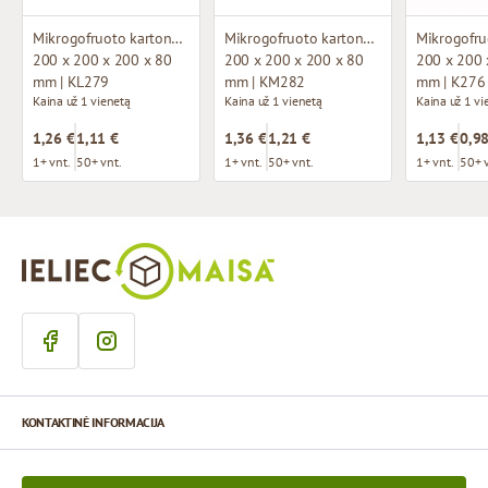
Mikrogofruoto kartono dėžutė
Mikrogofruoto kartono dėžutė
200 x 200 x 200 x 80
200 x 200 x 200 x 80
200 x 200 
mm | KL279
mm | KM282
mm | K276
Kaina už 1 vienetą
Kaina už 1 vienetą
Kaina už 1 vi
1,26 €
1,11 €
1,36 €
1,21 €
1,13 €
0,98
1+ vnt.
50+ vnt.
1+ vnt.
50+ vnt.
1+ vnt.
50+ 
KONTAKTINĖ INFORMACIJA