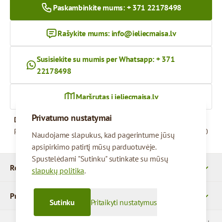
Paskambinkite mums: + 371 22178498
Rašykite mums:
info@ieliecmaisa.lv
Susisiekite su mumis per Whatsapp: + 371
22178498
Maršrutas į ieliecmaisa.lv
Privatumo nustatymai
Darbo valandos
Pirmadienis – penktadienis
09:00 - 17:00
Naudojame slapukus, kad pagerintume jūsų
apsipirkimo patirtį mūsų parduotuvėje.
Spustelėdami "Sutinku" sutinkate su mūsų
Rekvizitai
slapukų politika
.
Produktai
Sutinku
Pritaikyti nustatymus