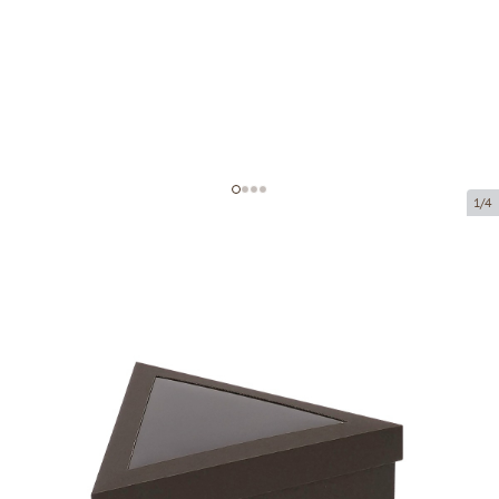
1/4
Mikrogofruoto kartono dėžutė
Prekės kodas:
KLM285
Dydis:
200 x 200 x 200 x 80 mm
Medžiaga:
juodas mikrogofruotas
Storis:
1.5 mm
Prekės negalima atsiimti atsiėmimo punkte.