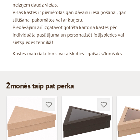
neizņem daudz vietas.
Visas kastes ir piemērotas gan dāvanu iesaiņošanai, gan
sūtīšanai pakomātos vai ar kurjeru.
Piedāvājam arī izgatavot gofrēta kartona kastes pēc
individuāla pasūtījuma un personalizēt folijspiedes vai
sietspiedes tehnikā!
Kastes materiāla tonis var atšķirties - gaišāks/tumšāks.
Žmonės taip pat perka