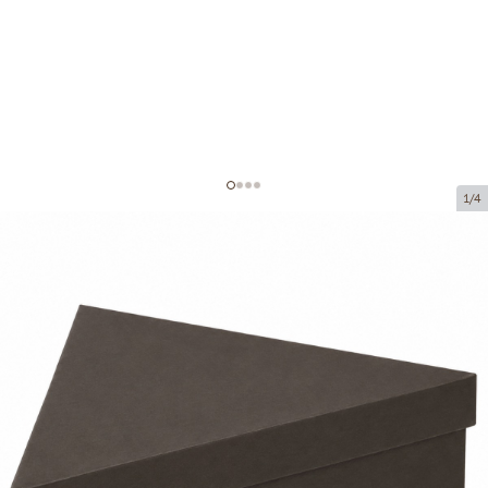
1/4
Mikrogofruoto kartono dėžutė
Prekės kodas:
KM284
Dydis:
400 x 400 x 400 x 100 mm
Medžiaga:
juodas mikrogofruotas
Storis:
1.5 mm
Prekės negalima atsiimti atsiėmimo punkte.