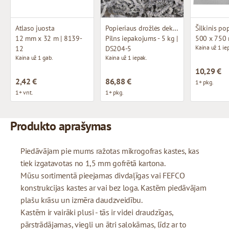
Atlaso juosta
Popieriaus drožlės dekoravimui
Šilkinis po
12 mm x 32 m | 8139-
Pilns iepakojums - 5 kg |
500 x 750
Kaina už 1 ie
12
DS204-5
Kaina už 1 gab.
Kaina už 1 iepak.
10,29 €
2,42 €
86,88 €
1+ pkg.
1+ vnt.
1+ pkg.
Produkto aprašymas
Piedāvājam pie mums ražotas mikrogofras kastes, kas
tiek izgatavotas no 1,5 mm gofrētā kartona.
Mūsu sortimentā pieejamas divdaļīgas vai FEFCO
konstrukcijas kastes ar vai bez loga. Kastēm piedāvājam
plašu krāsu un izmēra daudzveidību.
Kastēm ir vairāki plusi - tās ir videi draudzīgas,
pārstrādājamas, viegli un ātri salokāmas, līdz ar to