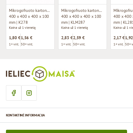
Mikrogofruoto kartono dėžutė
Mikrogofruoto kartono dėžutė
400 x 400 x 400 x 100
400 x 400 x 400 x 100
400 x 400 
mm | K278
mm | KLM287
mm | KL28
Kaina už 1 vienetą
Kaina už 1 vienetą
Kaina už 1 vi
1,80 €
1,56 €
2,83 €
2,59 €
2,17 €
1,92
1+ vnt.
50+ vnt.
1+ vnt.
50+ vnt.
1+ vnt.
50+ v
KONTAKTINĖ INFORMACIJA