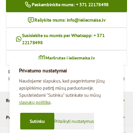
Paskambinkite mums: + 371 22178498
Rašykite mums:
info@ieliecmaisa.lv
Susisiekite su mumis per Whatsapp: + 371
22178498
Maršrutas į ieliecmaisa.lv
Privatumo nustatymai
Darbo valandos
Pirmadienis – penktadienis
09:00 - 17:00
Naudojame slapukus, kad pagerintume jūsų
apsipirkimo patirtį mūsų parduotuvėje.
Spustelėdami "Sutinku" sutinkate su mūsų
Rekvizitai
slapukų politika
.
Produktai
Sutinku
Pritaikyti nustatymus