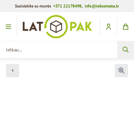
Susisiekite su mumis
+371 22178498
,
info@ieliecmaisa.lv
Praleisti į turinį
Ieškau...