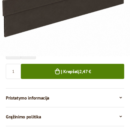
Kaina už 1 vienetą
2,47 €
2,23 €
1+ vnt.
50+ vnt.
Kiekis
Į Krepšelį
2,47 €
Pristatymo informacija
Grąžinimo politika