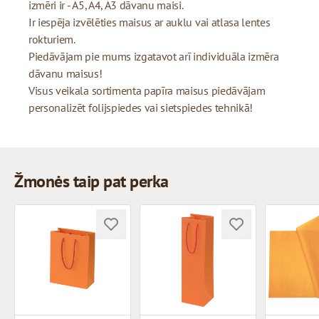
izmēri ir - A5, A4, A3 dāvanu maisi.
Ir iespēja izvēlēties maisus ar auklu vai atlasa lentes
rokturiem.
Piedāvājam pie mums izgatavot arī individuāla izmēra
dāvanu maisus!
Visus veikala sortimenta papīra maisus piedāvājam
personalizēt folijspiedes vai sietspiedes tehnikā!
Žmonės taip pat perka