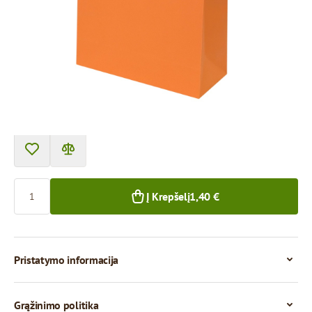
Prekę galima atsiimti atsiėmimo punkte.
Kaina už 1 vienetą
1,40 €
1+ vnt.
Kiekis
Į Krepšelį
1,40 €
Pristatymo informacija
Grąžinimo politika