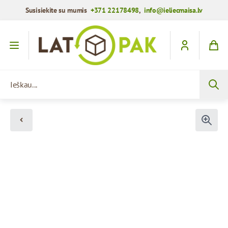
Susisiekite su mumis
+371 22178498
,
info@ieliecmaisa.lv
Praleisti į turinį
Ieškau...