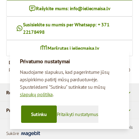
Rašykite mums:
info@ieliecmaisa.lv
Susisiekite su mumis per Whatsapp: + 371
22178498
Maršrutas į ieliecmaisa.lv
Privatumo nustatymai
Darbo valandos
Pirmadienis – penktadienis
09:00 - 17:00
Naudojame slapukus, kad pagerintume jūsų
apsipirkimo patirtį mūsų parduotuvėje.
Spustelėdami "Sutinku" sutinkate su mūsų
Rekvizitai
slapukų politika
.
Produktai
Sutinku
Pritaikyti nustatymus
© 2026 SIA Parcels
Sukūrė