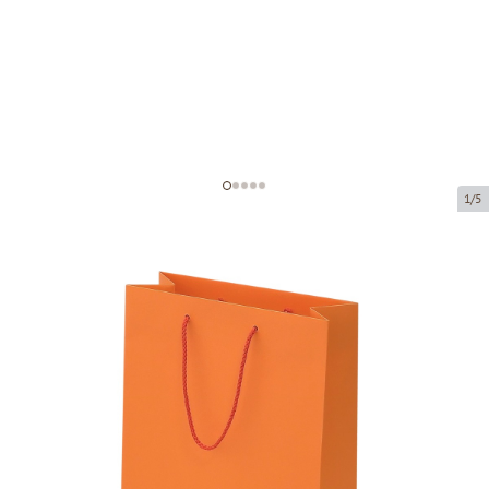
1/5
Oranžiniai popieriniai maišeliai su
medžiaginėmis rankenomis
Prekės kodas:
V54
Dydis:
23 x 10 x 33 cm
Medžiaga:
popierius
Storis:
200 g/m2