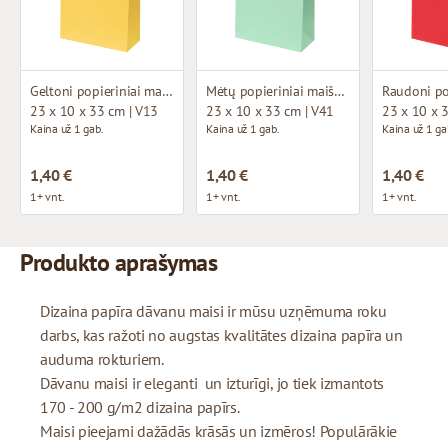
Geltoni popieriniai maišeliai su medžiaginėmis rankenomis
Mėtų popieriniai maišeliai su medžiaginėmis rankenomis
23 x 10 x 33 cm | V13
23 x 10 x 33 cm | V41
23 x 10 x 
Kaina už 1 gab.
Kaina už 1 gab.
Kaina už 1 ga
1,40 €
1,40 €
1,40 €
1+ vnt.
1+ vnt.
1+ vnt.
Produkto aprašymas
Dizaina papīra dāvanu maisi ir mūsu uzņēmuma roku
darbs, kas ražoti no augstas kvalitātes dizaina papīra un
auduma rokturiem.
Dāvanu maisi ir eleganti un izturīgi, jo tiek izmantots
170 - 200 g/m2 dizaina papīrs.
Maisi pieejami dažādās krāsās un izmēros! Populārākie