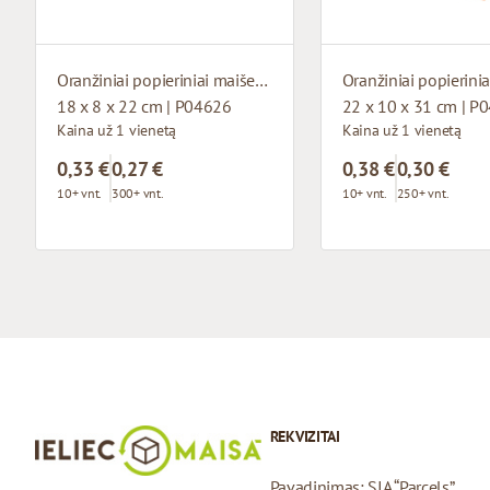
Oranžiniai popieriniai maišeliai su susuktomis rankenomis
18 x 8 x 22 cm | P04626
22 x 10 x 31 cm | P
Kaina už 1 vienetą
Kaina už 1 vienetą
0,33 €
0,27 €
0,38 €
0,30 €
10+ vnt.
300+ vnt.
10+ vnt.
250+ vnt.
REKVIZITAI
Pavadinimas: SIA “Parcels”