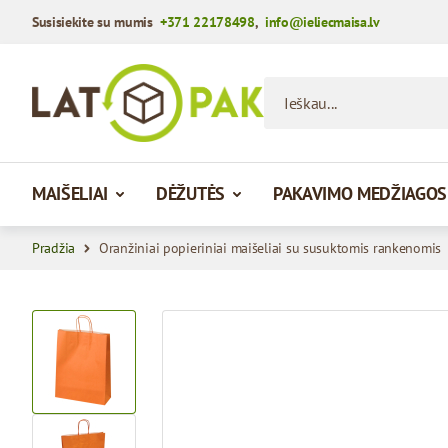
Susisiekite su mumis
+371 22178498
,
info@ieliecmaisa.lv
Praleisti į turinį
Ieškau...
MAIŠELIAI
DĖŽUTĖS
PAKAVIMO MEDŽIAGOS
Pradžia
Oranžiniai popieriniai maišeliai su susuktomis rankenomis
View larger image
View larger image