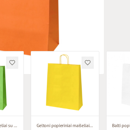
Žali popieriniai maišeliai su susuktomis rankenomis
Geltoni popieriniai maišeliai su susuktomis rankenomis