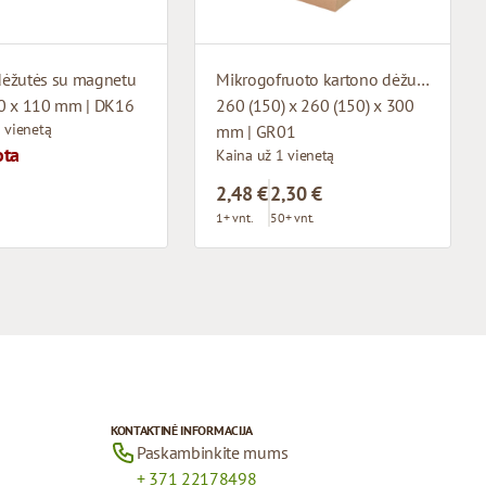
ėžutės su magnetu
Mikrogofruoto kartono dėžutė su audinio rankenėlėmis
0 x 110 mm | DK16
260 (150) x 260 (150) x 300
 vienetą
mm | GR01
ota
Kaina už 1 vienetą
2,48 €
2,30 €
1+ vnt.
50+ vnt.
KONTAKTINĖ INFORMACIJA
Paskambinkite mums
+ 371 22178498