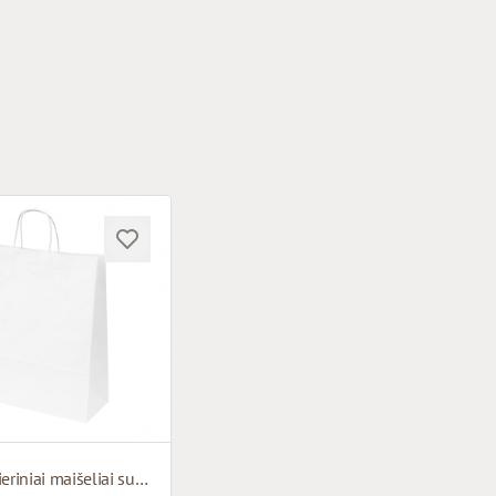
Balti popieriniai maišeliai su susuktomis rankenomis