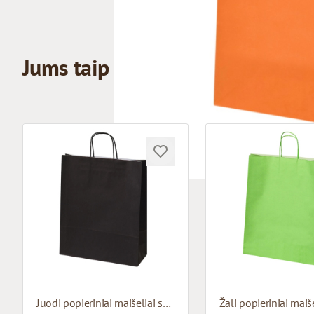
Jums taip pat gali patikti
Juodi popieriniai maišeliai su susuktomis rankenomis