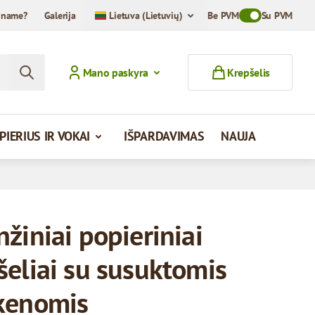
iname?
Galerija
Lietuva (Lietuvių)
Be PVM
Toggle VAT Mod
Su PVM
Mano paskyra
Krepšelis
PIERIUS IR VOKAI
IŠPARDAVIMAS
NAUJA
žiniai popieriniai
šeliai su susuktomis
kenomis