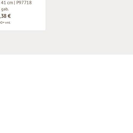
x 41 cm | P97718
 gab.
,38 €
0+ vnt.