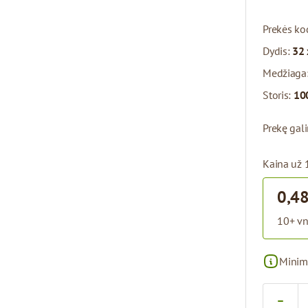
Prekės ko
Dydis:
32 
Medžiaga
Storis:
10
Prekę gal
Kaina už 
0,48
10+ vn
Minim
Kiekis