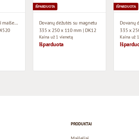
IŠPARDUOTA
IŠPARDUOTA
Oranžiniai popieriniai maišeliai su susuktomis rankenomis
Dovanų dėžutės su magnetu
Dovanų d
04520
335 x 250 x 110 mm | DK12
335 x 25
Kaina už 1 vienetą
Kaina už 1
Išparduota
Išpardu
PRODUKTAI
Maišeliai