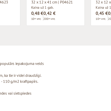
04623
32 x 12 x 41 cm | P04621
32 x 12 
Kaina už 1 gab.
Kaina už 1
0,48 €
0,42 €
0,45 €
0
10+ vnt.
200+ vnt.
10+ vnt.
20
ti populārs iepakojuma veids
, ka tie ir videi draudzīgi.
 - 110 g/m2 kraftpapīrs.
edes vai sietspiedes