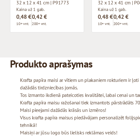
32 x 12 x 41 cm | P91773
32 x 12 x 41 cm | P
Kaina už 1 gab.
Kaina už 1 gab.
0,48 €
0,42 €
0,48 €
0,42 €
10+ vnt.
200+ vnt.
10+ vnt.
200+ vnt.
Produkto aprašymas
Krafta papīra maisi ar vītiem un plakaniem rokturiem ir ļo
dažādās tirdzniecības jomās.
Tos izmanto ikdienā pateicoties kvalitātei, labai cenai un tam
Krafta papīra maisu ražošanai tiek izmantots pārstrādāts 70
Maisi pieejami dažādās krāsās un izmēros!
Visus krafta papīra maisus piedāvājam personalizēt folijspi
tehnikā!
Maisiņi ar jūsu logo būs lielisks reklāmas veids!