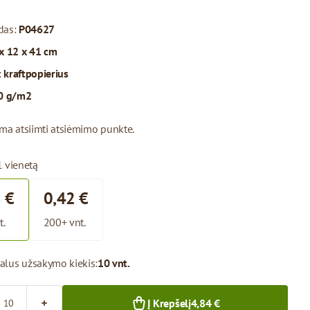
das:
P04627
x 12 x 41 cm
:
kraftpopierius
0 g/m2
ima atsiimti atsiėmimo punkte.
1 vienetą
 €
0,42 €
t.
200+ vnt.
alus užsakymo kiekis:
10 vnt.
Į Krepšelį
4,84 €