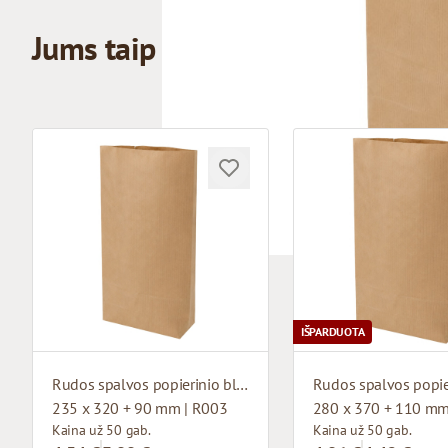
Jums taip pat gali patikti
IŠPARDUOTA
Rudos spalvos popierinio bloko apatinis maišelis
235 x 320 + 90 mm | R003
280 x 370 + 110 mm
Kaina už 50 gab.
Kaina už 50 gab.