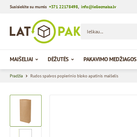
Susisiekite su mumis
+371 22178498
,
info@ieliecmaisa.lv
Praleisti į turinį
Ieškau...
MAIŠELIAI
DĖŽUTĖS
PAKAVIMO MEDŽIAGOS
Pradžia
Rudos spalvos popierinio bloko apatinis maišelis
View larger image
View larger image