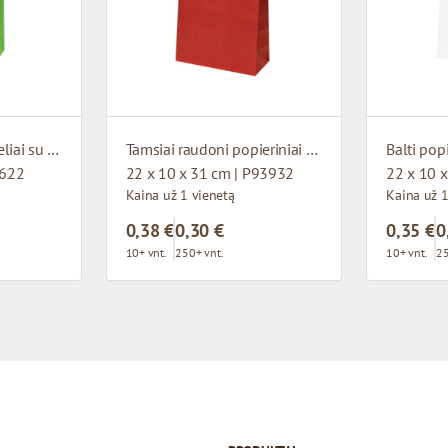
Žali popieriniai maišeliai su susuktomis rankenomis
Tamsiai raudoni popieriniai maišeliai su susuktomis rankenomis
4622
22 x 10 x 31 cm | P93932
22 x 10 
Kaina už 1 vienetą
Kaina už 1
0,38 €
0,30 €
0,35 €
0
10+ vnt.
250+ vnt.
10+ vnt.
25