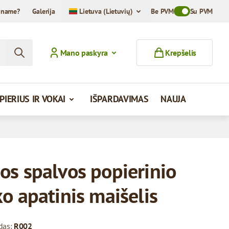
iname?
Galerija
Lietuva (Lietuvių)
Be PVM
Toggle VAT Mod
Su PVM
Mano paskyra
Krepšelis
PIERIUS IR VOKAI
IŠPARDAVIMAS
NAUJA
os spalvos popierinio
o apatinis maišelis
das:
R002