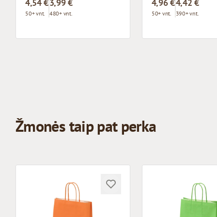
4,54 €
3,99 €
4,96 €
4,42 €
50+ vnt.
480+ vnt.
50+ vnt.
390+ vnt.
Žmonės taip pat perka