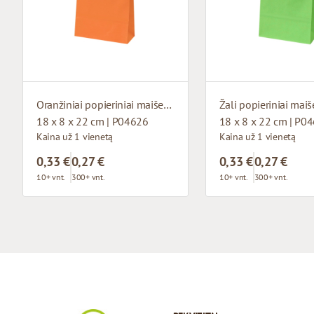
Oranžiniai popieriniai maišeliai su susuktomis rankenomis
18 x 8 x 22 cm | P04626
18 x 8 x 22 cm | P0
Kaina už 1 vienetą
Kaina už 1 vienetą
0,33 €
0,27 €
0,33 €
0,27 €
10+ vnt.
300+ vnt.
10+ vnt.
300+ vnt.