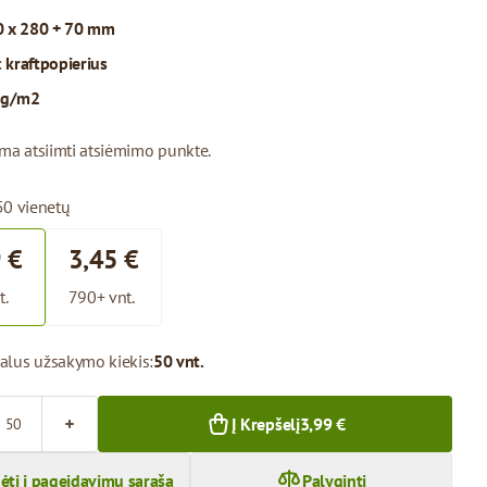
 x 280 + 70 mm
:
kraftpopierius
 g/m2
ima atsiimti atsiėmimo punkte.
50 vienetų
 €
3,45 €
t.
790+ vnt.
alus užsakymo kiekis:
50 vnt.
Į Krepšelį
3,99 €
dėti į pageidavimų sąrašą
Palyginti