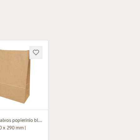
Rudos spalvos popierinio bloko apatinis maišelis
0 x 290 mm |