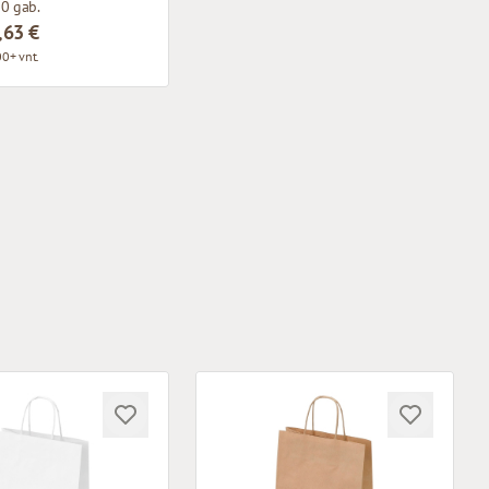
0 gab.
,63 €
0+ vnt.