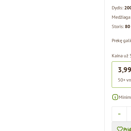
Dydis:
200
Medžiaga
Storis:
80
Prekę gal
Kaina už 
3,99
50+ vn
Minim
Kiekis
Pri