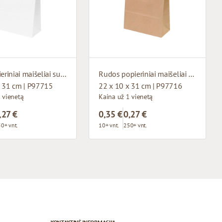
Balti popieriniai maišeliai su susuktomis rankenomis
Rudos popieriniai maišeliai su susuktomis rankenomis
x 31 cm | P97715
22 x 10 x 31 cm | P97716
 vienetą
Kaina už 1 vienetą
,27 €
0,35 €
0,27 €
0+ vnt.
10+ vnt.
250+ vnt.