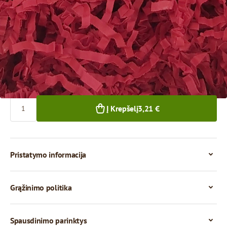
3,21 €
1+ pkg.
Kiekis
Į Krepšelį
3,21 €
Pristatymo informacija
Grąžinimo politika
Spausdinimo parinktys