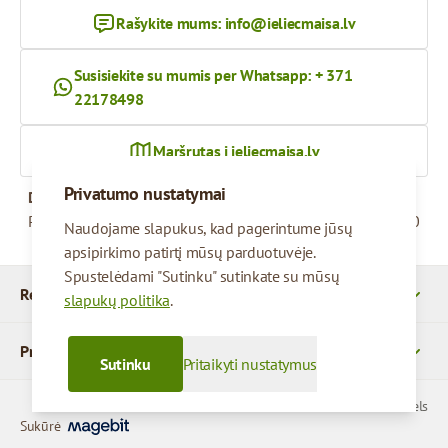
Rašykite mums:
info@ieliecmaisa.lv
Susisiekite su mumis per Whatsapp: + 371
22178498
Maršrutas į ieliecmaisa.lv
Privatumo nustatymai
Darbo valandos
Pirmadienis – penktadienis
09:00 - 17:00
Naudojame slapukus, kad pagerintume jūsų
apsipirkimo patirtį mūsų parduotuvėje.
Spustelėdami "Sutinku" sutinkate su mūsų
Rekvizitai
slapukų politika
.
Produktai
Sutinku
Pritaikyti nustatymus
© 2026 SIA Parcels
Sukūrė