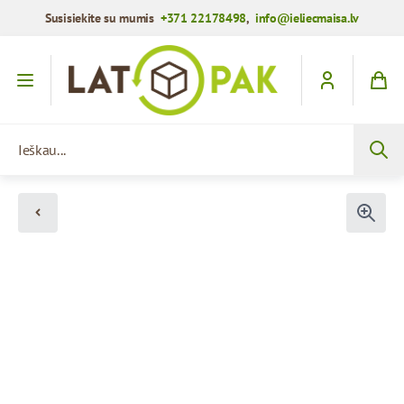
Susisiekite su mumis
+371 22178498
,
info@ieliecmaisa.lv
Praleisti į turinį
Ieškau...