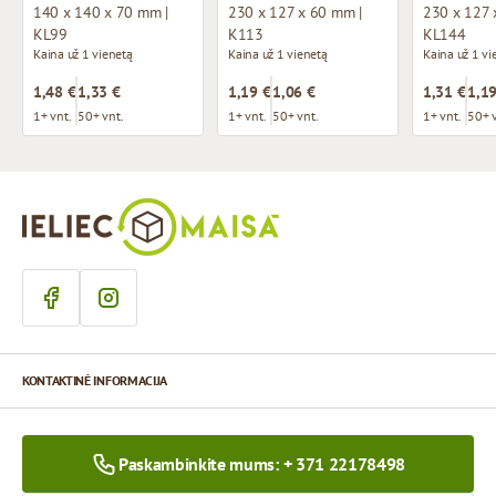
140 x 140 x 70 mm |
230 x 127 x 60 mm |
230 x 127 
KL99
K113
KL144
Kaina už 1 vienetą
Kaina už 1 vienetą
Kaina už 1 vi
1,48 €
1,33 €
1,19 €
1,06 €
1,31 €
1,19
1+ vnt.
50+ vnt.
1+ vnt.
50+ vnt.
1+ vnt.
50+ 
KONTAKTINĖ INFORMACIJA
Paskambinkite mums: + 371 22178498