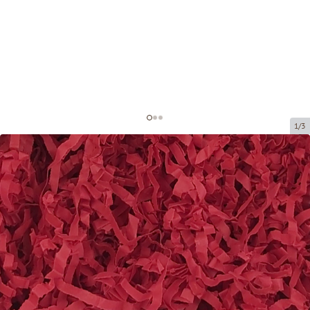
1/3
Popieriaus drožlės dekoravimui
Prekės kodas:
DS207
Dydis:
20 x 20 cm (150 grami)
Medžiaga:
Popierius, 4 mm
Prekę galima atsiimti atsiėmimo punkte.
Kaina už 1 pakuotę