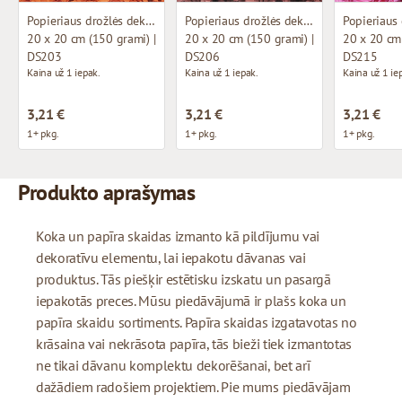
Popieriaus drožlės dekoravimui
Popieriaus drožlės dekoravimui
20 x 20 cm (150 grami) |
20 x 20 cm (150 grami) |
20 x 20 cm 
DS203
DS206
DS215
Kaina už 1 iepak.
Kaina už 1 iepak.
Kaina už 1 ie
3,21 €
3,21 €
3,21 €
1+ pkg.
1+ pkg.
1+ pkg.
Produkto aprašymas
Koka un papīra skaidas izmanto kā pildījumu vai
dekoratīvu elementu, lai iepakotu dāvanas vai
produktus. Tās piešķir estētisku izskatu un pasargā
iepakotās preces. Mūsu piedāvājumā ir plašs koka un
papīra skaidu sortiments. Papīra skaidas izgatavotas no
krāsaina vai nekrāsota papīra, tās bieži tiek izmantotas
ne tikai dāvanu komplektu dekorēšanai, bet arī
dažādiem radošiem projektiem. Pie mums piedāvājam