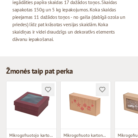
iegādāties papīra skaidas 17 dažādos toņos. Skaidas
sapakotas 150g un 5 kg iepakojumos. Koka skaidas
pieejamas 11 dažādos toņos - no gaiša (dabīgā ozola un
priedes) līdz pat krāsotas versijas skaidām. Koka
skaidiņas ir videi draudzīgs un dekoratīvs elements
dāvanu iepakošanai.
Žmonės taip pat perka
Mikrogofruotojo kartono dėžutė su langu
Mikrogofruoto kartono dėžutė