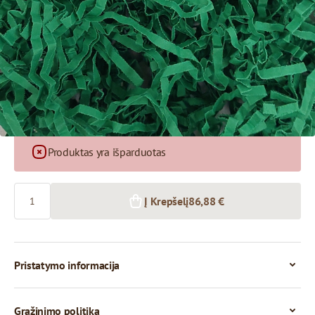
86,88 €
1+ pkg.
Produktas yra išparduotas
Kiekis
Į Krepšelį
86,88 €
Pristatymo informacija
Grąžinimo politika