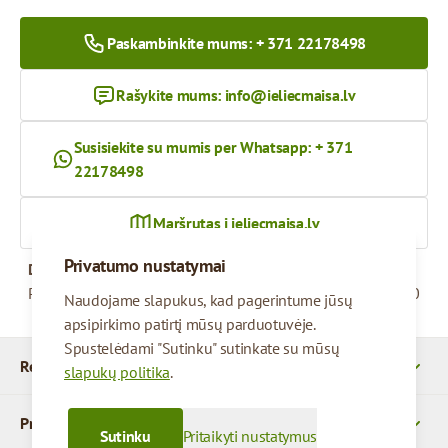
Paskambinkite mums: + 371 22178498
Rašykite mums:
info@ieliecmaisa.lv
Susisiekite su mumis per Whatsapp: + 371
22178498
Maršrutas į ieliecmaisa.lv
Privatumo nustatymai
Darbo valandos
Pirmadienis – penktadienis
09:00 - 17:00
Naudojame slapukus, kad pagerintume jūsų
apsipirkimo patirtį mūsų parduotuvėje.
Spustelėdami "Sutinku" sutinkate su mūsų
Rekvizitai
slapukų politika
.
Produktai
Sutinku
Pritaikyti nustatymus