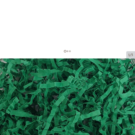
1/3
Popieriaus drožlės dekoravimui
Prekės kodas:
DS216-5
Dydis:
Pilns iepakojums - 5 kg
Medžiaga:
Popierius, 4 mm
Prekės negalima atsiimti atsiėmimo punkte.
Kaina už 1 pakuotę