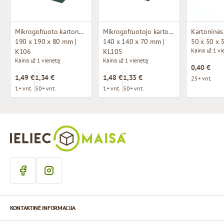
Mikrogofruoto kartono dėžutė
Mikrogofruotojo kartono dėžutė su langu
190 x 190 x 80 mm |
140 x 140 x 70 mm |
50 x 50 x 
Kaina už 1 vi
K106
KL105
Kaina už 1 vienetą
Kaina už 1 vienetą
0,40 €
1,49 €
1,34 €
1,48 €
1,33 €
25+ vnt.
1+ vnt.
50+ vnt.
1+ vnt.
50+ vnt.
KONTAKTINĖ INFORMACIJA