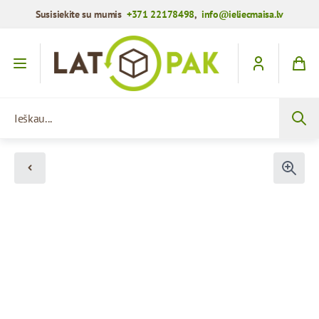
Susisiekite su mumis
+371 22178498
,
info@ieliecmaisa.lv
Praleisti į turinį
Ieškau...