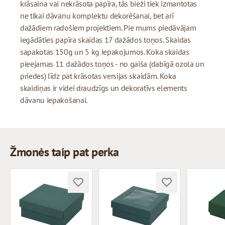
krāsaina vai nekrāsota papīra, tās bieži tiek izmantotas
ne tikai dāvanu komplektu dekorēšanai, bet arī
dažādiem radošiem projektiem. Pie mums piedāvājam
iegādāties papīra skaidas 17 dažādos toņos. Skaidas
sapakotas 150g un 5 kg iepakojumos. Koka skaidas
pieejamas 11 dažādos toņos - no gaiša (dabīgā ozola un
priedes) līdz pat krāsotas versijas skaidām. Koka
skaidiņas ir videi draudzīgs un dekoratīvs elements
dāvanu iepakošanai.
Žmonės taip pat perka