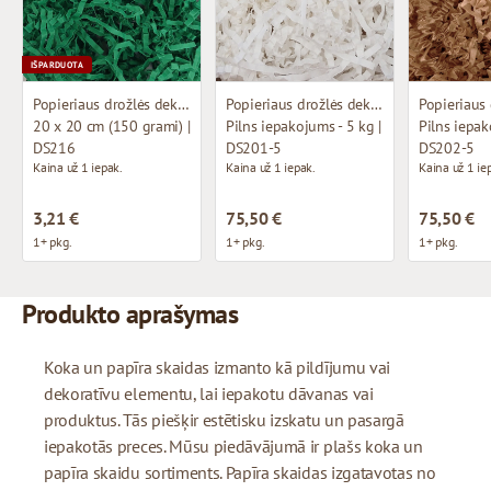
IŠPARDUOTA
Popieriaus drožlės dekoravimui
Popieriaus drožlės dekoravimui
20 x 20 cm (150 grami) |
Pilns iepakojums - 5 kg |
Pilns iepak
DS216
DS201-5
DS202-5
Kaina už 1 iepak.
Kaina už 1 iepak.
Kaina už 1 ie
3,21 €
75,50 €
75,50 €
1+ pkg.
1+ pkg.
1+ pkg.
Produkto aprašymas
Koka un papīra skaidas izmanto kā pildījumu vai
dekoratīvu elementu, lai iepakotu dāvanas vai
produktus. Tās piešķir estētisku izskatu un pasargā
iepakotās preces. Mūsu piedāvājumā ir plašs koka un
papīra skaidu sortiments. Papīra skaidas izgatavotas no