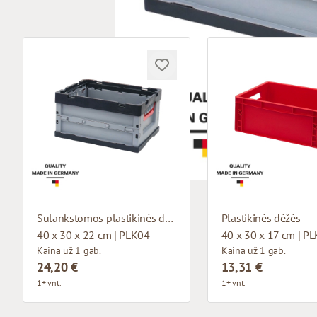
Sulankstomos plastikinės dėžės
Plastikinės dėžės
40 x 30 x 22 cm | PLK04
40 x 30 x 17 cm | P
Kaina už 1 gab.
Kaina už 1 gab.
24,20 €
13,31 €
1+ vnt.
1+ vnt.