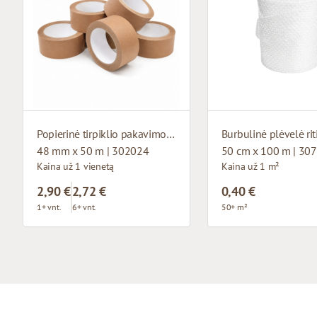
Popierinė tirpiklio pakavimo juosta
Burbulinė plėvelė rit
48 mm x 50 m | 302024
50 cm x 100 m | 30
Kaina už 1 vienetą
Kaina už 1 m²
2,90 €
2,72 €
0,40 €
1+ vnt.
6+ vnt.
50+ m²