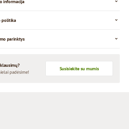
o informacija
 politika
mo parinktys
 klausimų?
Susisiekite su mumis
ielai padėsime!