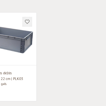
ės dėžės
x 22 cm | PLK03
 gab.