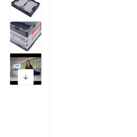
View larger image
View larger image