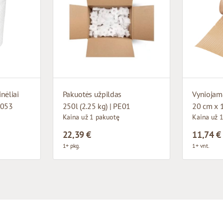
inėliai
Pakuotės užpildas
Vyniojama
7053
250l (2.25 kg) | PE01
20 cm x 
Kaina už 1 pakuotę
Kaina už 1
22,39 €
11,74 €
1+ pkg.
1+ vnt.