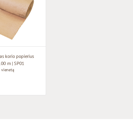
s korio popierius
100 m | SP01
 vienetą