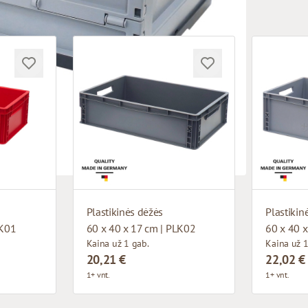
Plastikinės dėžės
Plastikin
LK01
60 x 40 x 17 cm | PLK02
60 x 40 
Kaina už 1 gab.
Kaina už 1
20,21 €
22,02 €
1+ vnt.
1+ vnt.