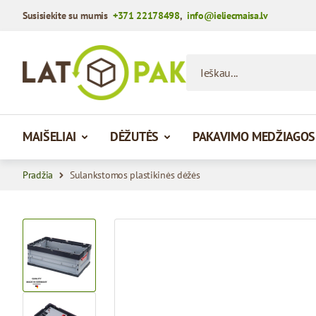
Susisiekite su mumis
+371 22178498
,
info@ieliecmaisa.lv
Praleisti į turinį
Ieškau...
MAIŠELIAI
DĖŽUTĖS
PAKAVIMO MEDŽIAGOS
Pradžia
Sulankstomos plastikinės dėžės
View larger image
View larger image