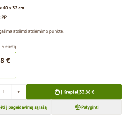
x 40 x 32 cm
:
PP
galima atsiimti atsiėmimo punkte.
1 vienetą
88 €
Į Krepšelį
33,88 €
dėti į pageidavimų sąrašą
Palyginti