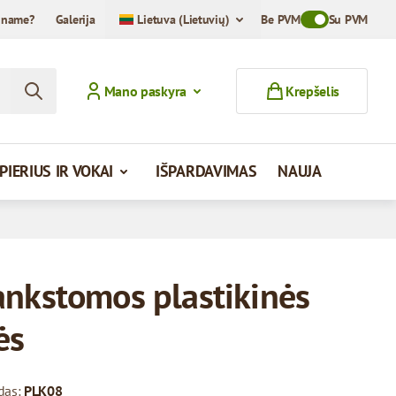
iname?
Galerija
Lietuva (Lietuvių)
Be PVM
Toggle VAT Mod
Su PVM
Mano paskyra
Krepšelis
PIERIUS IR VOKAI
IŠPARDAVIMAS
NAUJA
ankstomos plastikinės
ės
das:
PLK08