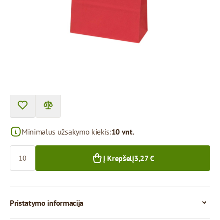
Prekę galima atsiimti atsiėmimo punkte.
Kaina už 1 vienetą
0,33 €
0,27 €
10+ vnt.
300+ vnt.
Minimalus užsakymo kiekis:
10 vnt.
Kiekis
Į Krepšelį
3,27 €
Pristatymo informacija