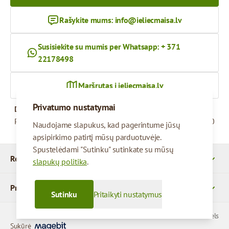
Rašykite mums:
info@ieliecmaisa.lv
Susisiekite su mumis per Whatsapp: + 371
22178498
Maršrutas į ieliecmaisa.lv
Privatumo nustatymai
Darbo valandos
Pirmadienis – penktadienis
09:00 - 17:00
Naudojame slapukus, kad pagerintume jūsų
apsipirkimo patirtį mūsų parduotuvėje.
Spustelėdami "Sutinku" sutinkate su mūsų
Rekvizitai
slapukų politika
.
Produktai
Sutinku
Pritaikyti nustatymus
© 2026 SIA Parcels
Sukūrė