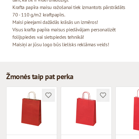
Krafta papīra maisu ražošanai tiek izmantots pārstrādāts
70 - 110 g/m2 kraftpapīrs.
Maisi pieejami dažādās krāsās un izmēros!
Visus krafta papīra maisus piedāvājam personalizēt
folijspiedes vai sietspiedes tehnikā!
Maisiņi ar jūsu logo būs lielisks reklāmas veids!
Žmonės taip pat perka