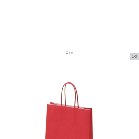
1/3
Raudoni popieriniai maišeliai su
susuktomis rankenomis
Prekės kodas:
P16083
Dydis:
18 x 8 x 22 cm
Medžiaga:
kraftpopierius
Storis:
90 g/m2