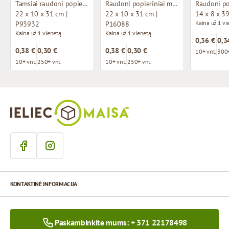
Tamsiai raudoni popieriniai maišeliai su susuktomis rankenomis
Raudoni popieriniai maišeliai su susuktomis rankenomis
22 x 10 x 31 cm |
22 x 10 x 31 cm |
14 x 8 x 3
Kaina už 1 vi
P93932
P16088
Kaina už 1 vienetą
Kaina už 1 vienetą
0,36 €
0,3
0,38 €
0,30 €
0,38 €
0,30 €
10+ vnt.
300+
10+ vnt.
250+ vnt.
10+ vnt.
250+ vnt.
KONTAKTINĖ INFORMACIJA
Paskambinkite mums: + 371 22178498