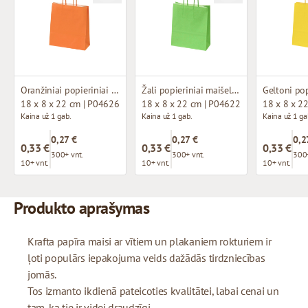
Oranžiniai popieriniai maišeliai su susuktomis rankenomis
Žali popieriniai maišeliai su susuktomis rankenomis
18 x 8 x 22 cm | P04626
18 x 8 x 22 cm | P04622
18 x 8 x 2
Kaina už 1 gab.
Kaina už 1 gab.
Kaina už 1 ga
0,27 €
0,27 €
0,2
0,33 €
0,33 €
0,33 €
300+ vnt.
300+ vnt.
300+
10+ vnt.
10+ vnt.
10+ vnt.
Produkto aprašymas
Krafta papīra maisi ar vītiem un plakaniem rokturiem ir
ļoti populārs iepakojuma veids dažādās tirdzniecības
jomās.
Tos izmanto ikdienā pateicoties kvalitātei, labai cenai un
tam, ka tie ir videi draudzīgi.