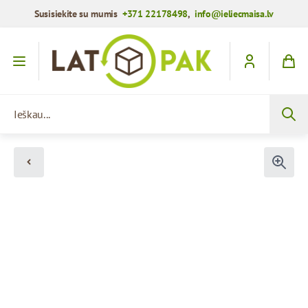
Susisiekite su mumis
+371 22178498
,
info@ieliecmaisa.lv
Praleisti į turinį
Ieškau...