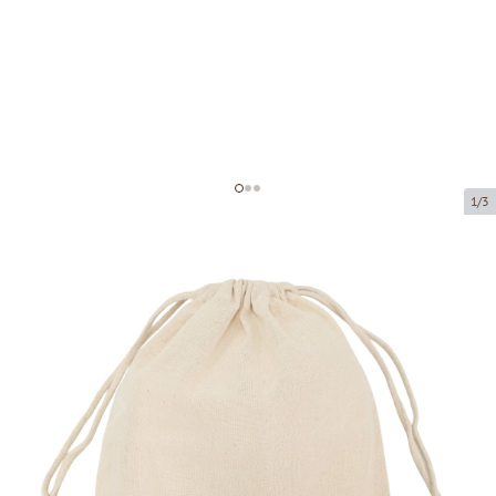
1/3
Maišeliai su virvelėmis
Prekės kodas:
LM203
Dydis:
25 x 30 cm
Medžiaga:
100% medvilnė
Storis:
140 g/m2
Prekę galima atsiimti atsiėmimo punkte.