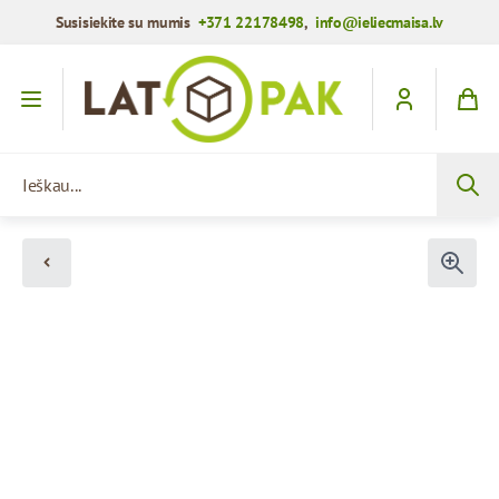
Susisiekite su mumis
+371 22178498
,
info@ieliecmaisa.lv
Praleisti į turinį
Ieškau...