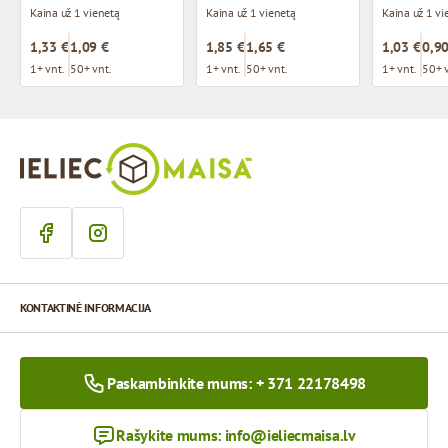
Kaina už 1 vienetą
Kaina už 1 vienetą
Kaina už 1 vi
1,33 €
1,09 €
1,85 €
1,65 €
1,03 €
0,90
1+ vnt.
50+ vnt.
1+ vnt.
50+ vnt.
1+ vnt.
50+ 
KONTAKTINĖ INFORMACIJA
Paskambinkite mums: + 371 22178498
Rašykite mums:
info@ieliecmaisa.lv