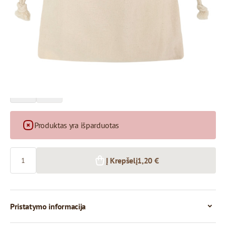
Kaina už 1 vienetą
1,20 €
1,14 €
1+ vnt.
50+ vnt.
Produktas yra išparduotas
Kiekis
Į Krepšelį
1,20 €
Pristatymo informacija