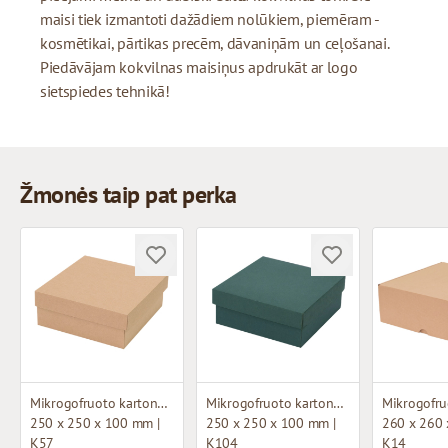
maisi tiek izmantoti dažādiem nolūkiem, piemēram -
kosmētikai, pārtikas precēm, dāvaniņām un ceļošanai.
Piedāvājam kokvilnas maisiņus apdrukāt ar logo
sietspiedes tehnikā!
Žmonės taip pat perka
Mikrogofruoto kartono dėžutė
Mikrogofruoto kartono dėžutė
250 x 250 x 100 mm |
250 x 250 x 100 mm |
260 x 260 
K57
K104
K14