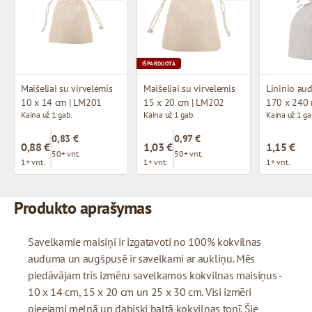
IŠPARDUOTA
Maišeliai su virvelėmis
Maišeliai su virvelėmis
Lininio aud
10 x 14 cm | LM201
15 x 20 cm | LM202
170 x 240
Kaina už 1 gab.
Kaina už 1 gab.
Kaina už 1 ga
0,83 €
0,97 €
0,88 €
1,03 €
1,15 €
50+ vnt.
50+ vnt.
1+ vnt.
1+ vnt.
1+ vnt.
Produkto aprašymas
Savelkamie maisiņi ir izgatavoti no 100% kokvilnas
auduma un augšpusē ir savelkami ar aukliņu. Mēs
piedāvājam trīs izmēru savelkamos kokvilnas maisiņus -
10 x 14 cm, 15 x 20 cm un 25 x 30 cm. Visi izmēri
pieejami melnā un dabiski baltā kokvilnas tonī. Šie