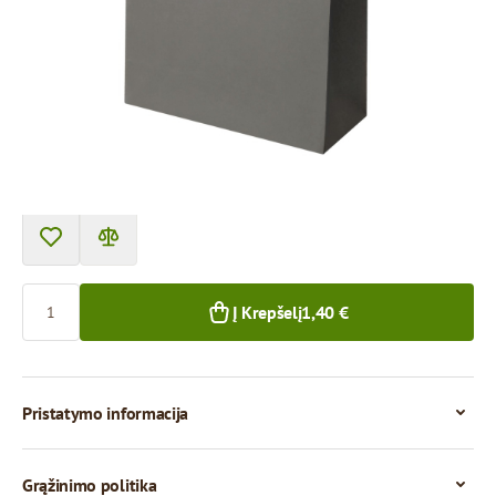
Prekę galima atsiimti atsiėmimo punkte.
Kaina už 1 vienetą
1,40 €
1+ vnt.
Kiekis
Į Krepšelį
1,40 €
Pristatymo informacija
Grąžinimo politika