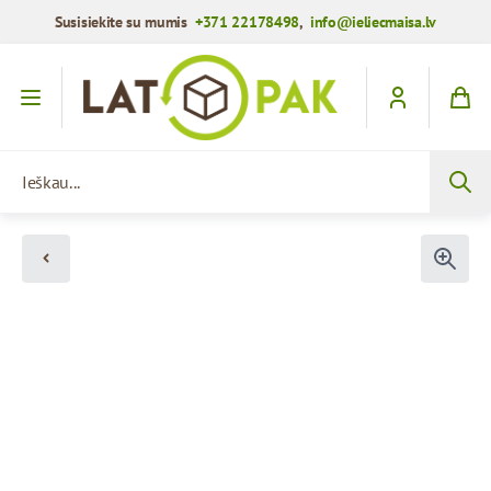
Susisiekite su mumis
+371 22178498
,
info@ieliecmaisa.lv
Praleisti į turinį
Ieškau...