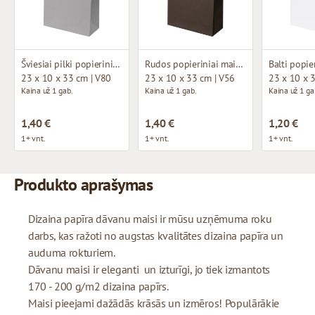
Šviesiai pilki popieriniai maišeliai su medžiaginėmis rankenomis
Rudos popieriniai maišeliai su medžiaginėmis rankenomis
23 x 10 x 33 cm | V80
23 x 10 x 33 cm | V56
23 x 10 x 
Kaina už 1 gab.
Kaina už 1 gab.
Kaina už 1 ga
1,40 €
1,40 €
1,20 €
1+ vnt.
1+ vnt.
1+ vnt.
Produkto aprašymas
Dizaina papīra dāvanu maisi ir mūsu uzņēmuma roku
darbs, kas ražoti no augstas kvalitātes dizaina papīra un
auduma rokturiem.
Dāvanu maisi ir eleganti un izturīgi, jo tiek izmantots
170 - 200 g/m2 dizaina papīrs.
Maisi pieejami dažādās krāsās un izmēros! Populārākie