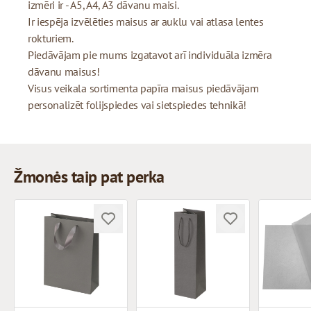
izmēri ir - A5, A4, A3 dāvanu maisi.
Ir iespēja izvēlēties maisus ar auklu vai atlasa lentes
rokturiem.
Piedāvājam pie mums izgatavot arī individuāla izmēra
dāvanu maisus!
Visus veikala sortimenta papīra maisus piedāvājam
personalizēt folijspiedes vai sietspiedes tehnikā!
Žmonės taip pat perka