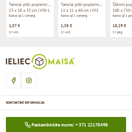
Tamsiai pilki popieriniai maišeliai su atlasinio kaspino rankenomis
Tamsiai pilki popieriniai maišeliai su medžiaginėmis rankenomis
Šilkinis po
23 x 10 x 33 cm | V50-L
11 x 11 x 40 cm | V53
500 x 750
Kaina už 1 vienetą
Kaina už 1 vienetą
Kaina už 1 p
1,57 €
1,38 €
10,29 €
1+ vnt.
1+ vnt.
1+ pkg.
KONTAKTINĖ INFORMACIJA
Paskambinkite mums: + 371 22178498