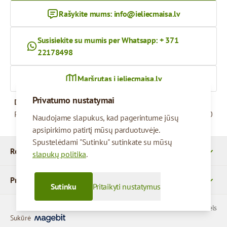
Rašykite mums:
info@ieliecmaisa.lv
Susisiekite su mumis per Whatsapp: + 371
22178498
Maršrutas į ieliecmaisa.lv
Privatumo nustatymai
Darbo valandos
Pirmadienis – penktadienis
09:00 - 17:00
Naudojame slapukus, kad pagerintume jūsų
apsipirkimo patirtį mūsų parduotuvėje.
Spustelėdami "Sutinku" sutinkate su mūsų
Rekvizitai
slapukų politika
.
Produktai
Sutinku
Pritaikyti nustatymus
© 2026 SIA Parcels
Sukūrė