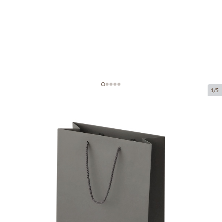
1/5
Tamsiai pilki popieriniai maišeliai
su medžiaginėmis rankenomis
Prekės kodas:
V50
Dydis:
23 x 10 x 33 cm
Medžiaga:
popierius
Storis:
200 g/m2