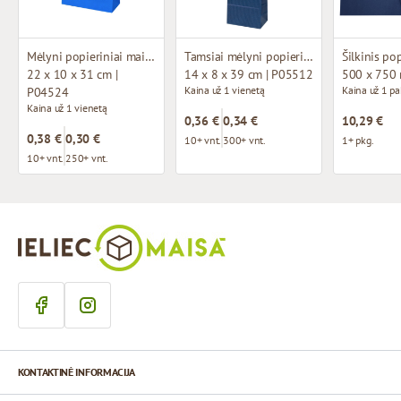
Mėlyni popieriniai maišeliai su susuktomis rankenomis
Tamsiai mėlyni popieriniai maišeliai su susuktomis rankenomis
Šilkinis po
22 x 10 x 31 cm |
14 x 8 x 39 cm | P05512
500 x 750
Kaina už 1 vienetą
Kaina už 1 p
P04524
Kaina už 1 vienetą
0,36 €
0,34 €
10,29 €
0,38 €
0,30 €
10+ vnt.
300+ vnt.
1+ pkg.
10+ vnt.
250+ vnt.
KONTAKTINĖ INFORMACIJA