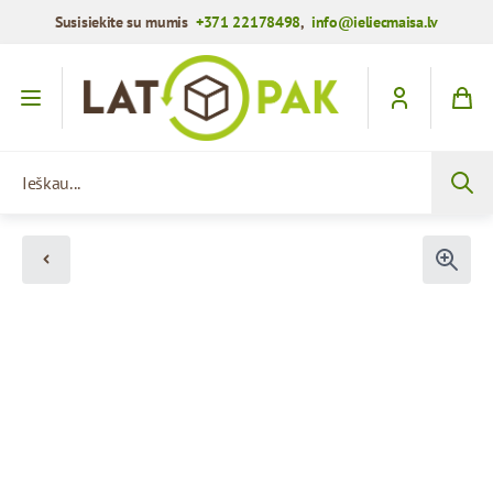
Susisiekite su mumis
+371 22178498
,
info@ieliecmaisa.lv
Praleisti į turinį
Ieškau...