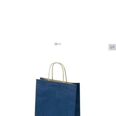
1/3
Tamsiai mėlyni popieriniai
maišeliai su susuktomis
rankenomis
Prekės kodas:
P93933
Dydis:
22 x 10 x 31 cm
Medžiaga:
kraftpopierius