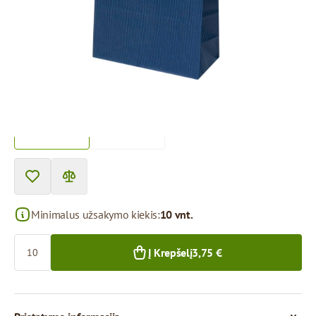
Storis:
90 g/m2
Prekę galima atsiimti atsiėmimo punkte.
Kaina už 1 vienetą
0,38 €
0,30 €
10+ vnt.
250+ vnt.
Minimalus užsakymo kiekis:
10 vnt.
Kiekis
Į Krepšelį
3,75 €