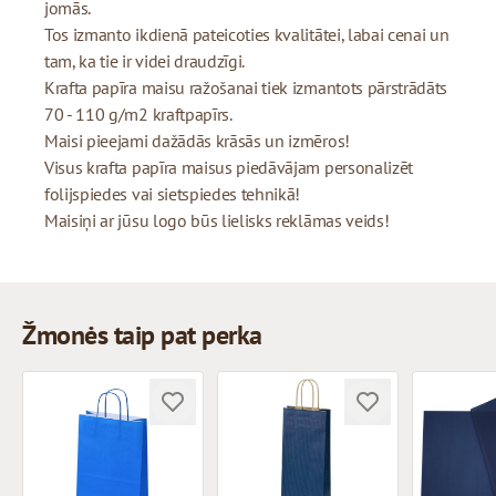
jomās.
Tos izmanto ikdienā pateicoties kvalitātei, labai cenai un
tam, ka tie ir videi draudzīgi.
Krafta papīra maisu ražošanai tiek izmantots pārstrādāts
70 - 110 g/m2 kraftpapīrs.
Maisi pieejami dažādās krāsās un izmēros!
Visus krafta papīra maisus piedāvājam personalizēt
folijspiedes vai sietspiedes tehnikā!
Maisiņi ar jūsu logo būs lielisks reklāmas veids!
Žmonės taip pat perka