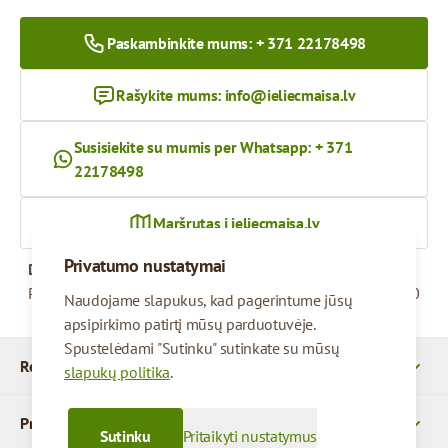
Paskambinkite mums: + 371 22178498
Rašykite mums:
info@ieliecmaisa.lv
Susisiekite su mumis per Whatsapp: + 371
22178498
Maršrutas į ieliecmaisa.lv
Privatumo nustatymai
Darbo valandos
Pirmadienis – penktadienis
09:00 - 17:00
Naudojame slapukus, kad pagerintume jūsų
apsipirkimo patirtį mūsų parduotuvėje.
Spustelėdami "Sutinku" sutinkate su mūsų
Rekvizitai
slapukų politika
.
Produktai
Sutinku
Pritaikyti nustatymus