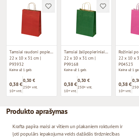
Tamsiai raudoni popieriniai maišeliai su susuktomis rankenomis
Tamsiai žalipopieriniai maišeliai su susuktomis rankenomis
22 x 10 x 31 cm |
22 x 10 x 31 cm |
22 x 10 x 3
P93932
P99168
P04523
Kaina už 1 gab.
Kaina už 1 gab.
Kaina už 1 ga
0,30 €
0,30 €
0,3
0,38 €
0,38 €
0,38 €
250+ vnt.
250+ vnt.
250+
10+ vnt.
10+ vnt.
10+ vnt.
Produkto aprašymas
Krafta papīra maisi ar vītiem un plakaniem rokturiem ir
ļoti populārs iepakojuma veids dažādās tirdzniecības