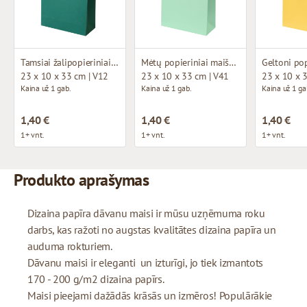
Tamsiai žalipopieriniai maišeliai su medžiaginėmis rankenomis
Mėtų popieriniai maišeliai su medžiaginėmis rankenomis
23 x 10 x 33 cm | V12
23 x 10 x 33 cm | V41
23 x 10 x 
Kaina už 1 gab.
Kaina už 1 gab.
Kaina už 1 ga
1,40 €
1,40 €
1,40 €
1+ vnt.
1+ vnt.
1+ vnt.
Produkto aprašymas
Dizaina papīra dāvanu maisi ir mūsu uzņēmuma roku
darbs, kas ražoti no augstas kvalitātes dizaina papīra un
auduma rokturiem.
Dāvanu maisi ir eleganti un izturīgi, jo tiek izmantots
170 - 200 g/m2 dizaina papīrs.
Maisi pieejami dažādās krāsās un izmēros! Populārākie