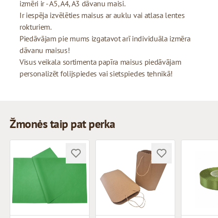
izmēri ir - A5, A4, A3 dāvanu maisi.
Ir iespēja izvēlēties maisus ar auklu vai atlasa lentes
rokturiem.
Piedāvājam pie mums izgatavot arī individuāla izmēra
dāvanu maisus!
Visus veikala sortimenta papīra maisus piedāvājam
personalizēt folijspiedes vai sietspiedes tehnikā!
Žmonės taip pat perka