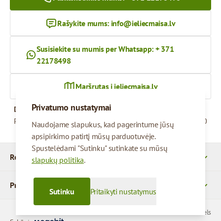
Rašykite mums:
info@ieliecmaisa.lv
Susisiekite su mumis per Whatsapp: + 371
22178498
Maršrutas į ieliecmaisa.lv
Privatumo nustatymai
Darbo valandos
Pirmadienis – penktadienis
09:00 - 17:00
Naudojame slapukus, kad pagerintume jūsų
apsipirkimo patirtį mūsų parduotuvėje.
Spustelėdami "Sutinku" sutinkate su mūsų
Rekvizitai
slapukų politika
.
Produktai
Sutinku
Pritaikyti nustatymus
© 2026 SIA Parcels