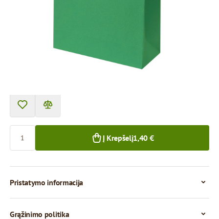
Prekę galima atsiimti atsiėmimo punkte.
Kaina už 1 vienetą
1,40 €
1+ vnt.
Kiekis
Į Krepšelį
1,40 €
Pristatymo informacija
Grąžinimo politika