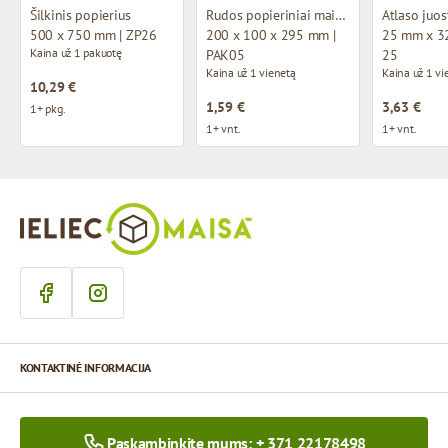
Šilkinis popierius
Rudos popieriniai maišeliai su susuktomis rankenomis
Atlaso juos
500 x 750 mm | ZP26
200 x 100 x 295 mm |
25 mm x 32
Kaina už 1 pakuotę
PAK05
25
Kaina už 1 vienetą
Kaina už 1 vi
10,29 €
1,59 €
3,63 €
1+ pkg.
1+ vnt.
1+ vnt.
KONTAKTINĖ INFORMACIJA
Paskambinkite mums: + 371 22178498