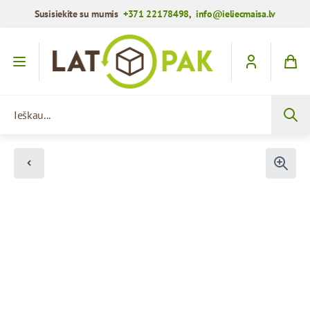
Susisiekite su mumis
+371 22178498
,
info@ieliecmaisa.lv
Praleisti į turinį
Ieškau...