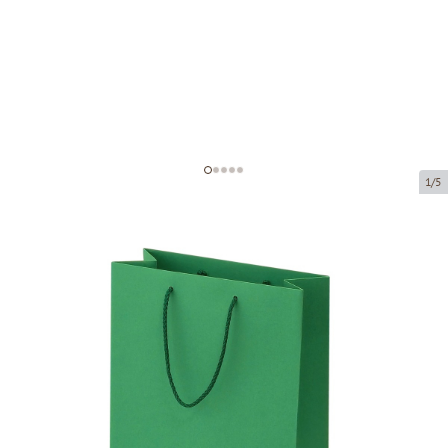
1/5
Žali popieriniai maišeliai su
medžiaginėmis rankenomis
Prekės kodas:
V51
Dydis:
23 x 10 x 33 cm
Medžiaga:
popierius
Storis:
200 g/m2