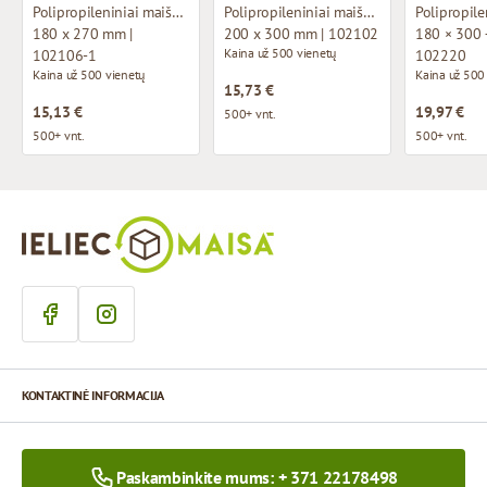
Polipropileniniai maišeliai be dugno pagrindo
Polipropileniniai maišeliai be dugno pagrindo
180 x 270 mm |
200 x 300 mm | 102102
180 × 300 
Kaina už 500 vienetų
102106-1
102220
Kaina už 500 vienetų
Kaina už 500
15,73 €
15,13 €
19,97 €
500+ vnt.
500+ vnt.
500+ vnt.
KONTAKTINĖ INFORMACIJA
Paskambinkite mums: + 371 22178498