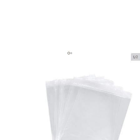
1/2
Polipropileniniai maišeliai su lipniu
atvartu
Prekės kodas:
102157
Dydis:
170 x 230 + 30 mm
Medžiaga:
OPP
Storis:
30 µ