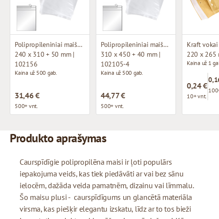
Polipropileniniai maišeliai su lipniu atvartu
Polipropileniniai maišeliai su lipniu atvartu
240 x 310 + 50 mm |
310 x 450 + 40 mm |
220 x 265
Kaina už 1 ga
102156
102105-4
Kaina už 500 gab.
Kaina už 500 gab.
0,1
0,24 €
100+
31,46 €
44,77 €
10+ vnt.
500+ vnt.
500+ vnt.
Produkto aprašymas
Caurspīdīgie polipropilēna maisi ir ļoti populārs
iepakojuma veids, kas tiek piedāvāti ar vai bez sānu
ielocēm, dažāda veida pamatnēm, dizainu vai līmmalu.
Šo maisu plusi - caurspīdīgums un glancētā materiāla
virsma, kas piešķir elegantu izskatu, līdz ar to tos bieži