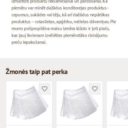
izmantoti produktu reklamēšanai un pārdošanai. Kā
piemēru var minēt dažādus konditorejas produktus -
cepumus, sukādes vai tēju, kā arī dažādus nepārtikas
produktus – rotaslietas, apģērbu, nelielas dāvaniņas. Pie
mums polipropilēna maisu izmēra klāsts ir ļoti plašs,
kas ļauj ikvienam izvēlēties piemērotāko risinājumu
preču iepakošanai.
Žmonės taip pat perka