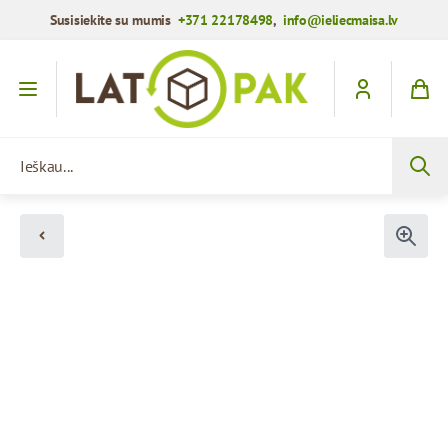
Susisiekite su mumis
+371 22178498
,
info@ieliecmaisa.lv
Praleisti į turinį
Ieškau...