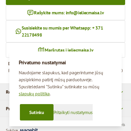
Rašykite mums:
info@ieliecmaisa.lv
Susisiekite su mumis per Whatsapp: + 371
22178498
Maršrutas į ieliecmaisa.lv
Privatumo nustatymai
Darbo valandos
Pirmadienis – penktadienis
09:00 - 17:00
Naudojame slapukus, kad pagerintume jūsų
apsipirkimo patirtį mūsų parduotuvėje.
Spustelėdami "Sutinku" sutinkate su mūsų
Rekvizitai
slapukų politika
.
Produktai
Sutinku
Pritaikyti nustatymus
© 2026 SIA Parcels
Sukūrė