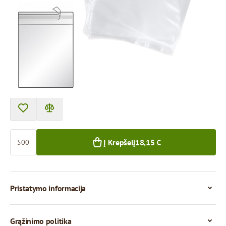
Prekę galima atsiimti atsiėmimo punkte.
Kaina už 500 vienetų
18,15 €
500+ vnt.
Kiekis
Į Krepšelį
18,15 €
Pristatymo informacija
Grąžinimo politika