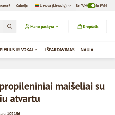
iname?
Galerija
Lietuva (Lietuvių)
Be PVM
Toggle VAT Mod
Su PVM
Mano paskyra
Krepšelis
PIERIUS IR VOKAI
IŠPARDAVIMAS
NAUJA
propileniniai maišeliai su
iu atvartu
das:
102156