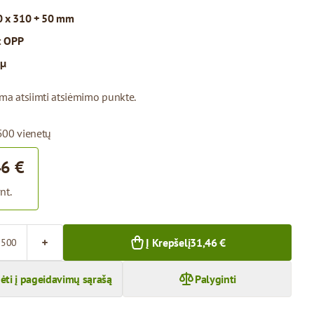
 x 310 + 50 mm
:
OPP
 µ
ima atsiimti atsiėmimo punkte.
500 vienetų
46 €
nt.
Į Krepšelį
31,46 €
dėti į pageidavimų sąrašą
Palyginti