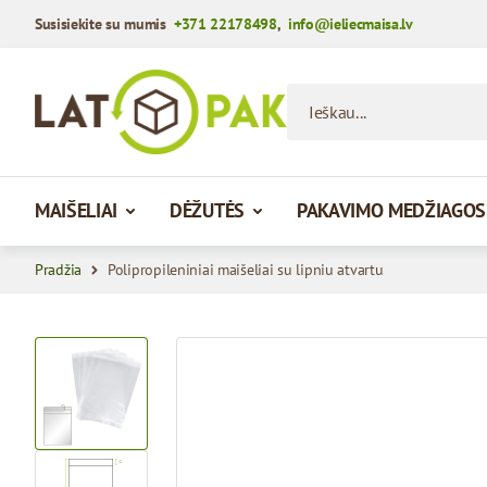
Susisiekite su mumis
+371 22178498
,
info@ieliecmaisa.lv
Praleisti į turinį
Ieškau...
MAIŠELIAI
DĖŽUTĖS
PAKAVIMO MEDŽIAGOS
Pradžia
Polipropileniniai maišeliai su lipniu atvartu
View larger image
View larger image