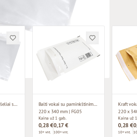
Polipropileniniai maišeliai su lipniu atvartu
Balti vokai su paminkštinimu F16
|
220 x 340 mm | FG05
220 x 34
Kaina už 1 gab.
Kaina už 1
0,28 €
0,17 €
0,28 €
0
10+ vnt.
100+ vnt.
10+ vnt.
10