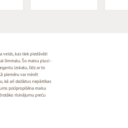
 veids, kas tiek piedāvāti
ai līmmalu. Šo maisu plusi -
gantu izskatu, līdz ar to
Kā piemēru var minēt
u, kā arī dažādus nepārtikas
 mums polipropilēna maisu
emērotāko risinājumu preču