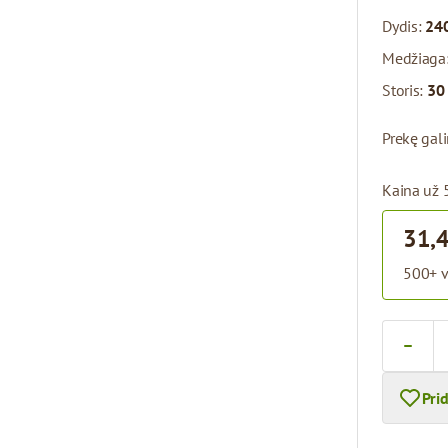
Dydis:
240
Medžiaga
Storis:
30
Prekę gal
Kaina už 
31,
500+ v
Kiekis
Pri