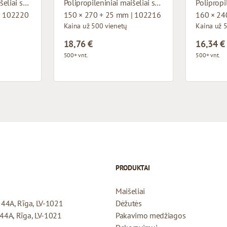
Polipropileniniai maišeliai su apatiniu pagrindu
Polipropileniniai maišeliai su apatiniu pagrindu
| 102220
150 × 270 + 25 mm | 102216
160 × 24
Kaina už 500 vienetų
Kaina už 
18,76 €
16,34 €
500+ vnt.
500+ vnt.
PRODUKTAI
Maišeliai
a 44A, Rīga, LV-1021
Dėžutės
 44A, Rīga, LV-1021
Pakavimo medžiagos