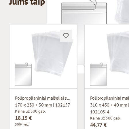
Jums taip pat gali patikti
Polipropileniniai maišeliai su lipniu atvartu
170 x 230 + 30 mm | 102157
310 x 450 + 40 mm 
Kaina už 500 gab.
102105-4
18,15 €
Kaina už 500 gab.
44,77 €
500+ vnt.