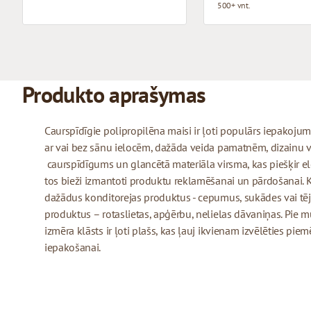
500+ vnt.
Produkto aprašymas
Caurspīdīgie polipropilēna maisi ir ļoti populārs iepakojuma
ar vai bez sānu ielocēm, dažāda veida pamatnēm, dizainu v
caurspīdīgums un glancētā materiāla virsma, kas piešķir ele
tos bieži izmantoti produktu reklamēšanai un pārdošanai. 
dažādus konditorejas produktus - cepumus, sukādes vai tēj
produktus – rotaslietas, apģērbu, nelielas dāvaniņas. Pie
izmēra klāsts ir ļoti plašs, kas ļauj ikvienam izvēlēties pi
iepakošanai.