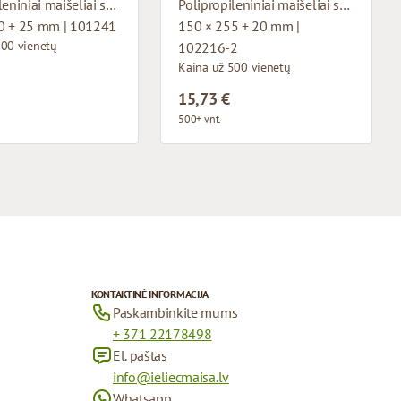
Polipropileniniai maišeliai su apatiniu pagrindu
Polipropileniniai maišeliai su apatiniu pagrindu
0 + 25 mm | 101241
150 × 255 + 20 mm |
500 vienetų
102216-2
Kaina už 500 vienetų
15,73 €
500+ vnt.
KONTAKTINĖ INFORMACIJA
Paskambinkite mums
+ 371 22178498
El. paštas
info@ieliecmaisa.lv
Whatsapp