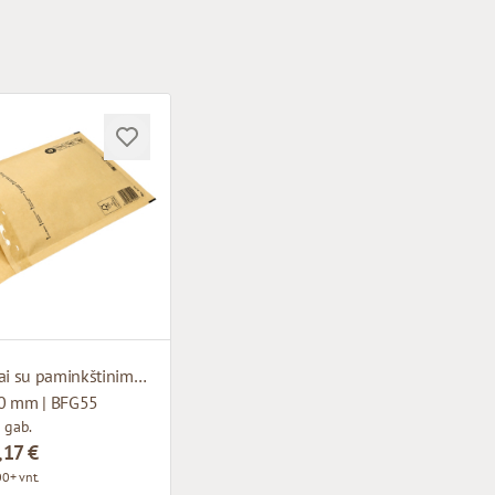
Kraft vokai su paminkštinimu F16
0 mm | BFG55
 gab.
,17 €
0+ vnt.