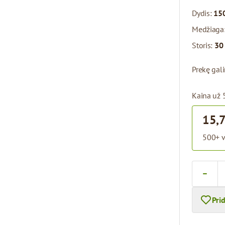
Dydis:
150
Medžiaga
Storis:
30
Prekę gal
Kaina už 
15,
500+ v
Kiekis
Pri