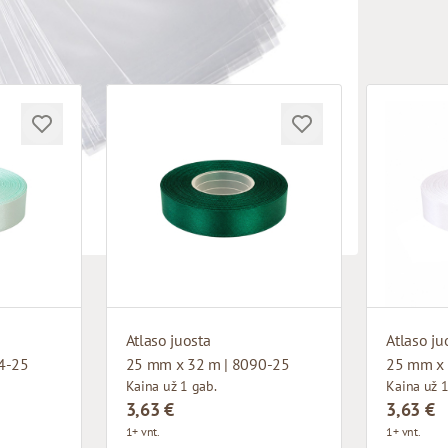
Atlaso juosta
Atlaso ju
4-25
25 mm x 32 m | 8090-25
25 mm x 
Kaina už 1 gab.
Kaina už 1
3,63 €
3,63 €
1+ vnt.
1+ vnt.