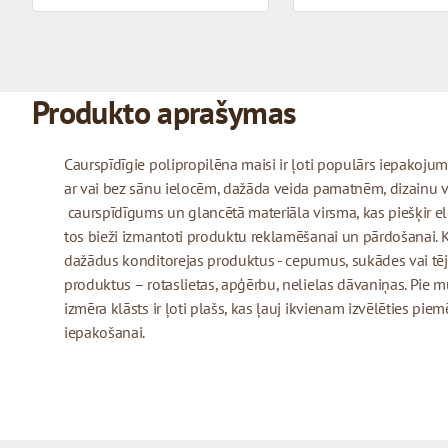
Produkto aprašymas
Caurspīdīgie polipropilēna maisi ir ļoti populārs iepakojuma
ar vai bez sānu ielocēm, dažāda veida pamatnēm, dizainu v
caurspīdīgums un glancētā materiāla virsma, kas piešķir ele
tos bieži izmantoti produktu reklamēšanai un pārdošanai. 
dažādus konditorejas produktus - cepumus, sukādes vai tēj
produktus – rotaslietas, apģērbu, nelielas dāvaniņas. Pie
izmēra klāsts ir ļoti plašs, kas ļauj ikvienam izvēlēties pi
iepakošanai.