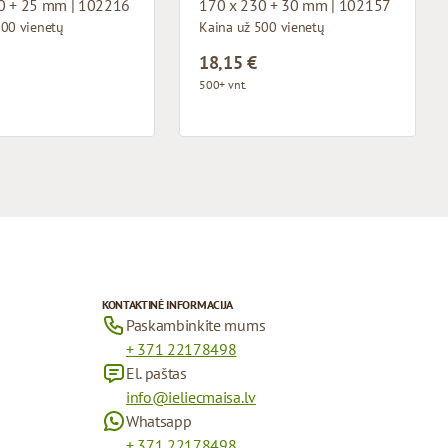
0 + 25 mm | 102216
170 x 230 + 30 mm | 102157
500 vienetų
Kaina už 500 vienetų
18,15 €
500+ vnt.
KONTAKTINĖ INFORMACIJA
Paskambinkite mums
+ 371 22178498
El. paštas
info@ieliecmaisa.lv
Whatsapp
+ 371 22178498