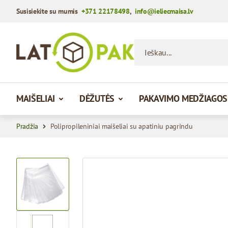
Susisiekite su mumis
+371 22178498
,
info@ieliecmaisa.lv
Praleisti į turinį
Ieškau...
MAIŠELIAI
DĖŽUTĖS
PAKAVIMO MEDŽIAGOS
Pradžia
Polipropileniniai maišeliai su apatiniu pagrindu
View larger image
View larger image