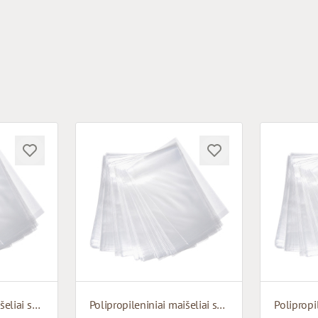
Polipropileniniai maišeliai su apatiniu pagrindu
Polipropileniniai maišeliai su apatiniu pagrindu