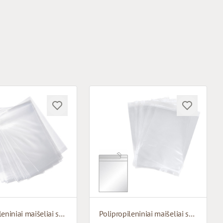
Polipropileniniai maišeliai su apatiniu pagrindu
Polipropileniniai maišeliai su lipniu atvartu