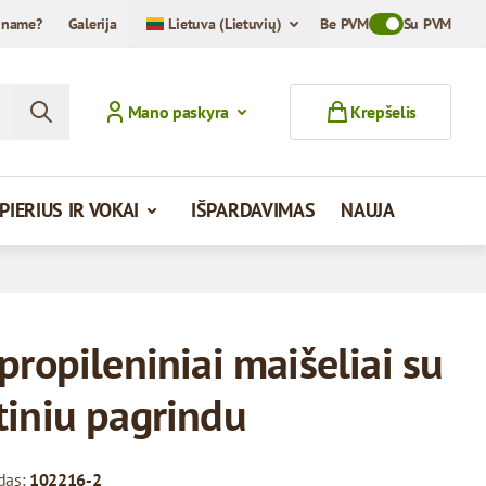
iname?
Galerija
Lietuva (Lietuvių)
Be PVM
Toggle VAT Mod
Su PVM
Mano paskyra
Krepšelis
PIERIUS IR VOKAI
IŠPARDAVIMAS
NAUJA
propileniniai maišeliai su
tiniu pagrindu
das:
102216-2