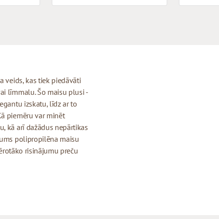
 veids, kas tiek piedāvāti
ai līmmalu. Šo maisu plusi -
gantu izskatu, līdz ar to
Kā piemēru var minēt
u, kā arī dažādus nepārtikas
 mums polipropilēna maisu
emērotāko risinājumu preču