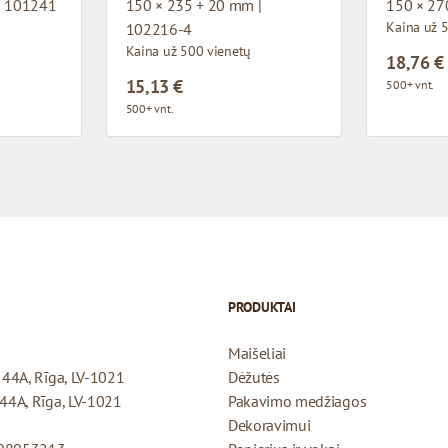
| 101241
150 × 235 + 20 mm |
150 × 27
Kaina už 
102216-4
Kaina už 500 vienetų
18,76 €
15,13 €
500+ vnt.
500+ vnt.
PRODUKTAI
Maišeliai
a 44A, Rīga, LV-1021
Dėžutės
 44A, Rīga, LV-1021
Pakavimo medžiagos
Dekoravimui