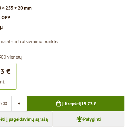
 × 255 + 20 mm
:
OPP
 µ
ima atsiimti atsiėmimo punkte.
500 vienetų
73 €
nt.
Į Krepšelį
15,73 €
dėti į pageidavimų sąrašą
Palyginti