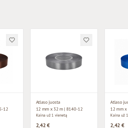
Atlaso juosta
Atlaso ju
5-12
12 mm x 32 m | 8140-12
12 mm x 
Kaina už 1 vienetą
Kaina už 1
2,42 €
2,42 €