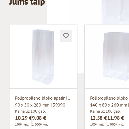
Jums taip pat gali patikti
Polipropileno bloko apatinis maišelis
90 x 50 x 280 mm | 39090
140 x 80 x 260 mm 
Kaina už 100 gab.
Kaina už 100 gab.
10,29 €
9,08 €
12,58 €
11,98 €
100+ vnt.
1 000+ vnt.
100+ vnt.
1 000+ vnt.