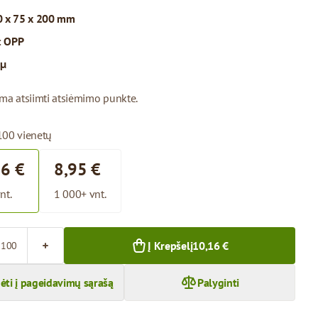
 x 75 x 200 mm
:
OPP
 µ
ima atsiimti atsiėmimo punkte.
100 vienetų
16 €
8,95 €
nt.
1 000+ vnt.
Į Krepšelį
10,16 €
dėti į pageidavimų sąrašą
Palyginti