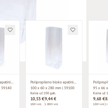
Polipropileno bloko apatinis maišelis
Polipropileno bloko apatinis maišelis
| 39140
100 x 60 x 280 mm | 39100
95 x 66 
Kaina už 100 gab.
Kaina už 
10,53 €
9,44 €
9,68 €
8
100+ vnt.
1 000+ vnt.
100+ vnt.
1 