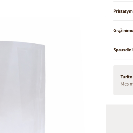
Pristatym
Grąžinimo
Spausdini
Turite
Mes m