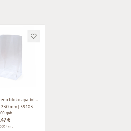
Polipropileno bloko apatinis maišelis
x 230 mm | 39103
100 gab.
,47 €
000+ vnt.