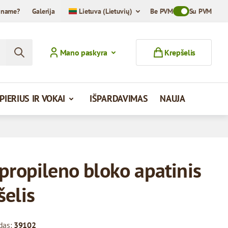
iname?
Galerija
Lietuva (Lietuvių)
Be PVM
Toggle VAT Mod
Su PVM
Mano paskyra
Krepšelis
PIERIUS IR VOKAI
IŠPARDAVIMAS
NAUJA
ipropileno bloko apatinis
šelis
das:
39102