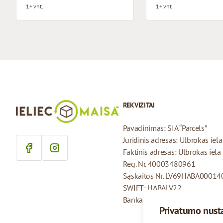
1+ vnt.
1+ vnt.
REKVIZITAI
Pavadinimas: SIA “Parcels”
Juridinis adresas: Ulbrokas iel
Faktinis adresas: Ulbrokas iela
Reg. Nr. 40003480961
Sąskaitos Nr. LV69HABA0001
SWIFT: HABALV22
Bankas: AS Swedbank
Privatumo nust