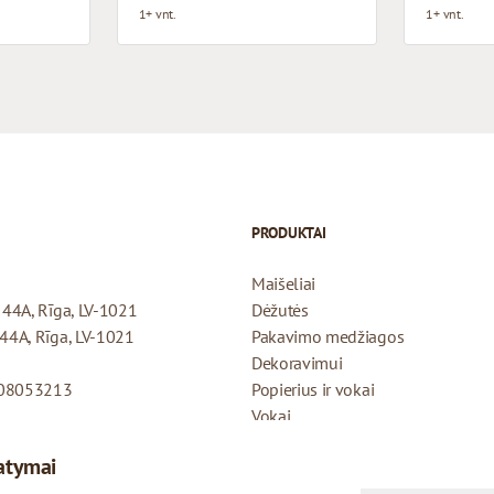
1+ vnt.
1+ vnt.
PRODUKTAI
Maišeliai
a 44A, Rīga, LV-1021
Dėžutės
 44A, Rīga, LV-1021
Pakavimo medžiagos
Dekoravimui
408053213
Popierius ir vokai
Vokai
Dovanų kortelės
atymai
Grąžinimo politika