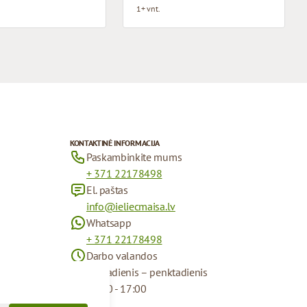
1+ vnt.
KONTAKTINĖ INFORMACIJA
Paskambinkite mums
+ 371 22178498
El. paštas
info@ieliecmaisa.lv
Whatsapp
+ 371 22178498
Darbo valandos
Pirmadienis – penktadienis
09:00 - 17:00