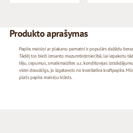
Produkto aprašymas
Papīra maisiņi ar plakanu pamatni ir populārs dažādu ber
Tādēļ tos bieži izmanto mazumtirdzniecībā, lai iepakotu tā
tēju, cepumus, smalkmaizītes u.c. konditorejas izstrādājumu
videi draudzīgs, jo izgatavots no kvalitatīva kraftpapīra. 
plašs papīra maisiņu klāsts.