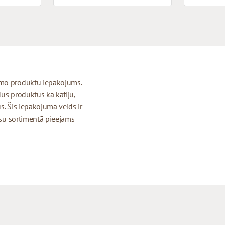
amo produktu iepakojums.
dus produktus kā kafiju,
s. Šis iepakojuma veids ir
Mūsu sortimentā pieejams