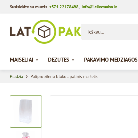
Susisiekite su mumis
+371 22178498
,
info@ieliecmaisa.lv
Praleisti į turinį
Ieškau...
MAIŠELIAI
DĖŽUTĖS
PAKAVIMO MEDŽIAGOS
Pradžia
Polipropileno bloko apatinis maišelis
View larger image
View larger image