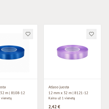
osta
Atlaso juosta
32 m | 8108-12
12 mm x 32 m | 8121-12
 vienetą
Kaina už 1 vienetą
2,42 €