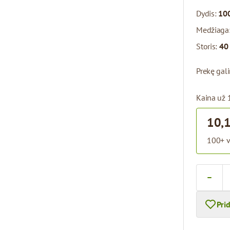
Dydis:
100
Medžiaga
Storis:
40
Prekę gal
Kaina už 
10,
100+ v
Kiekis
Pri