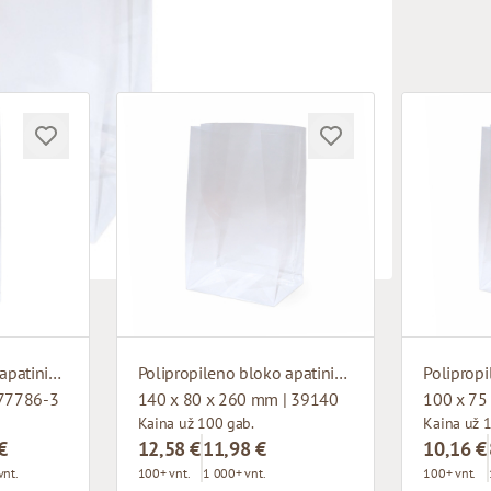
Polipropileno bloko apatinis maišelis
Polipropileno bloko apatinis maišelis
 77786-3
140 x 80 x 260 mm | 39140
100 x 75
Kaina už 100 gab.
Kaina už 
€
12,58 €
11,98 €
10,16 €
vnt.
100+ vnt.
1 000+ vnt.
100+ vnt.