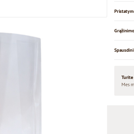
Pristatym
Grąžinimo
Spausdini
Turite
Mes m