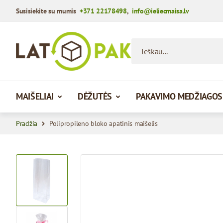
Susisiekite su mumis
+371 22178498
,
info@ieliecmaisa.lv
Praleisti į turinį
Ieškau...
MAIŠELIAI
DĖŽUTĖS
PAKAVIMO MEDŽIAGOS
Pradžia
Polipropileno bloko apatinis maišelis
View larger image
View larger image