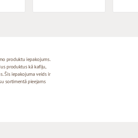
amo produktu iepakojums.
dus produktus kā kafiju,
s. Šis iepakojuma veids ir
Mūsu sortimentā pieejams