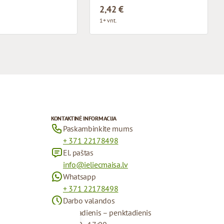
2,42 €
1+ vnt.
KONTAKTINĖ INFORMACIJA
Paskambinkite mums
+ 371 22178498
El. paštas
info@ieliecmaisa.lv
Whatsapp
+ 371 22178498
Darbo valandos
Pirmadienis – penktadienis