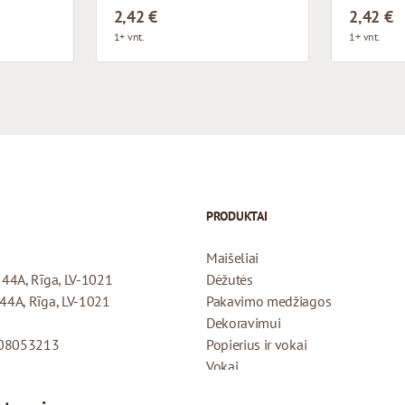
2,42 €
2,42 €
1+ vnt.
1+ vnt.
PRODUKTAI
Maišeliai
a 44A, Rīga, LV-1021
Dėžutės
 44A, Rīga, LV-1021
Pakavimo medžiagos
Dekoravimui
408053213
Popierius ir vokai
Vokai
Dovanų kortelės