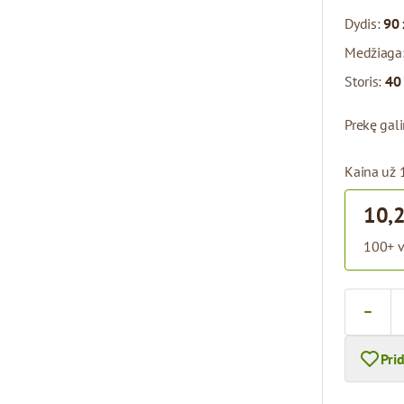
Dydis:
90 
Medžiaga
Storis:
40
Prekę gal
Kaina už 
10,
100+ v
Kiekis
Pri