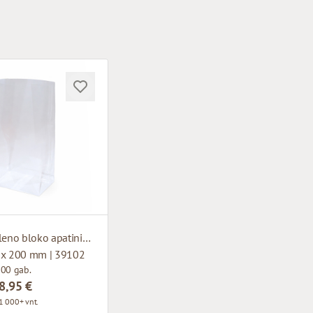
Polipropileno bloko apatinis maišelis
 x 200 mm | 39102
100 gab.
8,95 €
1 000+ vnt.