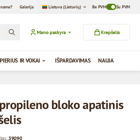
iname?
Galerija
Lietuva (Lietuvių)
Be PVM
Toggle VAT Mod
Su PVM
Mano paskyra
Krepšelis
PIERIUS IR VOKAI
IŠPARDAVIMAS
NAUJA
ipropileno bloko apatinis
šelis
das:
39090