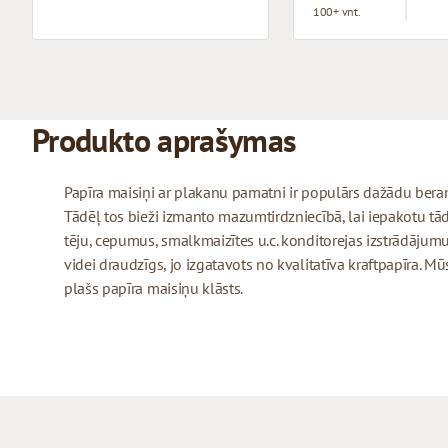
100+ vnt.
Produkto aprašymas
Papīra maisiņi ar plakanu pamatni ir populārs dažādu ber
Tādēļ tos bieži izmanto mazumtirdzniecībā, lai iepakotu tā
tēju, cepumus, smalkmaizītes u.c. konditorejas izstrādājumu
videi draudzīgs, jo izgatavots no kvalitatīva kraftpapīra. 
plašs papīra maisiņu klāsts.