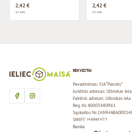
2,42 €
2,42 €
1+ vnt.
1+ vnt.
REKVIZITAI
Pavadinimas: SIA “Parcels”
Juridinis adresas: Ulbrokas iel
Faktinis adresas: Ulbrokas iela
Reg. Nr. 40003480961
Sąskaitos Nr. LV69HABA0001
SWIFT: HABALV22
Bankas: AS Swedbank