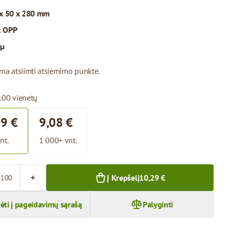
x 50 x 280 mm
:
OPP
 µ
ima atsiimti atsiėmimo punkte.
100 vienetų
29 €
9,08 €
nt.
1 000+ vnt.
Į Krepšelį
10,29 €
dėti į pageidavimų sąrašą
Palyginti