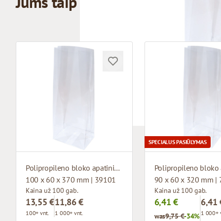
Jums taip pat gali patikti
SPECIALUS PASIŪLYMAS
Polipropileno bloko apatinis maišelis
100 x 60 x 370 mm | 39101
90 x 60 x 320 mm |
Kaina už 100 gab.
Kaina už 100 gab.
13,55 €
11,86 €
6,41 €
6,41 
100+ vnt.
1 000+ vnt.
1 000+ 
was
9,75 €
-34%