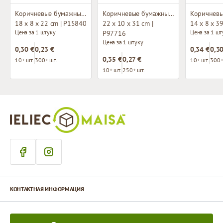
Коричневые бумажные пакеты с плетёными ручками
Коричневые бумажные пакеты с плетёными ручками
18 x 8 x 22 cm | P15840
22 x 10 x 31 cm |
14 x 8 x 3
Цена за 1 штуку
Цена за 1 шт
P97716
Цена за 1 штуку
0,30 €
0,23 €
0,34 €
0,30
0,35 €
0,27 €
10+ шт.
300+ шт.
10+ шт.
300+
10+ шт.
250+ шт.
КОНТАКТНАЯ ИНФОРМАЦИЯ