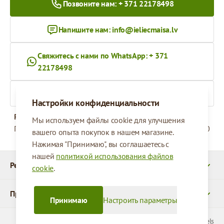
Позвоните нам: + 371 22178498
Напишите нам:
info@ieliecmaisa.lv
Свяжитесь с нами по WhatsApp: + 371
22178498
На ieliecmaisa.lv
Настройки конфиденциальности
Рабочее время
Мы используем файлы cookie для улучшения
Понедельник - Пятница
09:00 - 17:00
вашего опыта покупок в нашем магазине.
Нажимая "Принимаю", вы соглашаетесь с
нашей
политикой использования файлов
Реквизиты
cookie
.
Продукты
Принимаю
Настроить параметры
© 2026 SIA Parcels