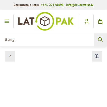
Свяжитесь с нами
+371 22178498
,
info@ieliecmaisa.lv
Перейти к содержимому
Я ищу...