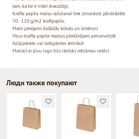
tam, ka tie ir videi draudzīgi.
Krafta papīra maisu ražošanai tiek izmantots pārstrādāts
70 - 110 g/m2 kraftpapīrs.
Maisi pieejami dažādās krāsās un izmēros!
Visus krafta papīra maisus piedāvājam personalizēt
folijspiedes vai sietspiedes tehnikā!
Maisiņi ar jūsu logo būs lielisks reklāmas veids!
Люди также покупают