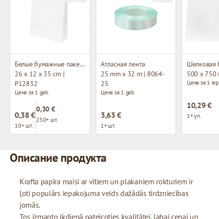
Белые бумажные пакеты с плетёными ручками
Атласная лента
Шелковая 
26 x 12 x 35 cm |
25 mm x 32 m | 8064-
500 x 750
Цена за 1 iep
P12832
25
Цена за 1 gab.
Цена за 1 gab.
10,29 €
0,30 €
0,38 €
3,63 €
1+ уп.
250+ шт.
10+ шт.
1+ шт.
Описание продукта
Krafta papīra maisi ar vītiem un plakaniem rokturiem ir
ļoti populārs iepakojuma veids dažādās tirdzniecības
jomās.
Tos izmanto ikdienā pateicoties kvalitātei, labai cenai un