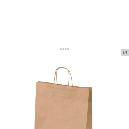
1/4
Коричневые бумажные пакеты с
плетёными ручками
Код товара:
P93935
Размер:
26 x 12 x 35 cm
Материал:
крафт-бумага
Толщина:
90 g/m2