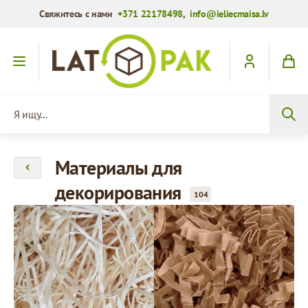
Свяжитесь с нами
+371 22178498
,
info@ieliecmaisa.lv
Перейти к содержимому
Я ищу...
Материалы для
декорирования
104