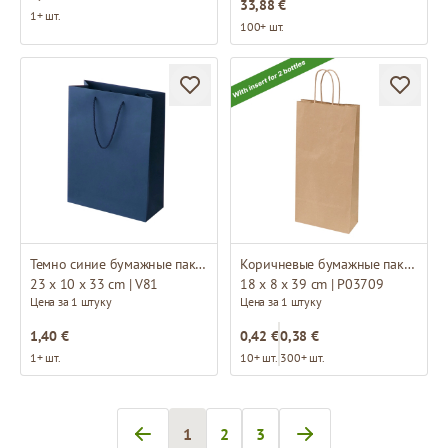
33,88 €
1+ шт.
100+ шт.
Темно синие бумажные пакеты с тканевыми ручками
Коричневые бумажные пакеты с плетёными ручками и вкладышем на 2 бутылки
23 x 10 x 33 cm | V81
18 x 8 x 39 cm | P03709
Цена за 1 штуку
Цена за 1 штуку
1,40 €
0,42 €
0,38 €
1+ шт.
10+ шт.
300+ шт.
1
2
3
Вы сейчас читаете страницу
Страница
Страница