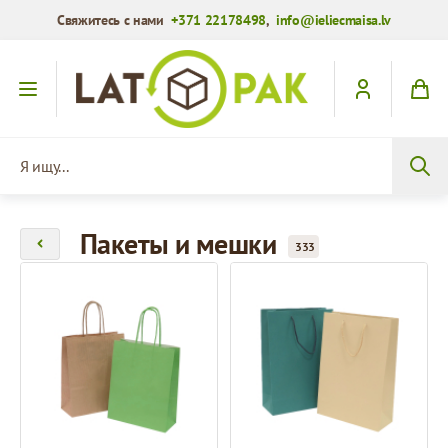
Свяжитесь с нами
+371 22178498
,
info@ieliecmaisa.lv
Перейти к содержимому
Я ищу...
Пакеты и мешки
333