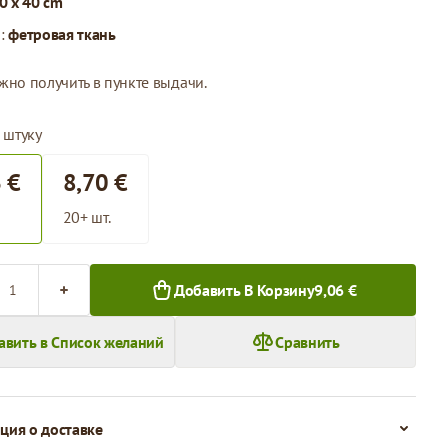
0 x 40 cm
л:
фетровая ткань
жно получить в пункте выдачи.
 штуку
 €
8,70 €
20+ шт.
во
Добавить В Корзину
9,06 €
авить в Список желаний
Сравнить
ия о доставке