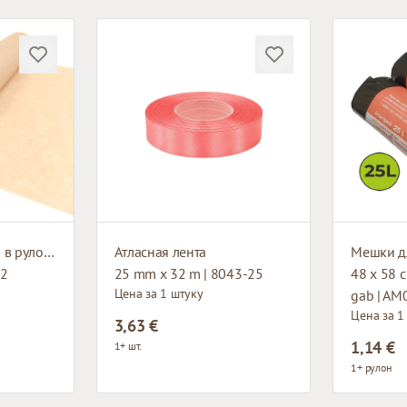
Бумага для выпечки в рулонах
Атласная лента
Мешки д
52
25 mm x 32 m | 8043-25
48 x 58 cm
Цена за 1 штуку
gab | AM
Цена за 1
3,63 €
1,14 €
1+ шт.
1+ рулон