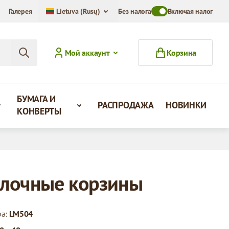
Галерея
Lietuva (Rusų)
Без налога
Toggle VAT Mode Swit
Включая налог
Мой аккаунт
Корзина
БУМАГА И
РАСПРОДАЖА
НОВИНКИ
КОНВЕРТЫ
лочные корзины
ра:
LM504