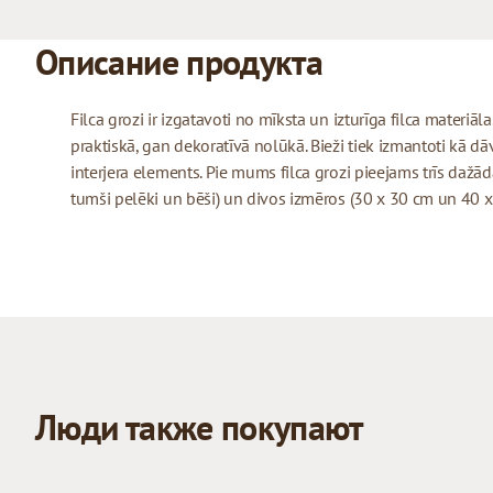
Описание продукта
Filca grozi ir izgatavoti no mīksta un izturīga filca materiāla
praktiskā, gan dekoratīvā nolūkā. Bieži tiek izmantoti kā 
interjera elements. Pie mums filca grozi pieejams trīs dažādā
tumši pelēki un bēši) un divos izmēros (30 x 30 cm un 40 x
Люди также покупают