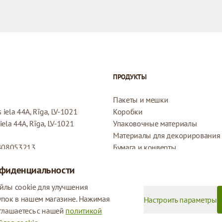
ПРОДУКТЫ
Пакеты и мешки
iela 44A, Rīga, LV-1021
Коробки
ela 44A, Rīga, LV-1021
Упаковочные материалы
Материалы для декорирования
408053213
Бумага и конверты
Конверты
нфиденциальности
Подарочные бирки
Политика возврата
йлы cookie для улучшения
Политика конфиденциальности
упок в нашем магазине. Нажимая
Настроить параметры
глашаетесь с нашей
политикой