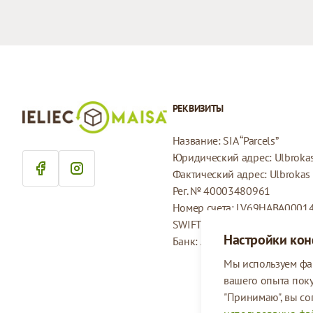
РЕКВИЗИТЫ
Название: SIA “Parcels”
Юридический адрес: Ulbrokas 
Фактический адрес: Ulbrokas i
Рег. № 40003480961
Номер счета: LV69HABA0001
SWIFT: HABALV22
Настройки ко
Банк: AS Swedbank
Мы используем фа
вашего опыта пок
"Принимаю", вы со