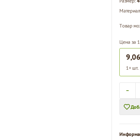
Размер:
4
Материа
Tовар мо
Цена за 1
9,06
1+ шт.
Количест
Доб
Информац