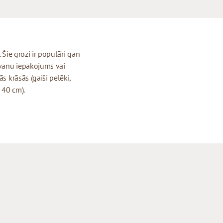
. Šie grozi ir populāri gan
dāvanu iepakojums vai
s krāsās (gaiši pelēki,
 40 cm).