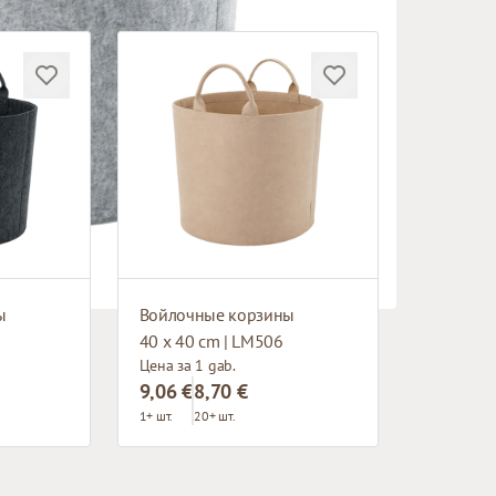
ы
Войлочные корзины
40 x 40 cm | LM506
Цена за 1 gab.
9,06 €
8,70 €
1+ шт.
20+ шт.