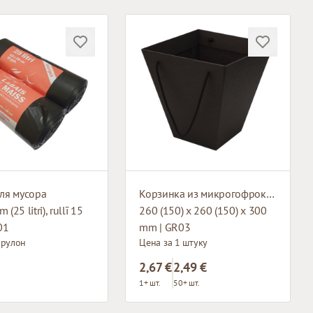
ля мусора
Корзинка из микрогофрокартона с тканевыми ручками
 (25 litri), rullī 15
260 (150) x 260 (150) x 300
01
mm | GR03
 рулон
Цена за 1 штуку
2,67 €
2,49 €
1+ шт.
50+ шт.