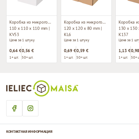
Коробка из микрогофрокартона
Коробка из микрогофрокартона с окном
110 x 110 x 110 mm |
120 x 120 x 80 mm |
130 x 130 
KV53
KL6
K137
Цена за 1 штуку
Цена за 1 штуку
Цена за 1 шт
0,64 €
0,56 €
0,69 €
0,59 €
1,13 €
0,98
1+ шт.
50+ шт.
1+ шт.
50+ шт.
1+ шт.
50+ 
КОНТАКТНАЯ ИНФОРМАЦИЯ