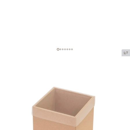
1/7
Коробка из микрогофрокартона с
окном
Код товара:
KL46
Размер:
105 x 105 x 105 mm
Материал:
коричневая микрогофра
Толщина:
1.5 mm