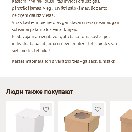
Kastēm ir vairāki plusi - tās ir videi draudzīgas,
pārstrādājamas, viegli un ātri salokāmas, līdz ar to
neizņem daudz vietas.
Visas kastes ir piemērotas gan dāvanu iesaiņošanai, gan
sūtīšanai pakomātos vai ar kurjeru.
Piedāvājam arī izgatavot gofrēta kartona kastes pēc
individuāla pasūtījuma un personalizēt folijspiedes vai
sietspiedes tehnikā!
Kastes materiāla tonis var atšķirties - gaišāks/tumšāks.
Люди также покупают