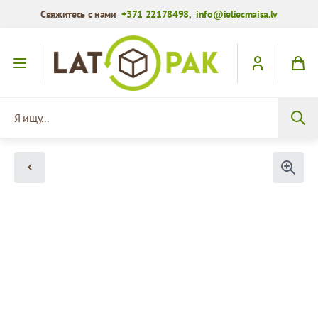
Свяжитесь с нами
+371 22178498
,
info@ieliecmaisa.lv
Перейти к содержимому
Я ищу...