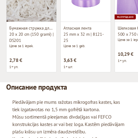
РАСПРОДАНО
Бумажная стружка для декорирования
Атласная лента
Шелковая 
20 x 20 cm (150 grami) |
25 mm x 32 m | 8121-
500 x 750
Цена за 1 iep
DS201
25
Цена за 1 iepak.
Цена за 1 gab.
10,29 €
2,78 €
3,63 €
1+ уп.
1+ уп.
1+ шт.
Описание продукта
Piedāvājam pie mums ražotas mikrogofras kastes, kas
tiek izgatavotas no 1,5 mm gofrētā kartona.
Mūsu sortimentā pieejamas divdaļīgas vai FEFCO
konstrukcijas kastes ar vai bez loga. Kastēm piedāvājam
plašu krāsu un izmēra daudzveidību.