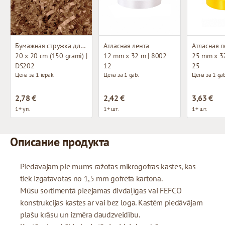
Бумажная стружка для декорирования
Атласная лента
Атласная л
20 x 20 cm (150 grami) |
12 mm x 32 m | 8002-
25 mm x 32
DS202
12
25
Цена за 1 iepak.
Цена за 1 gab.
Цена за 1 gab
2,78 €
2,42 €
3,63 €
1+ уп.
1+ шт.
1+ шт.
Описание продукта
Piedāvājam pie mums ražotas mikrogofras kastes, kas
tiek izgatavotas no 1,5 mm gofrētā kartona.
Mūsu sortimentā pieejamas divdaļīgas vai FEFCO
konstrukcijas kastes ar vai bez loga. Kastēm piedāvājam
plašu krāsu un izmēra daudzveidību.