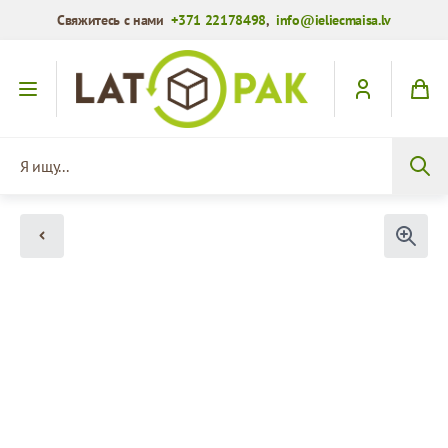
Свяжитесь с нами
+371 22178498
,
info@ieliecmaisa.lv
Перейти к содержимому
Я ищу...