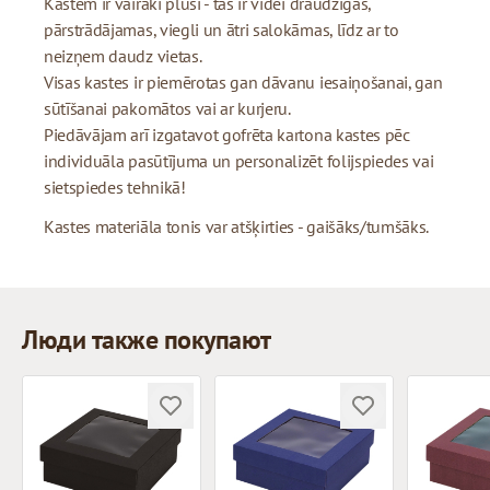
Kastēm ir vairāki plusi - tās ir videi draudzīgas,
pārstrādājamas, viegli un ātri salokāmas, līdz ar to
neizņem daudz vietas.
Visas kastes ir piemērotas gan dāvanu iesaiņošanai, gan
sūtīšanai pakomātos vai ar kurjeru.
Piedāvājam arī izgatavot gofrēta kartona kastes pēc
individuāla pasūtījuma un personalizēt folijspiedes vai
sietspiedes tehnikā!
Kastes materiāla tonis var atšķirties - gaišāks/tumšāks.
Люди также покупают