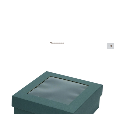
1/7
Коробка из микрогофрокартона с
окном
Код товара:
KL107
Размер:
190 x 190 x 80 mm
Материал:
зеленая микрогофра
Толщина:
1.5 mm