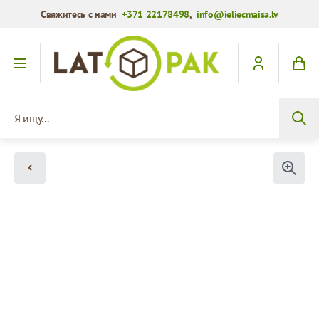
Свяжитесь с нами
+371 22178498
,
info@ieliecmaisa.lv
Перейти к содержимому
Я ищу...