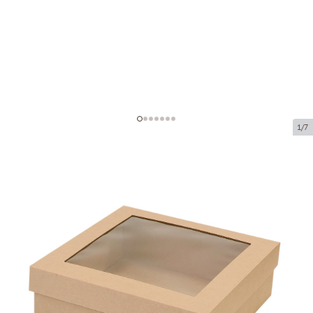
1/7
Коробка из микрогофрокартона с
окном
Код товара:
KL24
Размер:
240 x 240 x 80 mm
Материал:
коричневая микрогофра
Толщина:
1.5 mm