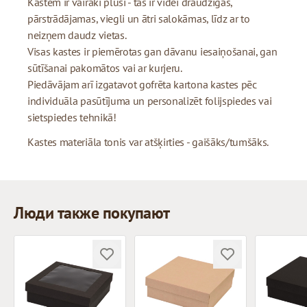
Kastēm ir vairāki plusi - tās ir videi draudzīgas,
pārstrādājamas, viegli un ātri salokāmas, līdz ar to
neizņem daudz vietas.
Visas kastes ir piemērotas gan dāvanu iesaiņošanai, gan
sūtīšanai pakomātos vai ar kurjeru.
Piedāvājam arī izgatavot gofrēta kartona kastes pēc
individuāla pasūtījuma un personalizēt folijspiedes vai
sietspiedes tehnikā!
Kastes materiāla tonis var atšķirties - gaišāks/tumšāks.
Люди также покупают