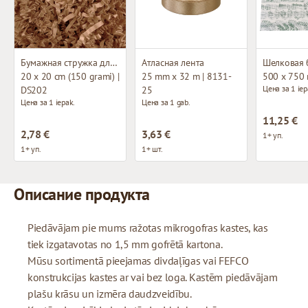
Бумажная стружка для декорирования
Атласная лента
Шелковая 
20 x 20 cm (150 grami) |
25 mm x 32 m | 8131-
500 x 750
Цена за 1 iep
DS202
25
Цена за 1 iepak.
Цена за 1 gab.
11,25 €
2,78 €
3,63 €
1+ уп.
1+ уп.
1+ шт.
Описание продукта
Piedāvājam pie mums ražotas mikrogofras kastes, kas
tiek izgatavotas no 1,5 mm gofrētā kartona.
Mūsu sortimentā pieejamas divdaļīgas vai FEFCO
konstrukcijas kastes ar vai bez loga. Kastēm piedāvājam
plašu krāsu un izmēra daudzveidību.