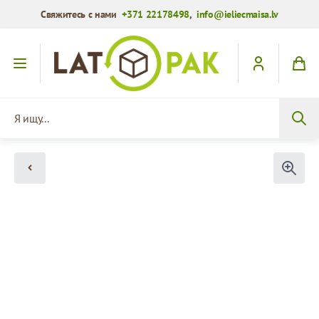
Свяжитесь с нами
+371 22178498
,
info@ieliecmaisa.lv
Перейти к содержимому
Я ищу...