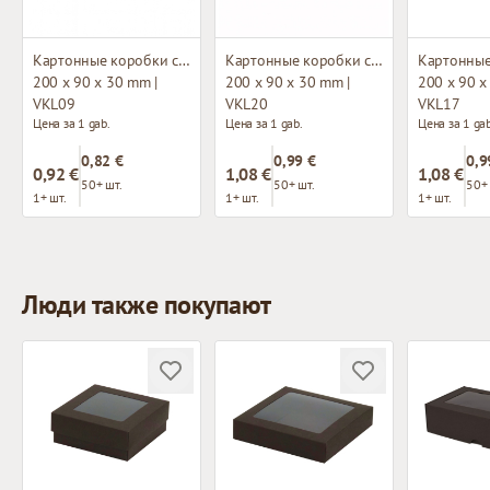
Картонные коробки с окном
Картонные коробки с окном
200 x 90 x 30 mm |
200 x 90 x 30 mm |
200 x 90 x
VKL09
VKL20
VKL17
Цена за 1 gab.
Цена за 1 gab.
Цена за 1 gab
0,82 €
0,99 €
0,9
0,92 €
1,08 €
1,08 €
50+ шт.
50+ шт.
50+ 
1+ шт.
1+ шт.
1+ шт.
Люди также покупают