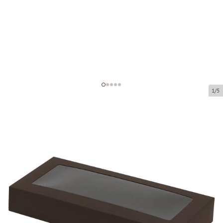
1/5
Картонные коробки с окном
Код товара:
VKL04
Размер:
200 x 90 x 30 mm
Материал:
картон
Толщина:
320 g/m2
Tовар можно получить в пункте выдачи.