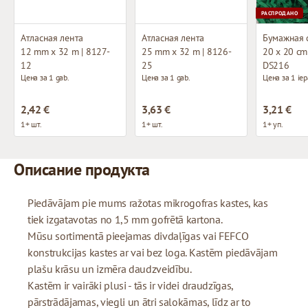
РАСПРОДАНО
Атласная лента
Атласная лента
12 mm x 32 m | 8127-
25 mm x 32 m | 8126-
20 x 20 cm 
12
25
DS216
Цена за 1 gab.
Цена за 1 gab.
Цена за 1 iep
2,42 €
3,63 €
3,21 €
1+ шт.
1+ шт.
1+ уп.
Описание продукта
Piedāvājam pie mums ražotas mikrogofras kastes, kas
tiek izgatavotas no 1,5 mm gofrētā kartona.
Mūsu sortimentā pieejamas divdaļīgas vai FEFCO
konstrukcijas kastes ar vai bez loga. Kastēm piedāvājam
plašu krāsu un izmēra daudzveidību.
Kastēm ir vairāki plusi - tās ir videi draudzīgas,
pārstrādājamas, viegli un ātri salokāmas, līdz ar to