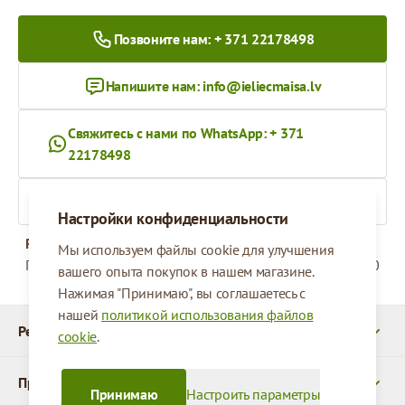
Позвоните нам: + 371 22178498
Напишите нам:
info@ieliecmaisa.lv
Свяжитесь с нами по WhatsApp: + 371
22178498
На ieliecmaisa.lv
Настройки конфиденциальности
Рабочее время
Мы используем файлы cookie для улучшения
Понедельник - Пятница
09:00 - 17:00
вашего опыта покупок в нашем магазине.
Нажимая "Принимаю", вы соглашаетесь с
нашей
политикой использования файлов
Реквизиты
cookie
.
Продукты
Принимаю
Настроить параметры