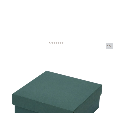
1/7
Коробка из микрогофрокартона
Код товара:
K106
Размер:
190 x 190 x 80 mm
Материал:
зеленая микрогофра
Толщина:
1.5 mm
Tовар можно получить в пункте выдачи.