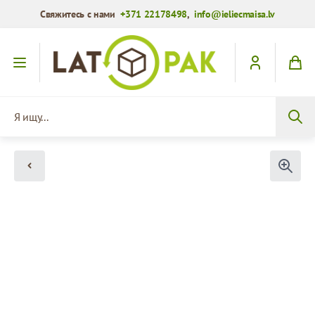
Свяжитесь с нами
+371 22178498
,
info@ieliecmaisa.lv
Перейти к содержимому
Я ищу...