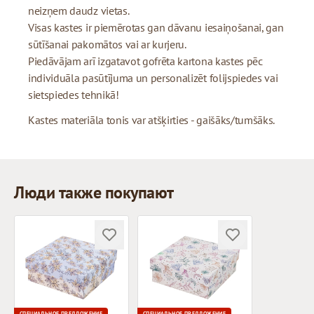
neizņem daudz vietas.
Visas kastes ir piemērotas gan dāvanu iesaiņošanai, gan
sūtīšanai pakomātos vai ar kurjeru.
Piedāvājam arī izgatavot gofrēta kartona kastes pēc
individuāla pasūtījuma un personalizēt folijspiedes vai
sietspiedes tehnikā!
Kastes materiāla tonis var atšķirties - gaišāks/tumšāks.
Люди также покупают
СПЕЦИАЛЬНОЕ ПРЕДЛОЖЕНИЕ
СПЕЦИАЛЬНОЕ ПРЕДЛОЖЕНИЕ