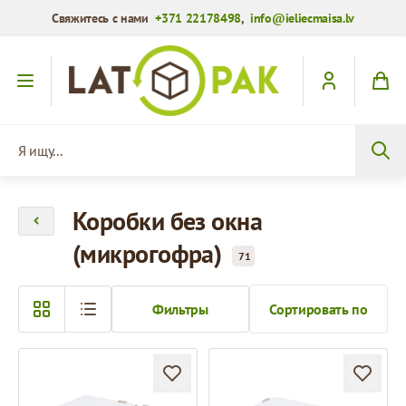
Свяжитесь с нами
+371 22178498
,
info@ieliecmaisa.lv
Перейти к содержимому
Я ищу...
Коробки без окна
(микрогофра)
71
Фильтры
Сортировать по