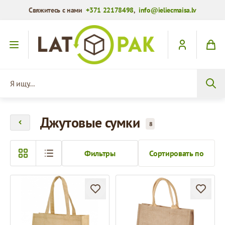
Свяжитесь с нами
+371 22178498
,
info@ieliecmaisa.lv
Перейти к содержимому
Я ищу...
Джутовые сумки
8
Фильтры
Сортировать по