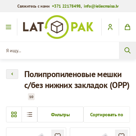
Свяжитесь с нами
+371 22178498
,
info@ieliecmaisa.lv
Перейти к содержимому
Я ищу...
Полипропиленовые мешки
с/без нижних закладок (OPP)
10
Фильтры
Сортировать по