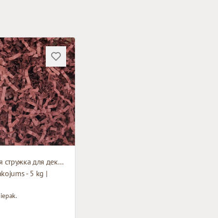
Бумажная стружка для декорирования
akojums - 5 kg |
iepak.