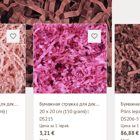
Бумажная стружка для декорирования
Бумажная стружка для декорирования
i) |
20 x 20 cm (150 grami) |
Pilns iep
DS215
DS206-5
Цена за 1 iepak.
Цена за 1 
3,21 €
86,88 €
1+ уп.
1+ уп.