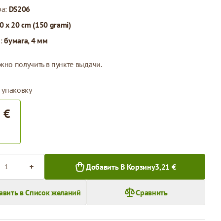
ра:
DS206
0 x 20 cm (150 grami)
л:
бумага, 4 мм
жно получить в пункте выдачи.
 упаковку
 €
во
Добавить В Корзину
3,21 €
авить в Список желаний
Сравнить