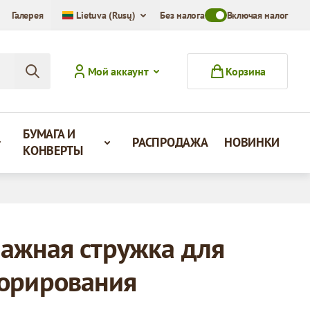
Галерея
Lietuva (Rusų)
Без налога
Toggle VAT Mode Swit
Включая налог
Мой аккаунт
Корзина
БУМАГА И
РАСПРОДАЖА
НОВИНКИ
КОНВЕРТЫ
ажная стружка для
орирования