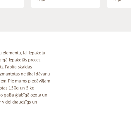
u elementu, lai iepakotu
argā iepakotās preces.
s. Papīra skaidas
 izmantotas ne tikai dāvanu
tiem. Pie mums piedāvājam
kotas 150g un 5 kg
o gaiša (dabīgā ozola un
ir videi draudzīgs un