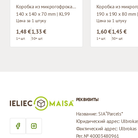
Коробка из микрогофрокартона с окном
140 x 140 x 70 mm | KL99
190 x 190 x 80 mm 
Цена за 1 штуку
Цена за 1 штуку
1,48 €
1,33 €
1,60 €
1,45 €
1+ шт.
50+ шт.
1+ шт.
50+ шт.
РЕКВИЗИТЫ
Название: SIA “Parcels”
Юридический адрес: Ulbrokas 
Фактический адрес: Ulbrokas i
Рег. № 40003480961