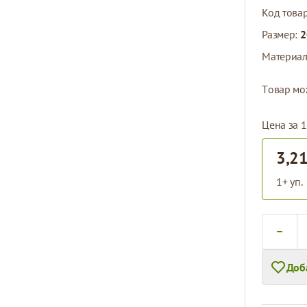
Код това
Размер:
2
Материа
Tовар мо
Цена за 1
3,21
1+ уп.
Количест
Доб