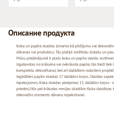
Описание продукта
Koka un papīra skaidas izmanto kā pildījumu vai dekoratīv
dāvanas vai produktus. Tās piešķir estētisku izskatu un pas
Mūsu piedāvājumā ir plašs koka un papīra skaidu sortiment
izgatavotas no krāsaina vai nekrāsota papīra, tās bieži tiek
komplektu dekorēšanai, bet arī dažādiem radošiem projek
iegādāties papīra skaidas 17 dažādos toņos. Skaidas sapa
iepakojumos. Koka skaidas pieejamas 11 dažādos toņos - n
priedes) līdz pat krāsotas versijas skaidām. Koka skaidiņas 
dekoratīvs elements dāvanu iepakošanai.