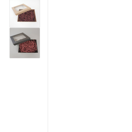
View larger image
View larger image