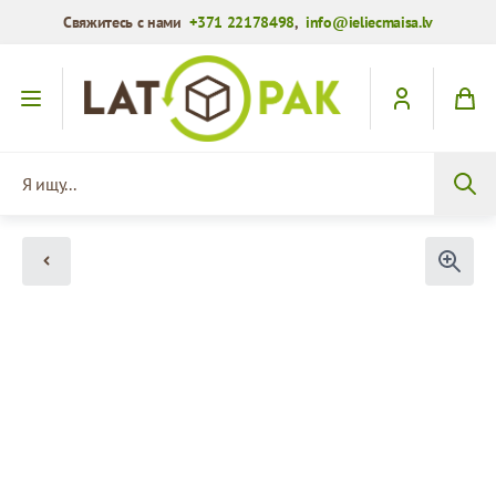
Свяжитесь с нами
+371 22178498
,
info@ieliecmaisa.lv
Перейти к содержимому
Я ищу...