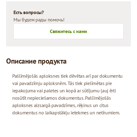
Есть вопросы?
Мы будем рады помочь!
Свяжитесь с нами
Описание продукта
Pašlīmējošās aploksnes tiek dēvētas arī par dokumentu
vai pavadzīmju aploksnēm. Tās tiek pielīmētas pie
iepakojuma vai paletes un kopā ar sūtījumu ļauj ērti
nosūtīt nepieciešamos dokumentus. Pašlīmējošās
aploksnes aizsargā pavadzīmes, rēķinus un citus
dokumentus no laikapstākļu ietekmes un netīrumiem.