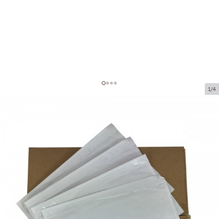
1/4
Самоклеящиеся конверты
Код товара:
FG10
Размер:
110 x 160 mm
Tовар можно получить в пункте выдачи.
Цена за 1 000 штук