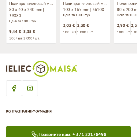
Полипропиленовый мешок с плоским дном
Полипропиленовый мешок без складки
80 x 40 x 240 mm |
100 x 165 mm | 36100
80 x 200 
Цена за 100 штук
Цена за 100
39080
Цена за 100 штук
3,03 €
2,30 €
2,90 €
2,3
9,44 €
8,35 €
100+ шт.
1 000+ шт.
100+ шт.
1 0
100+ шт.
1 000+ шт.
КОНТАКТНАЯ ИНФОРМАЦИЯ
Позвоните нам: + 371 22178498