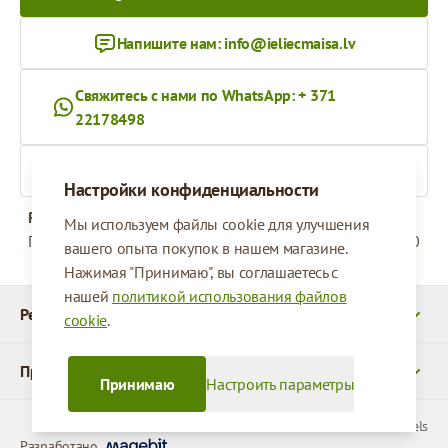
Напишите нам:
info@ieliecmaisa.lv
Свяжитесь с нами по WhatsApp: + 371
22178498
На ieliecmaisa.lv
Настройки конфиденциальности
Рабочее время
Мы используем файлы cookie для улучшения
Понедельник - Пятница
09:00 - 17:00
вашего опыта покупок в нашем магазине.
Нажимая "Принимаю", вы соглашаетесь с
нашей
политикой использования файлов
Реквизиты
cookie
.
Продукты
Принимаю
Настроить параметры
© 2026 SIA Parcels
Разработано