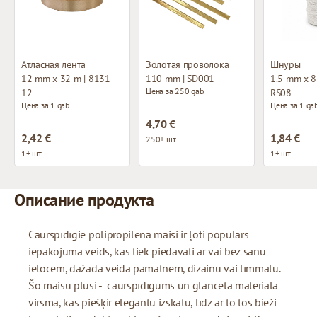
Атласная лента
Золотая проволока
Шнуры
12 mm x 32 m | 8131-
110 mm | SD001
1.5 mm x 85
Цена за 250 gab.
12
RS08
Цена за 1 gab.
Цена за 1 gab
4,70 €
2,42 €
1,84 €
250+ шт.
1+ шт.
1+ шт.
Описание продукта
Caurspīdīgie polipropilēna maisi ir ļoti populārs
iepakojuma veids, kas tiek piedāvāti ar vai bez sānu
ielocēm, dažāda veida pamatnēm, dizainu vai līmmalu.
Šo maisu plusi - caurspīdīgums un glancētā materiāla
virsma, kas piešķir elegantu izskatu, līdz ar to tos bieži