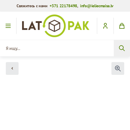
Свяжитесь с нами
+371 22178498
,
info@ieliecmaisa.lv
Перейти к содержимому
Я ищу...