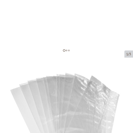
1/3
Полипропиленовый мешок без
складки
Код товара:
36081
Размер:
80 x 180 mm
Материал:
OPP
Толщина:
40 µ