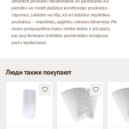
izmantoti produktu reklamēšanai un pārdošanai. Kā
piemēru var minēt dažādus konditorejas produktus -
cepumus, sukādes vai tēju, kā arī dažādus nepārtikas
produktus – rotaslietas, apģērbu, nelielas dāvaniņas. Pie
mums polipropilēna maisu izmēra klāsts ir ļoti plašs,
kas ļauj ikvienam izvēlēties piemērotāko risinājumu
preču iepakošanai.
Люди также покупают