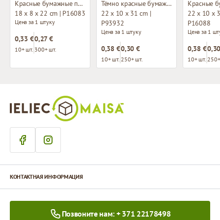
Красные бумажные пакеты с плетёными ручками
Тёмно красные бумажные пакеты с плетёными ручками
18 x 8 x 22 cm | P16083
22 x 10 x 31 cm |
22 x 10 x 3
Цена за 1 штуку
P93932
P16088
Цена за 1 штуку
Цена за 1 шт
0,33 €
0,27 €
0,38 €
0,30 €
0,38 €
0,30
10+ шт.
300+ шт.
10+ шт.
250+ шт.
10+ шт.
250+
КОНТАКТНАЯ ИНФОРМАЦИЯ
Позвоните нам: + 371 22178498