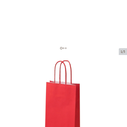
1/3
Красные бумажные пакеты с
плетёными ручками
Код товара:
P01968
Размер:
14 x 8 x 39 cm
Материал:
крафт-бумага
Толщина:
110 g/m2