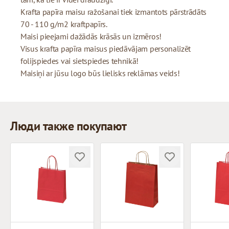
Krafta papīra maisu ražošanai tiek izmantots pārstrādāts
70 - 110 g/m2 kraftpapīrs.
Maisi pieejami dažādās krāsās un izmēros!
Visus krafta papīra maisus piedāvājam personalizēt
folijspiedes vai sietspiedes tehnikā!
Maisiņi ar jūsu logo būs lielisks reklāmas veids!
Люди также покупают