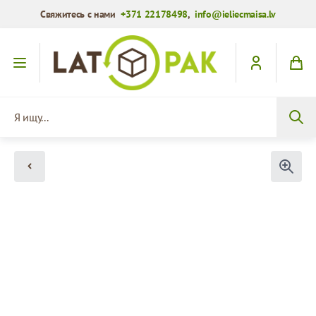
Свяжитесь с нами
+371 22178498
,
info@ieliecmaisa.lv
Перейти к содержимому
Я ищу...