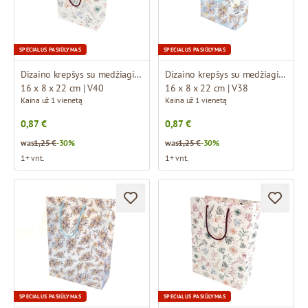
SPECIALUS PASIŪLYMAS
SPECIALUS PASIŪLYMAS
Dizaino krepšys su medžiaginėmis rankenomis
Dizaino krepšys su medžiaginėmis rankenomis
16 x 8 x 22 cm | V40
16 x 8 x 22 cm | V38
Kaina už 1 vienetą
Kaina už 1 vienetą
0,87 €
0,87 €
was
1,25 €
-30%
was
1,25 €
-30%
1+ vnt.
1+ vnt.
SPECIALUS PASIŪLYMAS
SPECIALUS PASIŪLYMAS