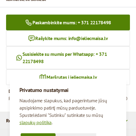
Paskambinkite mums: + 371 22178498
Rašykite mums:
info@ieliecmaisa.lv
Susisiekite su mumis per Whatsapp: + 371
22178498
Maršrutas į ieliecmaisa.lv
Privatumo nustatymai
Darbo valandos
Pirmadienis – penktadienis
09:00 - 17:00
Naudojame slapukus, kad pagerintume jūsų
apsipirkimo patirtį mūsų parduotuvėje.
Spustelėdami "Sutinku" sutinkate su mūsų
Rekvizitai
slapukų politika
.