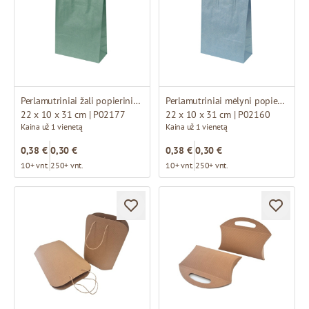
Perlamutriniai žali popieriniai maišeliai su baltomis suktomis rankenomis
Perlamutriniai mėlyni popieriniai maišeliai su baltomis suktomis rankenomis
22 x 10 x 31 cm | P02177
22 x 10 x 31 cm | P02160
Kaina už 1 vienetą
Kaina už 1 vienetą
0,38 €
0,30 €
0,38 €
0,30 €
10+ vnt.
250+ vnt.
10+ vnt.
250+ vnt.