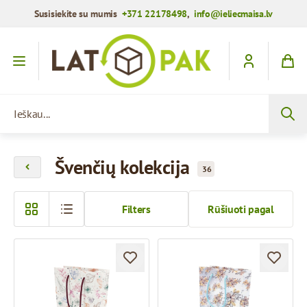
Susisiekite su mumis
+371 22178498
,
info@ieliecmaisa.lv
Praleisti į turinį
Ieškau...
Švenčių kolekcija
36
Filters
Rūšiuoti pagal