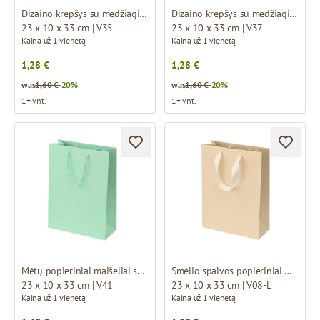
Dizaino krepšys su medžiaginėmis rankenomis
Dizaino krepšys su medžiaginėmis rankenomis
23 x 10 x 33 cm | V35
23 x 10 x 33 cm | V37
Kaina už 1 vienetą
Kaina už 1 vienetą
1,28 €
1,28 €
was
1,60 €
-20%
was
1,60 €
-20%
1+ vnt.
1+ vnt.
Mėtų popieriniai maišeliai su medžiaginėmis rankenomis
Smėlio spalvos popieriniai maišeliai su atlasinio kaspino rankenomis
23 x 10 x 33 cm | V41
23 x 10 x 33 cm | V08-L
Kaina už 1 vienetą
Kaina už 1 vienetą