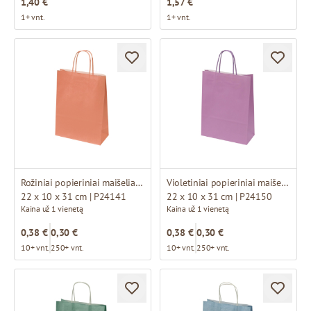
1,40 €
1,57 €
1+ vnt.
1+ vnt.
Rožiniai popieriniai maišeliai su susuktomis rankenomis
Violetiniai popieriniai maišeliai su susuktomis rankenomis
22 x 10 x 31 cm | P24141
22 x 10 x 31 cm | P24150
Kaina už 1 vienetą
Kaina už 1 vienetą
0,38 €
0,30 €
0,38 €
0,30 €
10+ vnt.
250+ vnt.
10+ vnt.
250+ vnt.