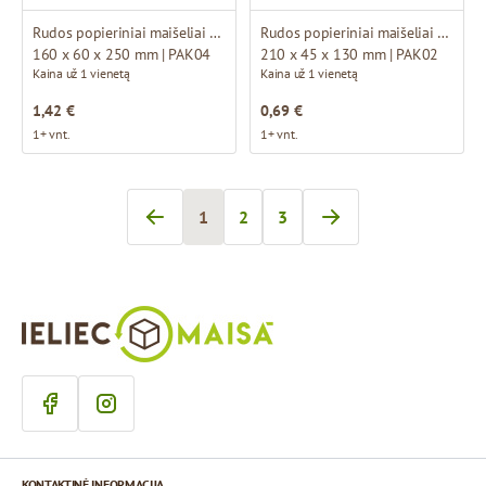
Rudos popieriniai maišeliai su susuktomis rankenomis
Rudos popieriniai maišeliai su susuktomis rankenomis
160 x 60 x 250 mm | PAK04
210 x 45 x 130 mm | PAK02
Kaina už 1 vienetą
Kaina už 1 vienetą
1,42 €
0,69 €
1+ vnt.
1+ vnt.
1
2
3
Šiuo metu skaitote puslapį
Page
Page
KONTAKTINĖ INFORMACIJA