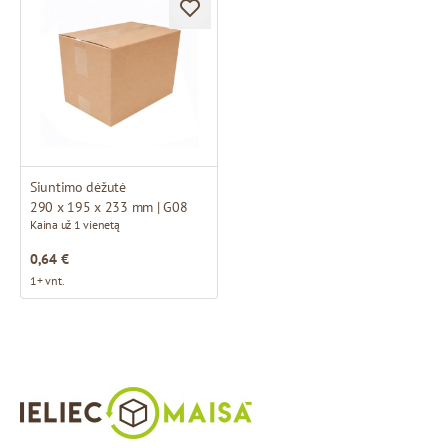
Siuntimo dėžutė
290 x 195 x 233 mm | G08
Kaina už 1 vienetą
0,64 €
1+ vnt.