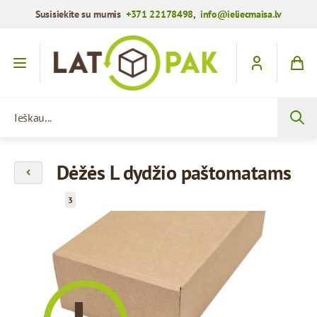
Susisiekite su mumis
+371 22178498
,
info@ieliecmaisa.lv
Praleisti į turinį
Ieškau...
Dėžės L dydžio paštomatams
3