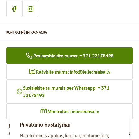
KONTAKTINĖ INFORMACIJA
Paskambinkite mums: + 371 22178498
Rašykite mums:
info@ieliecmaisa.lv
Susisiekite su mumis per Whatsapp: + 371
22178498
Maršrutas į ieliecmaisa.lv
Privatumo nustatymai
Darbo valandos
Pirmadienis – penktadienis
09:00 - 17:00
Naudojame slapukus, kad pagerintume jūsų