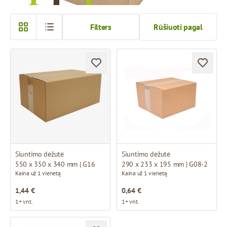
Filters
Rūšiuoti pagal
Siuntimo dėžutė
Siuntimo dėžutė
550 x 350 x 340 mm | G16
290 x 233 x 195 mm | G08-2
Kaina už 1 vienetą
Kaina už 1 vienetą
1,44 €
0,64 €
1+ vnt.
1+ vnt.