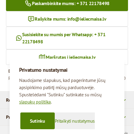
Paskambinkite mums: + 371 22178498
Rašykite mums:
info@ieliecmaisa.lv
Susisiekite su mumis per Whatsapp: + 371
22178498
Maršrutas į ieliecmaisa.lv
Privatumo nustatymai
Darbo valandos
Pirmadienis – penktadienis
09:00 - 17:00
Naudojame slapukus, kad pagerintume jūsų
apsipirkimo patirtį mūsų parduotuvėje.
Spustelėdami "Sutinku" sutinkate su mūsų
Rekvizitai
slapukų politika
.
Produktai
Sutinku
Pritaikyti nustatymus
© 2026 SIA Parcels