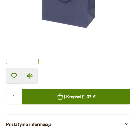
Storis:
170 g/m2
Prekę galima atsiimti atsiėmimo punkte.
Kaina už 1 vienetą
1,03 €
1+ vnt.
Kiekis
Į Krepšelį
1,03 €
Pristatymo informacija