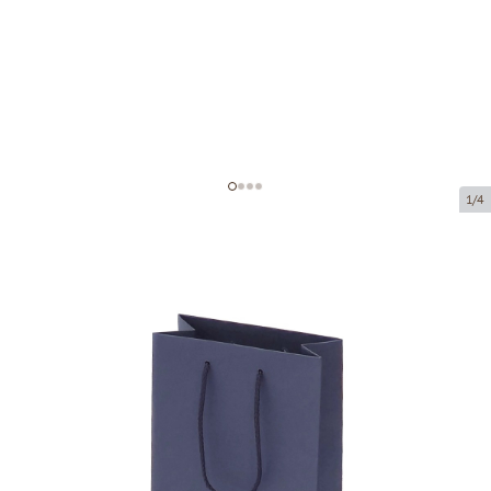
1/4
Tamsiai mėlyni popieriniai
maišeliai su medžiaginėmis
rankenomis
Prekės kodas:
V82
Dydis:
16 x 8 x 22 cm
Medžiaga:
zils, matēts papīrs