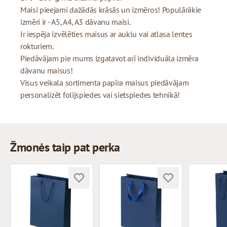
Maisi pieejami dažādās krāsās un izmēros! Populārākie
izmēri ir - A5, A4, A3 dāvanu maisi.
Ir iespēja izvēlēties maisus ar auklu vai atlasa lentes
rokturiem.
Piedāvājam pie mums izgatavot arī individuāla izmēra
dāvanu maisus!
Visus veikala sortimenta papīra maisus piedāvājam
personalizēt folijspiedes vai sietspiedes tehnikā!
Žmonės taip pat perka