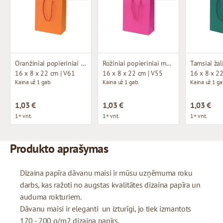
Oranžiniai popieriniai maišeliai su medžiaginėmis rankenomis
Rožiniai popieriniai maišeliai su medžiaginėmis rankenomis
16 x 8 x 22 cm | V61
16 x 8 x 22 cm | V55
16 x 8 x 2
Kaina už 1 gab.
Kaina už 1 gab.
Kaina už 1 ga
1,03 €
1,03 €
1,03 €
1+ vnt.
1+ vnt.
1+ vnt.
Produkto aprašymas
Dizaina papīra dāvanu maisi ir mūsu uzņēmuma roku
darbs, kas ražoti no augstas kvalitātes dizaina papīra un
auduma rokturiem.
Dāvanu maisi ir eleganti un izturīgi, jo tiek izmantots
170 - 200 g/m2 dizaina papīrs.