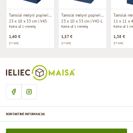
Tamsiai mėlyni popieriniai maišeliai su medžiaginėmis rankenomis
Tamsiai mėlyni popieriniai maišeliai su atlasinio kaspino rankenomis
23 x 10 x 33 cm | V43
23 x 10 x 33 cm | V43-L
11 x 11 x 
Kaina už 1 vienetą
Kaina už 1 vienetą
Kaina už 1 vi
1,40 €
1,57 €
1,38 €
1+ vnt.
1+ vnt.
1+ vnt.
KONTAKTINĖ INFORMACIJA