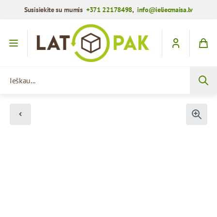
Susisiekite su mumis
+371 22178498
,
info@ieliecmaisa.lv
Praleisti į turinį
Ieškau...