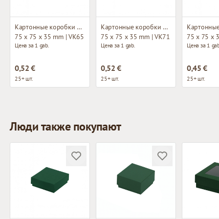
Картонные коробки без окна
Картонные коробки без окна
75 x 75 x 35 mm | VK65
75 x 75 x 35 mm | VK71
75 x 75 x 
Цена за 1 gab.
Цена за 1 gab.
Цена за 1 gab
0,52 €
0,52 €
0,45 €
25+ шт.
25+ шт.
25+ шт.
Люди также покупают