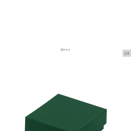
1/4
Картонные коробки без окна
Код товара:
VK62
Размер:
75 x 75 x 35 mm
Материал:
картон
Толщина:
320 g/m2
Tовар можно получить в пункте выдачи.