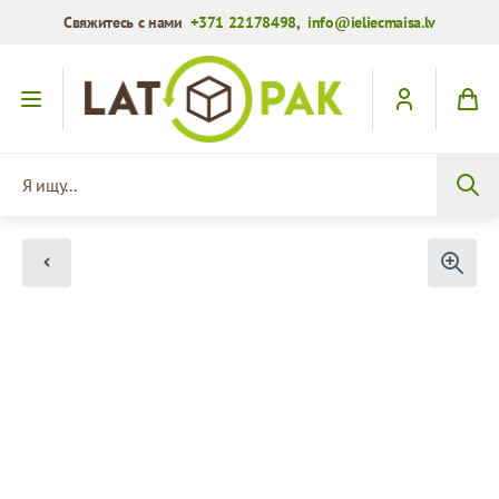
Свяжитесь с нами
+371 22178498
,
info@ieliecmaisa.lv
Перейти к содержимому
Я ищу...